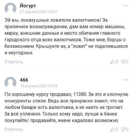
Йогурт
27 апреля 2023 16:37
Эй вы, показушные ловители валютчиков! За
приличное вознаграждение, дам вам номер машины,
марку, внешние данные и место обитания главного
городского отца всех валютчиков. Тоже мне, борцы с
беззаконием. Крышуете их, а "ловят" не поделившихся
и неугодных.
Ответить
0
0
466
18 апреля 2023 09:54
По хорошему курсу продавал, 11380. За это и хлопнули,
конкуренты слили. Ведь все прекрасно знают, что на
любом базаре есть валютчики, и их никто не трогает.
За всё уплачено. Только кому надо, лучше в банке
покупайте/ продавайте, иначе кидалово возможно
Ответить
0
0