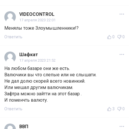
VIDEOCONTROL
17 апреля 2023 22:01
Менялы тоже Злоумышленники!?
Ответить
0
0
Шафкат
17 апреля 2023 21:52
На любом базаре они же есть.
Валючики вы что слепые или не слышати.
Не дал долю скорей всего новинкий.
Или мешал другим валючикам.
Зафтра можно зайтти на этот базар .
И поменчть валюту.
Ответить
3
0
ВВП