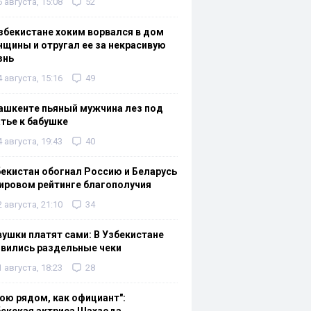
6 августа, 15:08
52
збекистане хоким ворвался в дом
щины и отругал ее за некрасивую
знь
4 августа, 15:16
49
ашкенте пьяный мужчина лез под
тье к бабушке
4 августа, 19:43
40
екистан обогнал Россию и Беларусь
ировом рейтинге благополучия
2 августа, 21:10
34
ушки платят сами: В Узбекистане
вились раздельные чеки
1 августа, 18:23
28
ою рядом, как официант":