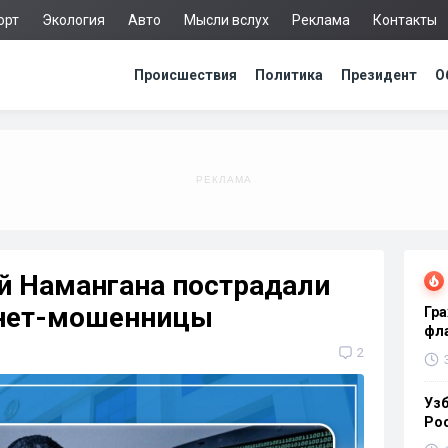
орт
Экология
Авто
Мысли вслух
Реклама
Контакты
Происшествия
Политика
Президент
О
й Намангана пострадали
рнет-мошенницы
Гра
фла
2
Узб
Ро