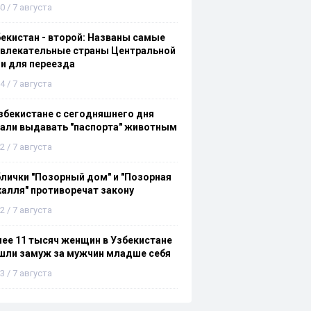
0 / 7 августа
екистан - второй: Названы самые
ивлекательные страны Центральной
и для переезда
4 / 7 августа
збекистане с сегодняшнего дня
али выдавать "паспорта" животным
2 / 7 августа
лички "Позорный дом" и "Позорная
алля" противоречат закону
2 / 7 августа
ее 11 тысяч женщин в Узбекистане
шли замуж за мужчин младше себя
3 / 7 августа