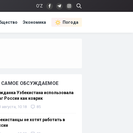
O‘Z
бщество
Экономика
Погода
САМОЕ ОБСУЖДАЕМОЕ
жданка Узбекистана использовала
г России как коврик
3 августа, 10:18
85
екистанцы не хотят работать в
ссии