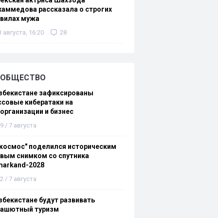
екская актриса Шахзода
аммедова рассказала о строгих
авилах мужа
3 августа, 16:20
28
ОБЩЕСТВО
збекистане зафиксированы
совые кибератаки на
организации и бизнес
9 / 7 августа
космос" поделился историческим
вым снимком со спутника
markand-2028
2 / 7 августа
збекистане будут развивать
рашютный туризм