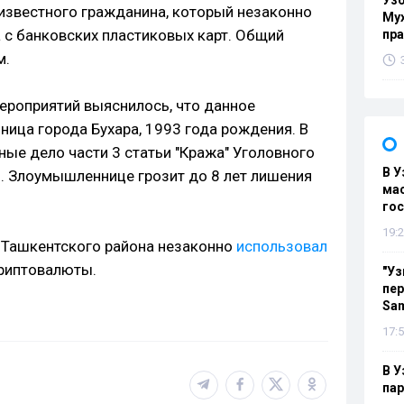
Узб
еизвестного гражданина, который незаконно
Мух
 с банковских пластиковых карт. Общий
пр
м.
ероприятий выяснилось, что данное
ница города Бухара, 1993 года рождения. В
ые дело части 3 статьи "Кража" Уголовного
В У
. Злоумышленнице грозит до 8 лет лишения
мас
гос
19:2
 Ташкентского района незаконно
использовал
криптовалюты.
"Уз
пер
Sa
17:5
В У
па