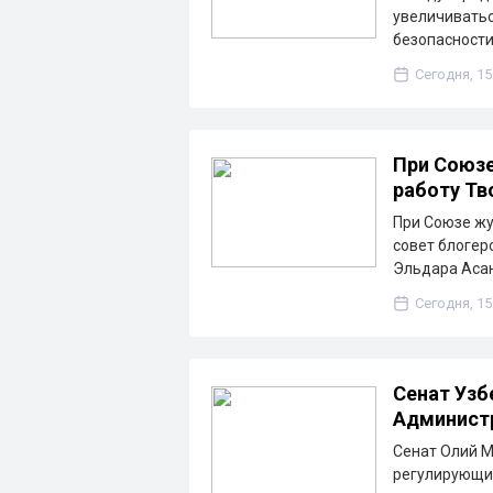
увеличиватьс
безопасности
Сегодня, 15
При Союзе
работу Тв
При Союзе жу
совет блогер
Эльдара Асан
Сегодня, 15
Сенат Узб
Админист
Сенат Олий М
регулирующи