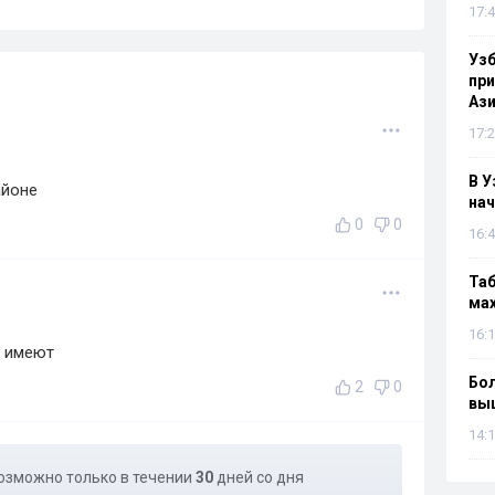
17:4
Узб
пр
Ази
17:2
В У
айоне
нач
0
0
16:4
Таб
мах
16:1
е имеют
Бол
2
0
вы
14:1
озможно только в течении
30
дней со дня