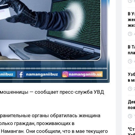
В У
жен
жи
В Т
пла
Узб
в м
т-мошенницы — сообщает пресс-служба УВД
Дев
поя
охранительные органы обратилась женщина
олько граждан, проживающих в
"Ст
Наманган. Они сообщили, что в мае текущего