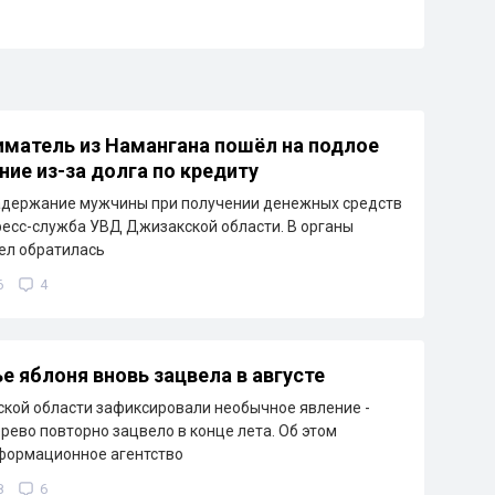
матель из Намангана пошёл на подлое
ние из-за долга по кредиту
адержание мужчины при получении денежных средств
ресс-служба УВД Джизакской области. В органы
ел обратилась
6
4
е яблоня вновь зацвела в августе
кой области зафиксировали необычное явление -
рево повторно зацвело в конце лета. Об этом
формационное агентство
8
6