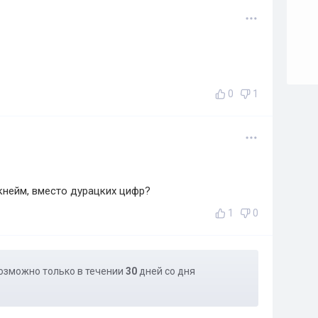
0
1
икнейм, вместо дурацких цифр?
1
0
озможно только в течении
30
дней со дня