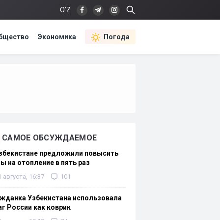
O‘Z
бщество
Экономика
Погода
САМОЕ ОБСУЖДАЕМОЕ
Узбекистане предложили повысить
ы на отопление в пять раз
1 августа, 16:37
101
жданка Узбекистана использовала
г России как коврик