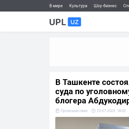
В мире
Культура
Шоу-бизнес
Сп
В Ташкенте состоя
суда по уголовном
блогера Абдукоди
Происшествия
25-07-2023, 18:02