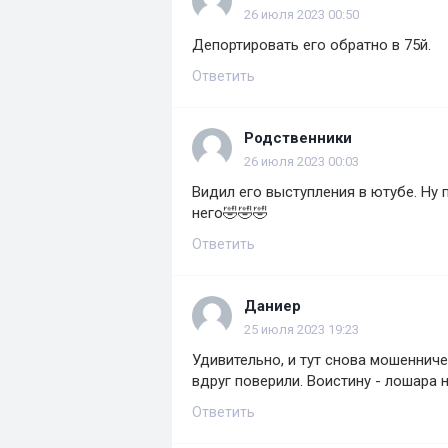
26 июля 2023 00:50
Депортировать его обратно в 75й.
Ответить
Родственники
26 июля 2023 00:03
Видил его выступления в ютубе. Ну 
него🤣🤣🤣
Ответить
Даниер
25 июля 2023 19:23
Удивительно, и тут снова мошенниче
вдруг поверили. Воистину - лошaра 
Ответить