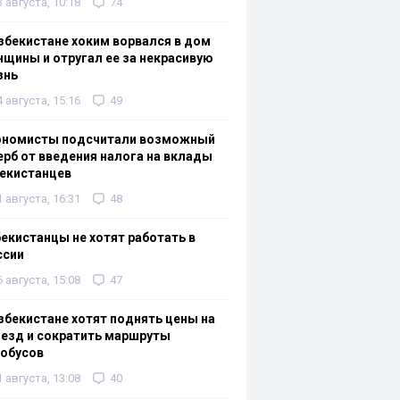
3 августа, 10:18
74
збекистане хоким ворвался в дом
щины и отругал ее за некрасивую
знь
4 августа, 15:16
49
ономисты подсчитали возможный
рб от введения налога на вклады
екистанцев
1 августа, 16:31
48
екистанцы не хотят работать в
ссии
6 августа, 15:08
47
збекистане хотят поднять цены на
езд и сократить маршруты
тобусов
1 августа, 13:08
40