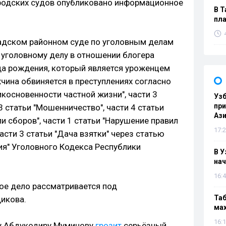
ородских судов опубликовано информационное
В Т
пла
адском районном суде по уголовным делам
 уголовному делу в отношении блогера
да рождения, который является уроженцем
чина обвиняется в преступлениях согласно
икосновенности частной жизни", части 3
Узб
пр
3 статьи "Мошенничество", части 4 статьи
Ази
и сборов", части 1 статьи "Нарушение правил
17:2
части 3 статьи "Дача взятки" через статью
ия" Уголовного Кодекса Республики
В У
нач
16:4
ное дело рассматривается под
Таб
икова.
мах
16:1
ру Абдукодиру Муминову
грозит
серьёзный