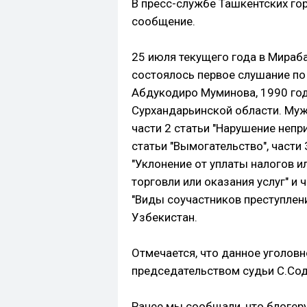
В пресс-службе Ташкентских г
сообщение.
25 июля текущего года в Мираб
состоялось первое слушание по
Абдукодиро Муминова, 1990 го
Сурхандарьинской области. Муж
части 2 статьи "Нарушение непр
статьи "Вымогательство", части 
"Уклонение от уплаты налогов ил
торговли или оказания услуг" и 
"Виды соучастников преступлен
Узбекистан.
Отмечается, что данное уголов
председательством судьи С.Сод
Ранее мы сообщали, что блоге