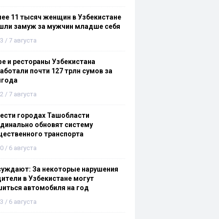
ее 11 тысяч женщин в Узбекистане
шли замуж за мужчин младше себя
3 / 7 августа
е и рестораны Узбекистана
аботали почти 127 трлн сумов за
лгода
2 / 7 августа
ести городах Ташобласти
динально обновят систему
щественного транспорта
0 / 6 августа
суждают: За некоторые нарушения
ители в Узбекистане могут
иться автомобиля на год
3 / 6 августа