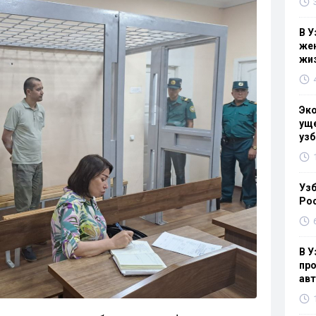
В У
жен
жи
Эк
уще
узб
Узб
Ро
В У
про
ав