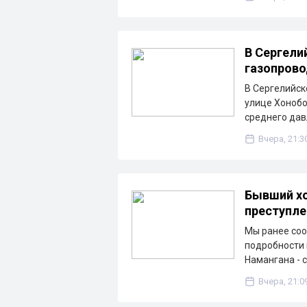
В Сергели
газопрово
В Сергелийск
улице Хонобо
среднего дав
Вчера, 21:3
Бывший хо
преступле
Мы ранее соо
подробности 
Намангана - 
Вчера, 21:0