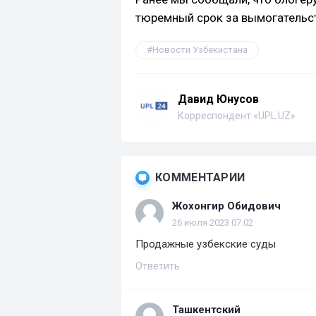
тюремный срок за вымогательст
Новости Узбекистана
Давид Юнусов
Корреспондент «UPL.UZ»
КОММЕНТАРИИ
Жохонгир Обидович
26 июля 2023 07:02
Продажные узбекские суды
Ответить
Ташкентский