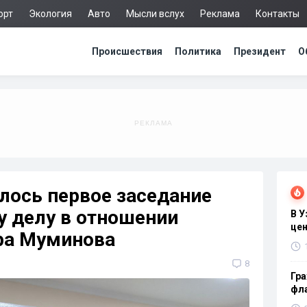
орт
Экология
Авто
Мысли вслух
Реклама
Контакты
Происшествия
Политика
Президент
О
лось первое заседание
у делу в отношении
В 
цен
ра Муминова
8
Гра
фла