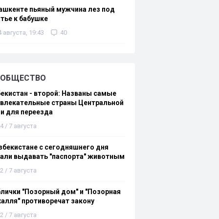
ашкенте пьяный мужчина лез под
тье к бабушке
4 августа, 19:43
40
ОБЩЕСТВО
екистан - второй: Названы самые
ивлекательные страны Центральной
и для переезда
4 / 7 августа
збекистане с сегодняшнего дня
али выдавать "паспорта" животным
2 / 7 августа
лички "Позорный дом" и "Позорная
алля" противоречат закону
2 / 7 августа