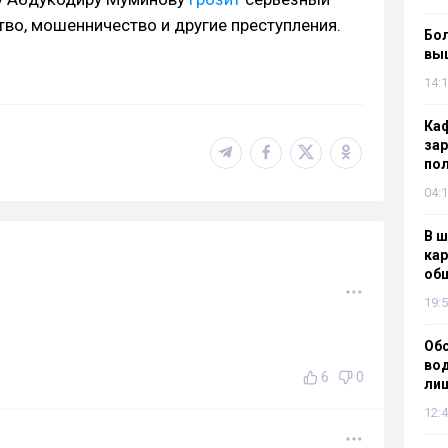
во, мошенничество и другие преступления.
Бол
вы
14:1
Каф
зар
по
04:1
В ш
кар
об
19:5
Об
вод
6
0
лиш
12:4