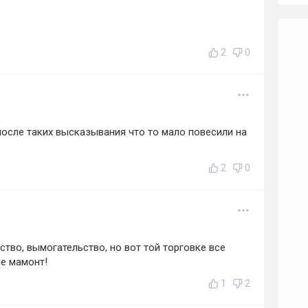
2
0
после таких высказывания что то мало повесили на
2
0
ство, вымогательство, но вот той торговке все
не мамонт!
1
2