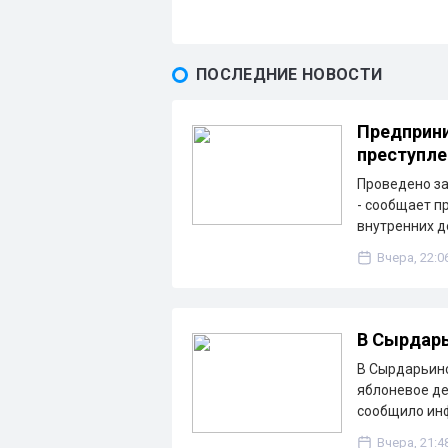
ПОСЛЕДНИЕ НОВОСТИ
Предприни
преступле
Проведено з
- сообщает п
внутренних д
Вчера, 22:0
В Сырдарь
В Сырдарьинс
яблоневое де
сообщило ин
Вчера, 21:4