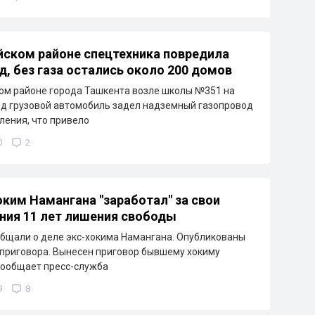
йском районе спецтехника повредила
д, без газа остались около 200 домов
ом районе города Ташкента возле школы №351 на
д грузовой автомобиль задел надземный газопровод
ления, что привело
0
2
ким Намангана "заработал" за свои
ния 11 лет лишения свободы
бщали о деле экс-хокима Намангана. Опубликованы
приговора. Вынесен приговор бывшему хокиму
сообщает пресс-служба
9
8