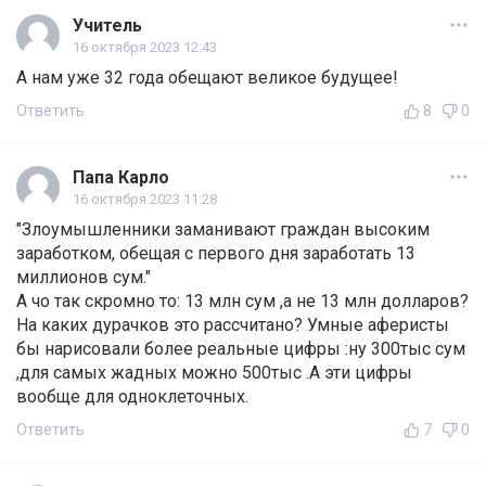
Учитель
16 октября 2023 12:43
А нам уже 32 года обещают великое будущее!
Ответить
8
0
Папа Карло
16 октября 2023 11:28
"Злоумышленники заманивают граждан высоким
заработком, обещая с первого дня заработать 13
миллионов сум."
А чо так скромно то: 13 млн сум ,а не 13 млн долларов?
На каких дурачков это рассчитано? Умные аферисты
бы нарисовали более реальные цифры :ну 300тыс сум
,для самых жадных можно 500тыс .А эти цифры
вообще для одноклеточных.
Ответить
7
0