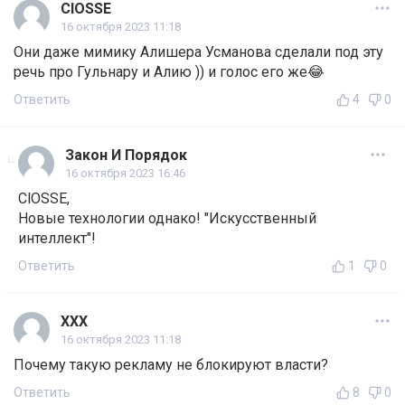
ClOSSE
16 октября 2023 11:18
Они даже мимику Алишера Усманова сделали под эту
речь про Гульнару и Алию )) и голос его же😂
Ответить
4
0
Закон И Порядок
16 октября 2023 16:46
ClOSSE,
Новые технологии однако! "Искусственный
интеллект"!
Ответить
1
0
ХХХ
16 октября 2023 11:18
Почему такую рекламу не блокируют власти?
Ответить
8
0