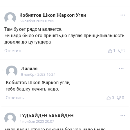
Кобилтов Шкоп Жаркоп Угли
5 ноября 2023 07:05
Там букет рядом валяется.
Ей надо было его принять,но глупая принципиальность
довела до цугундера
Ответить
1
2
Ляляля
8 ноября 2023 16:24
Кобилтов Шкоп Жаркоп угли,
тебе башку лечить надо.
Ответить
0
0
ГУДБАЙДЕН БАБАЙДЕН
4 ноября 2023 20:07
мало дали ! строго режима без удо надо было