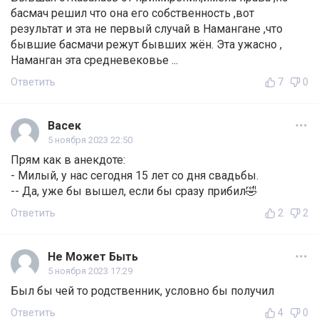
басмач решил что она его собственность ,вот
результат и эта не первый случай в Намангане ,что
бывшие басмачи режут бывших жён. Эта ужасно ,
Наманган эта средневековье ...
Ответить
7
0
Васек
5 ноября 2023 22:50
Прям как в анекдоте:
- Милый, у нас сегодня 15 лет со дня свадьбы.
-- Да, уже бы вышел, если бы сразу прибил🤣
Ответить
2
2
Не Может Быть
5 ноября 2023 17:29
Был бы чей то родственник, условно бы получил
Ответить
4
0