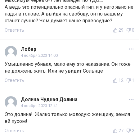
Максимум через 6-7 лет выйдет по УДО....
А ведь это потенциально опасный тип, и у него явно не
лады в голове. А выйдя на свободу, он по вашему
станет лучше? Чем думает наше правосудие?
Ответить
29
0
Лобар
4 ноября 2023 14:00
Умышленно убивал, мало ему это наказание. Он тоже
не должень жить. Или не увидит Сольнце
Ответить
12
1
Долина Чудная Долина
4 ноября 2023 12:41
Это долина!. Жалко только молодую женщину, земля
ей пухом!
Ответить
27
2