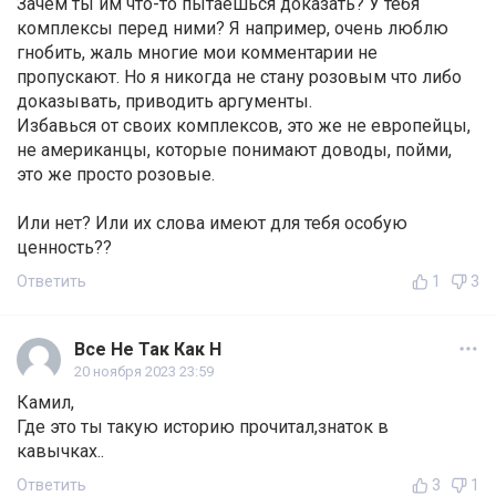
Зачем ты им что-то пытаешься доказать? У тебя
комплексы перед ними? Я например, очень люблю
гнобить, жаль многие мои комментарии не
пропускают. Но я никогда не стану розовым что либо
доказывать, приводить аргументы.
Избавься от своих комплексов, это же не европейцы,
не американцы, которые понимают доводы, пойми,
это же просто розовые.
Или нет? Или их слова имеют для тебя особую
ценность??
Ответить
1
3
Все Не Так Как Н
20 ноября 2023 23:59
Камил,
Где это ты такую историю прочитал,знаток в
кавычках..
Ответить
3
1