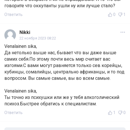
говорите что оккупанты ушли ну или лучше стало?
Ответить
0
1
Nikki
22 ноября 2023 08:22
Venalainen sika,
Да нетолько выше нас, бывает что вы даже выше
самих себя.По этому почти весь мир считает вас
изгоями.С вами могут равняется только сев корейцы,
кубинцы, сомалийцы, центрально африканцы, и то под
вопросом. Вы самые самые, вы во всем самые.
Venalainen sika,
Ты точно из психушки или же у тебя алкоголический
психоз.Быстрее обратись к специалистам.
Ответить
1
0