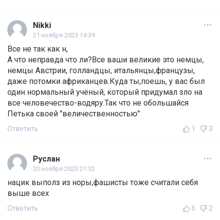
Nikki
21 ноября 2023 14:39
Все не так как н,
А что неправда что ли?Все ваши великие это немцы,
немцы Австрии, голландцы, итальянцы,французы,
даже потомки африканцев.Куда ты,поешь, у вас был
один нормальный учёный, который придумал зло на
все человечество-водяру.Так что не обольшайся
Петька своей "величественностью"
Ответить
1
3
Руслан
20 ноября 2023 21:32
нацик выполз из норы,фашисты тоже считали себя
выше всех
Ответить
6
2