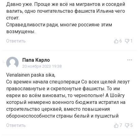
Давно уже. Проще же всё на мигрантов и соседей
валить, одно почитательство фашиста Ильина чего
стоит.
Справедливости ради, многие россияне этим
возмущены.
Ответить
6
1
Папа Карло
20 ноября 2023 19:38
Venalainen paska sika,
Со времен начала спецопераци Со всех щелей лезут
православнутые и скрепонутые фашисты. То им
евреи во всём виноваты, то чернопопые! А Шойгу
который немерено военного бюджета истратил на
строительство церквей, вместо повышения
обороноспособности страны белый и пушистый
Ответить
7
5