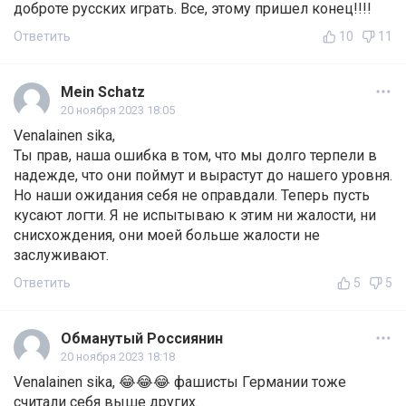
доброте русских играть. Все, этому пришел конец!!!!
Ответить
10
11
Mein Schatz
20 ноября 2023 18:05
Venalainen sika,
Ты прав, наша ошибка в том, что мы долго терпели в
надежде, что они поймут и вырастут до нашего уровня.
Но наши ожидания себя не оправдали. Теперь пусть
кусают логти. Я не испытываю к этим ни жалости, ни
снисхождения, они моей больше жалости не
заслуживают.
Ответить
5
5
Обманутый Россиянин
20 ноября 2023 18:18
Venalainen sika, 😂😂😂 фашисты Германии тоже
считали себя выше других.