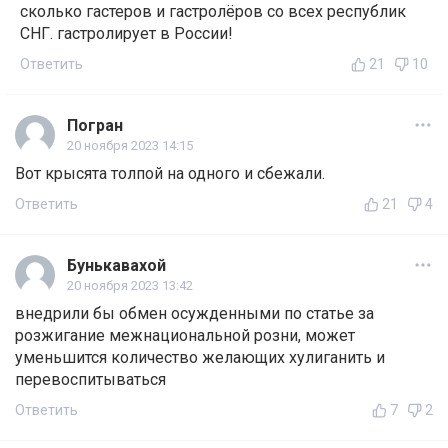
сколько гастеров и гастролёров со всех республик
СНГ. гастролирует в России!
Ответить
21
10
Погран
20 ноября 2023 14:15
Вот крысята толпой на одного и сбежали.
Ответить
21
4
Бунькавахой
20 ноября 2023 13:42
внедрили бы обмен осужденными по статье за
розжигание межнациональной розни, может
уменьшится количество желающих хулиганить и
перевоспитываться
Ответить
7
2