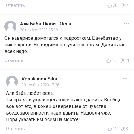
Ответить
20
7
Али Баба Любит Осла
20 ноября 2023 15:39
Он наверное домогался к подросткам. Бачебазтво у
них в крови. Но видимо получил по рогам. Давить их
всех надо...
Ответить
16
11
Venalainen Sika
20 ноября 2023 17:26
Али баба любит осла,
Ты права, и украинцев тоже нужно давить. Вообще,
все вот это, в конец озверевшее от чувства
вседозволенности, надо давить. Надоели уже.
Пора указать им всем на место!!
Ответить
12
8