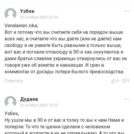
Узбек
20 ноября 2023 22:04
Venalainen sika,
Вот и потому что вы считаете себя на порядок выше
всех нас, и считаете что вы даёте (или не даёте) нам
свободу и не умеете быть равными а только выше,
вот вас и погнали отовсюду в 90-е как оккупантов и
даже братья славяне украинцы отвернулись от вас не
говоря уже об азиатах и кавказцах. И срач в
комментах от досады потери былого превосходства.
Ответить
6
5
Дудаев
22 ноября 2023 13:23
Узбек,
Ну ушли мы в 90 е от вас а толку то вы к нам Нами и
поперли. То что те щенки сделали с человеком
который в возрасте я их не оправдываю. А то что вы