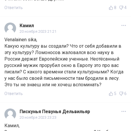
Ответить
8
4
Камил
20 ноября 2023 21:21
Venalainen sika,
Какую культуру вы создали? Что от себя добавили в
эту культуру? Ломоносов жаловался всю науку в
России держат Европейские ученные. Неотёсанный
русский мужик прорубил окно в Европу это про вас
писали? С какого времени стали культурными? Когда
у нас было своей письменности там бродили в лесу.
Это ты не знаеш или не хочеш вспоминать?
Ответить
5
6
Пискунья Певунья Дельвильяр
20 ноября 2023 23:23
Камил,