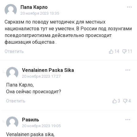
Папа Карло
20 ноября 2023 13:35
Сарказм по поводу методичек для местных
националистов тут не уместен. В России под лозунгами
псевдопатриотизма дейсвительно происходит
фашизация общества .
Ответить
14
11
Venalainen Paska Sika
20 ноября 2023 17:27
Папа Карло,
Она сейчас происходит?
Ответить
3
4
Равиль
20 ноября 2023 19:05
Venalainen paska sika,