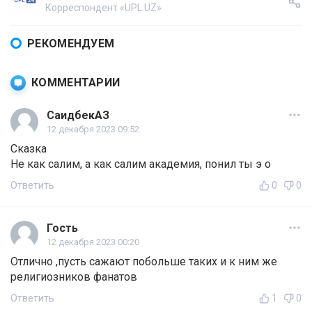
Корреспондент «UPL.UZ»
РЕКОМЕНДУЕМ
КОММЕНТАРИИ
СаидбекАЗ
12 декабря 2023 09:52
Сказка
Не как салим, а как салим академия, понил ты э о
Ответить
0
0
Гость
12 декабря 2023 00:20
Отлично ,пусть сажают побольше таких и к ним же
религиозников фанатов
Ответить
1
0