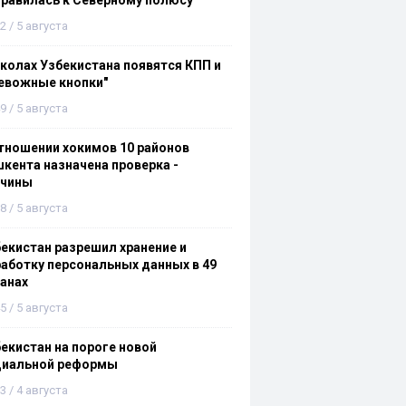
равилась к Северному полюсу
2 / 5 августа
колах Узбекистана появятся КПП и
евожные кнопки"
9 / 5 августа
тношении хокимов 10 районов
кента назначена проверка -
ичины
8 / 5 августа
екистан разрешил хранение и
аботку персональных данных в 49
анах
5 / 5 августа
екистан на пороге новой
циальной реформы
3 / 4 августа