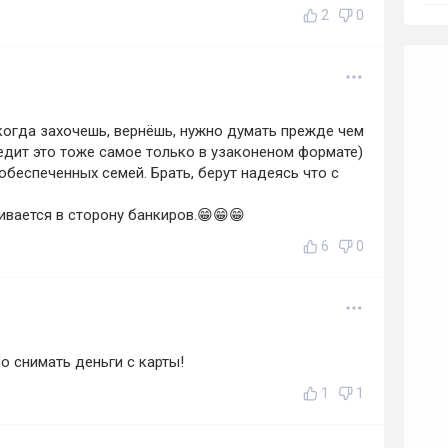
2
0
 когда захочешь, вернёшь, нужно думать прежде чем
едит это тоже самое только в узаконеном формате)
беспеченных семей. Брать, берут надеясь что с
ивается в сторону банкиров.😁😁😁
6
0
о снимать деньги с карты!
1
1