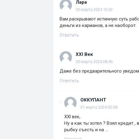
Лара
30 марта 2024 10:42
Вам раскрывают истинную суть рабо
деньги из карманов, а не наоборот.
Ответить
ХХl Век
30 марта 2024 08:46
Даже без предварительного уведом
Ответить
ОККУПАНТ
31 марта 2024 02:08
ХХl век,
Ну а как ты хотел ? Взял кредит ,
рыбку съесть и на ...