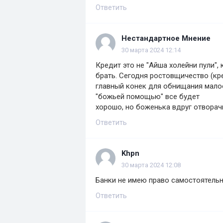
Ответить
Нестандартное Мнение
30 марта 2024 12:14
Кредит это не "Айша холейни пули",
брать. Сегодня ростовщичество (кр
главный конек для обнищания малоо
"божьей помощью" все будет
хорошо, но боженька вдруг отворач
Ответить
Khpn
30 марта 2024 12:08
Банки не имею право самостоятельн
Ответить