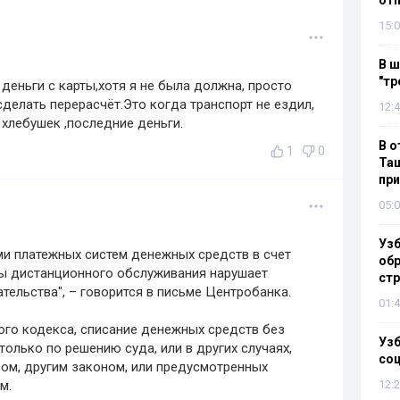
отп
15:0
В ш
"тр
деньги с карты,хотя я не была должна, просто
делать перерасчёт.Это когда транспорт не ездил,
12:4
и хлебушек ,последние деньги.
В о
1
0
Таш
пр
05:0
Узб
ми платежных систем денежных средств в счет
обр
мы дистанционного обслуживания нарушает
стр
ельства", – говорится в письме Центробанка.
01:4
кого кодекса, списание денежных средств без
Узб
олько по решению суда, или в других случаях,
со
ом, другим законом, или предусмотренных
м.
12:2