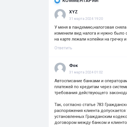
КОММЕНТАРИИ
XYZ
31 марта 2024 19:20
У меня в пандемию,налоговая сняла 
изменили вид налога и нужно было с
на карте лежали копейки на гречку 
Ответить
Фок
31 марта 2024 01:02
Автосписание банками и оператора
платежей по кредитам через систе
требования действующего законодат
Так, согласно статье 783 Гражданс
распоряжения клиента допускается т
установленных Гражданским кодекс
договором между банком и клиенто