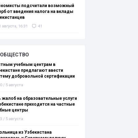
ономисты подсчитали возможный
рб от введения налога на вклады
екистанцев
1 августа, 16:31
41
ОБЩЕСТВО
стным учебным центрам в
екистане предлагают ввести
стему добровольной сертификации
0 / 5 августа
 жалоб на образовательные услуги
збекистане приходится на частные
ебные центры
3 / 5 августа
льница из Узбекистана