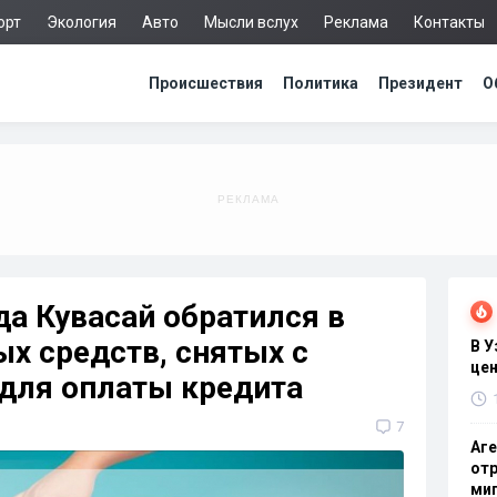
орт
Экология
Авто
Мысли вслух
Реклама
Контакты
Происшествия
Политика
Президент
О
да Кувасай обратился в
х средств, снятых с
В 
цен
 для оплаты кредита
7
Аге
отр
миг