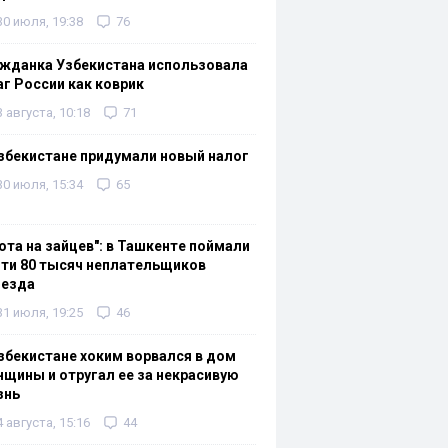
30 июля, 19:38
76
жданка Узбекистана использовала
г России как коврик
3 августа, 10:18
71
збекистане придумали новый налог
30 июля, 15:34
65
ота на зайцев": в Ташкенте поймали
ти 80 тысяч неплательщиков
оезда
31 июля, 19:25
46
збекистане хоким ворвался в дом
щины и отругал ее за некрасивую
знь
4 августа, 15:16
44