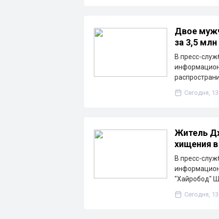
Двое мужч
за 3,5 млн
В пресс-служ
информацион
распространи
Сегодня, 13
Житель Дж
хищения в
В пресс-служ
информацион
"Хайробод" 
Сегодня, 13