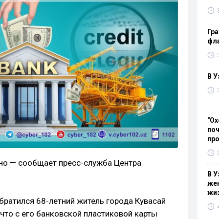
Гра
фла
В У
"Ох
поч
пр
но — сообщает пресс-служба Центра
В У
жен
жи
братился 68-летний житель города Кувасай
что с его банковской пластиковой карты