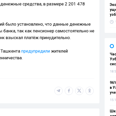
денежные средства, в размере 2 201 478
Эк
уще
узб
ий было установлено, что данные денежные
 банка, так как пенсионер самостоятельно не
анк взыскал платёж принудительно.
Д Ташкента
предупредили
жителей
Ча
нничества.
Узб
си
18:5
96%
в У
уч
15:1
Шко