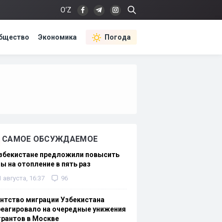
O‘Z
бщество
Экономика
Погода
САМОЕ ОБСУЖДАЕМОЕ
Узбекистане предложили повысить
ы на отопление в пять раз
1 августа, 16:37
96
нтство миграции Узбекистана
еагировало на очередные унижения
рантов в Москве