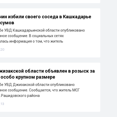
ин избили своего соседа в Кашкадарье
 сумов
бе УВД Кашкадарьинской области опубликовано
ное сообщение. В социальных сетях
лась информация о том, что житель
:20
изакской области объявлен в розыск за
 особо крупном размере
бе УВД Джизакской области опубликовано
ное сообщение. Сообщается, что житель МСГ
Ш.Рашидовского района
:13