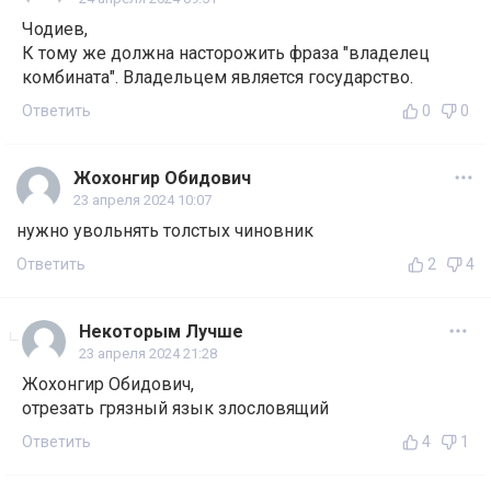
Чодиев,
К тому же должна насторожить фраза "владелец
комбината". Владельцем является государство.
Ответить
0
0
Жохонгир Обидович
23 апреля 2024 10:07
нужно увольнять толстых чиновник
Ответить
2
4
Некоторым Лучше
23 апреля 2024 21:28
Жохонгир Обидович,
отрезать грязный язык злословящий
Ответить
4
1