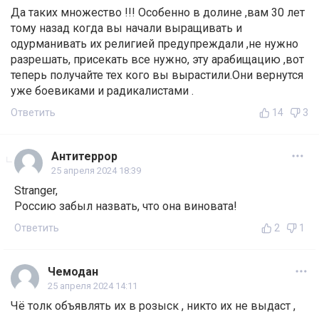
Да таких множество !!! Особенно в долине ,вам 30 лет
тому назад когда вы начали выращивать и
одурманивать их религией предупреждали ,не нужно
разрешать, присекать все нужно, эту арабищацию ,вот
теперь получайте тех кого вы вырастили.Они вернутся
уже боевиками и радикалистами .
Ответить
14
3
Антитеррор
25 апреля 2024 18:39
Stranger,
Россию забыл назвать, что она виновата!
Ответить
2
1
Чемодан
25 апреля 2024 14:11
Чё толк объявлять их в розыск , никто их не выдаcт ,