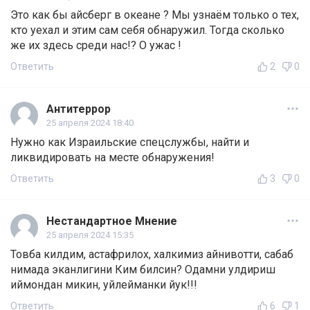
Это как бы айсберг в океане ? Мы узнаём только о тех,
кто уехал и этим сам себя обнаружил. Тогда сколько
же их здесь среди нас!? О ужас !
Ответить
2
0
Антитеррор
25 апреля 2024 18:40
Нужно как Израильские спецслужбы, найти и
ликвидировать на месте обнаружения!
Ответить
3
0
Нестандартное Мнение
25 апреля 2024 15:35
Товба килдим, астафрилох, халкимиз айнивотти, сабаб
нимада эканлигини Ким билсин? Одамни улдириш
иймондан микин, уйлейманки йук!!!
Ответить
6
1