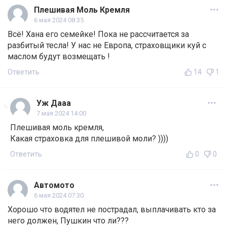
Плешивая Моль Кремля
6 мая 2024 08:35
Всё! Хана его семейке! Пока не рассчитается за
разбитый тесла! У нас не Европа, страховщики куй с
маслом будут возмещать !
Ответить
14
1
Уж Дааа
7 мая 2024 14:00
Плешивая моль кремля,
Какая страховка для плешивой моли? ))))
Ответить
0
0
Автомото
6 мая 2024 07:30
Хорошо что водятел не пострадал, выплачивать кто за
него должен, Пушкин что ли???