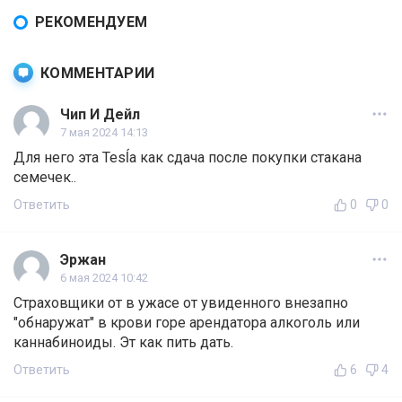
РЕКОМЕНДУЕМ
КОММЕНТАРИИ
Чип И Дейл
7 мая 2024 14:13
Для него эта Tesĺa как сдача после покупки стакана
семечек..
Ответить
0
0
Эржан
6 мая 2024 10:42
Страховщики от в ужасе от увиденного внезапно
"обнаружат" в крови горе арендатора алкоголь или
каннабиноиды. Эт как пить дать.
Ответить
6
4