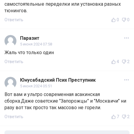
самостоятельные переделки или установка разных
тюнингов.
Ответить
0
0
Паразит
5 июня 2024 07:58
Жаль что только один
Ответить
4
2
Юнусабадский Псих Преступник
5 июня 2024 05:51
Вот вам и ультро современная асакинская
сборка.Даже советские "Запорожцы" и "Москвичи" ни
разу вот так просто так массово не горели.
Ответить
7
2