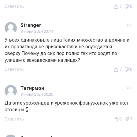
Ответить
7
0
Stranger
8 июня 2024 03:14
У всех одинаковые лица.Таких множество в долине и
их пропаганда не присекается и не осуждается
сверху.Почему до сих пор полно тех кто ходят по
улицам с занавесками на лицах?
Ответить
7
0
Тегирмон
8 июня 2024 00:20
Да этих уроженцев и уроженок франуженок уже пол
столицы🙂
Ответить
8
1