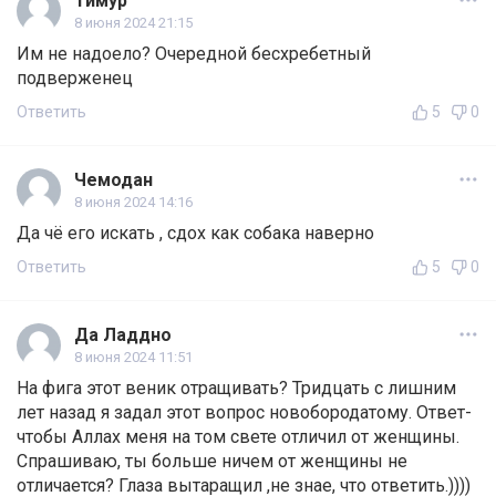
Тимур
8 июня 2024 21:15
Им не надоело? Очередной бесхребетный
подверженец
Ответить
5
0
Чемодан
8 июня 2024 14:16
Да чё его искать , сдох как собака наверно
Ответить
5
0
Да Ладдно
8 июня 2024 11:51
На фига этот веник отращивать? Тридцать с лишним
лет назад я задал этот вопрос новобородатому. Ответ-
чтобы Аллах меня на том свете отличил от женщины.
Спрашиваю, ты больше ничем от женщины не
отличается? Глаза вытаращил ,не знае, что ответить.))))