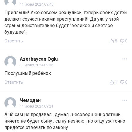
11 июня 2024 09:45
Приплыли! Уже совсем рехнулись, теперь своих детей
делают соучастниками преступлений! Да уж, у этой
страны действительно будет "великое и светлое
будущее"!
Ответить
5
0
Azerbaycan Oglu
11 июня 2024 09:36
Послушный ребёнок
Ответить
1
0
Чемодан
11 июня 2024 09:21
А чё сам не продавал , думал , несовершеннолетний
ничего не будет сыну , сыну незнаю , но отцу уж точно
придется отвечать по закону