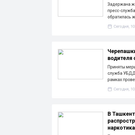
Задержана же
пресс-служба
обратилась 
Сегодня, 10
Черепашки
водителя 
Приняты меры
служба УБДД 
рамках пров
Сегодня, 10
В Ташкент
распростр
наркотик