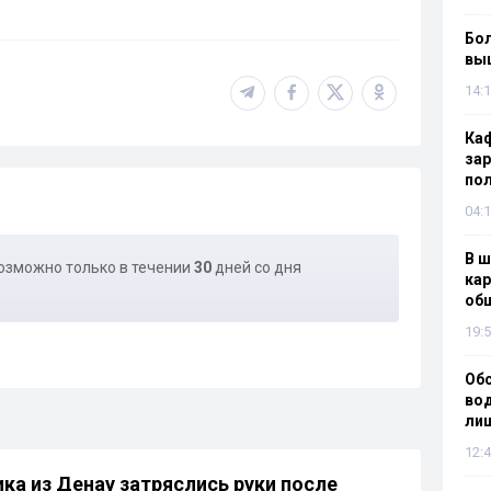
Бол
вы
14:1
Каф
зар
по
04:1
В ш
озможно только в течении
30
дней со дня
кар
об
19:5
Об
вод
лиш
12:4
ка из Денау затряслись руки после