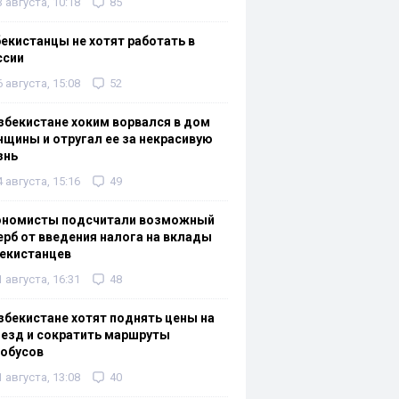
3 августа, 10:18
85
екистанцы не хотят работать в
ссии
6 августа, 15:08
52
збекистане хоким ворвался в дом
щины и отругал ее за некрасивую
знь
4 августа, 15:16
49
ономисты подсчитали возможный
рб от введения налога на вклады
екистанцев
1 августа, 16:31
48
збекистане хотят поднять цены на
езд и сократить маршруты
тобусов
1 августа, 13:08
40