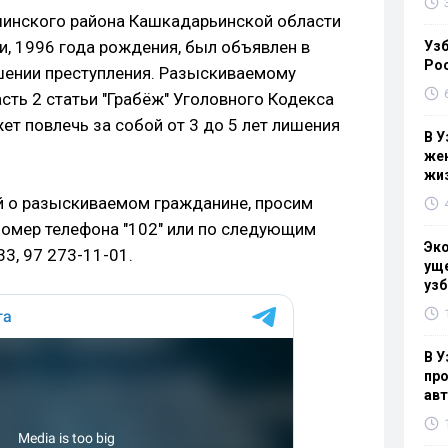
шинского района Кашкадарьинской области
, 1996 года рождения, был объявлен в
Узб
Ро
шении преступления. Разыскиваемому
сть 2 статьи "Грабёж" Уголовного Кодекса
ет повлечь за собой от 3 до 5 лет лишения
В У
жен
жи
й о разыскиваемом гражданине, просим
номер телефона "102" или по следующим
Эк
3, 97 273-11-01.
уще
узб
В У
про
ав