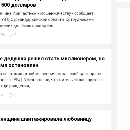
 500 долларов
чина, причастный к мошенничеству - сообщает
 УВД Сурхандарьинской области. Сотрудниками
ренних дел было проведено
:56
2
е дедушка решил стать миллионером, но
емя остановлен
 не стал жертвой мошенничества - сообщает пресс-
чного ГУВД. Установлено, что житель Чиланзарского
 года рождения,
:41
2
 женщина шантажировала любовницу