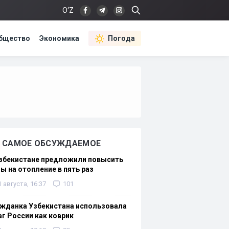
O‘Z
бщество
Экономика
Погода
САМОЕ ОБСУЖДАЕМОЕ
Узбекистане предложили повысить
ы на отопление в пять раз
1 августа, 16:37
101
жданка Узбекистана использовала
г России как коврик