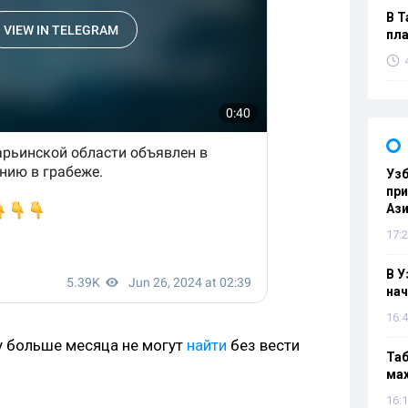
В Т
пла
Узб
пр
Ази
17:2
В У
нач
16:4
у больше месяца не могут
найти
без вести
Таб
мах
16:1