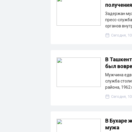
получения
Задержан муж
пресс-служба
органов внут
Сегодня, 10
В Ташкент
был вовр
Мужчина едва
служба столи
района, 1962
Сегодня, 10
В Бухаре
мужа