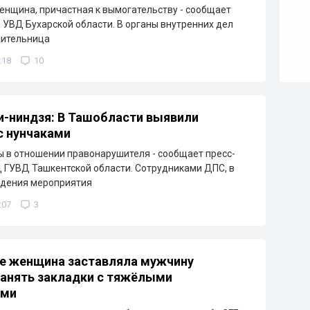
нщина, причастная к вымогательству - сообщает
 УВД Бухарской области. В органы внутренних дел
жительница
:18
10
-ниндзя: В Ташобласти выявили
с нунчаками
 в отношении правонарушителя - сообщает пресс-
ГУВД Ташкентской области. Сотрудниками ДПС, в
едения мероприятия
:07
3
е женщина заставляла мужчину
анять закладки с тяжёлыми
ами