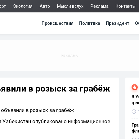
орт
Экология
Авто
Мысли вслух
Реклама
Контакты
Происшествия
Политика
Президент
О
явили в розыск за грабёж
В 
цен
и Узбекистан опубликовано информационное
Гра
фла