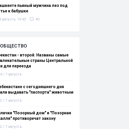
ашкенте пьяный мужчина лез под
тье к бабушке
4 августа, 19:43
40
ОБЩЕСТВО
екистан - второй: Названы самые
ивлекательные страны Центральной
и для переезда
4 / 7 августа
збекистане с сегодняшнего дня
али выдавать "паспорта" животным
2 / 7 августа
лички "Позорный дом" и "Позорная
алля" противоречат закону
2 / 7 августа