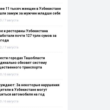
ее 11 тысяч женщин в Узбекистане
шли замуж за мужчин младше себя
3 / 7 августа
е и рестораны Узбекистана
аботали почти 127 трлн сумов за
лгода
2 / 7 августа
ести городах Ташобласти
динально обновят систему
щественного транспорта
0 / 6 августа
суждают: За некоторые нарушения
ители в Узбекистане могут
иться автомобиля на год
3 / 6 августа