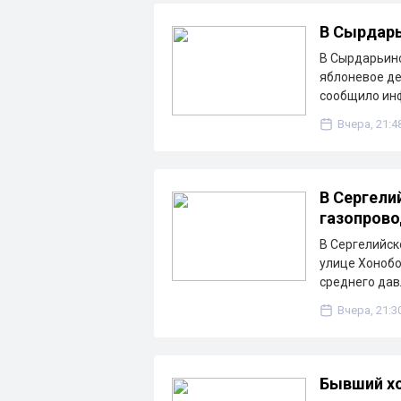
В Сырдарь
В Сырдарьинс
яблоневое де
сообщило ин
Вчера, 21:4
В Сергели
газопрово
В Сергелийск
улице Хонобо
среднего дав
Вчера, 21:3
Бывший хо