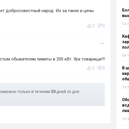
Бол
ает добросовестный народ. Из за таких и цены
вы
14:1
2
0
Каф
зар
по
04:1
стым обывателям лимиты в 200 кВт. Ура товарищи!!!
2
0
В ш
кар
об
19:5
озможно только в течении
30
дней со дня
Об
вод
лиш
12:4