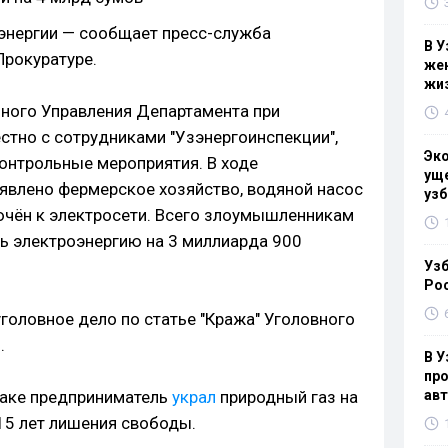
энергии — сообщает пресс-служба
В У
Прокуратуре.
жен
жи
ного Управления Департамента при
стно с сотрудниками "Узэнергоинспекции",
Эк
онтрольные мероприятия. В ходе
уще
ыявлено фермерское хозяйство, водяной насос
узб
ючён к электросети. Всего злоумышленникам
ь электроэнергию на 3 миллиарда 900
Узб
Ро
головное дело по статье "Кража" Уголовного
.
В У
про
заке предприниматель
украл
природный газ на
ав
 15 лет лишения свободы.