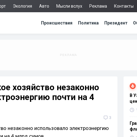
орт
Экология
Авто
Мысли вслух
Реклама
Контакты
Происшествия
Политика
Президент
О
ое хозяйство незаконно
троэнергию почти на 4
В 
цен
3
Гра
фла