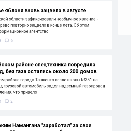
е яблоня вновь зацвела в августе
кой области зафиксировали необычное явление -
рево повторно зацвело в конце лета. Об этом
формационное агентство
8
6
йском районе спецтехника повредила
д, без газа остались около 200 домов
ом районе города Ташкента возле школы №351 на
д грузовой автомобиль задел надземный газопровод
ления, что привело
0
2
ким Намангана "заработал" за свои