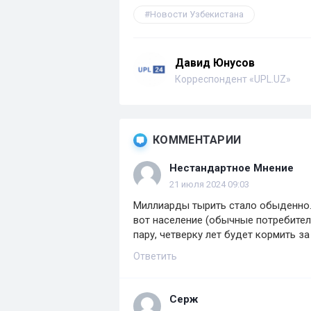
Новости Узбекистана
Давид Юнусов
Корреспондент «UPL.UZ»
КОММЕНТАРИИ
Нестандартное Мнение
21 июля 2024 09:03
Миллиарды тырить стало обыденно..
вот население (обычные потребител
пару, четверку лет будет кормить з
Ответить
Серж