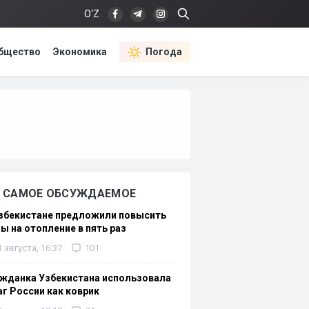
O‘Z
бщество
Экономика
Погода
САМОЕ ОБСУЖДАЕМОЕ
Узбекистане предложили повысить
ы на отопление в пять раз
1 августа, 16:37
101
жданка Узбекистана использовала
г России как коврик