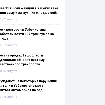
ее 11 тысяч женщин в Узбекистане
шли замуж за мужчин младше себя
3 / 7 августа
е и рестораны Узбекистана
аботали почти 127 трлн сумов за
лгода
2 / 7 августа
ести городах Ташобласти
динально обновят систему
щественного транспорта
0 / 6 августа
суждают: За некоторые нарушения
ители в Узбекистане могут
иться автомобиля на год
3 / 6 августа