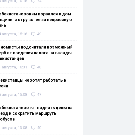
3 августа, 10:18
74
збекистане хоким ворвался в дом
щины и отругал ее за некрасивую
знь
4 августа, 15:16
49
ономисты подсчитали возможный
рб от введения налога на вклады
екистанцев
1 августа, 16:31
48
екистанцы не хотят работать в
ссии
6 августа, 15:08
47
збекистане хотят поднять цены на
езд и сократить маршруты
тобусов
1 августа, 13:08
40