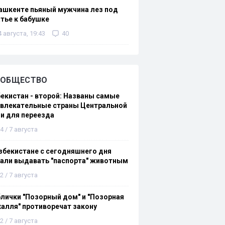
ашкенте пьяный мужчина лез под
тье к бабушке
4 августа, 19:43
40
ОБЩЕСТВО
екистан - второй: Названы самые
ивлекательные страны Центральной
и для переезда
4 / 7 августа
збекистане с сегодняшнего дня
али выдавать "паспорта" животным
2 / 7 августа
лички "Позорный дом" и "Позорная
алля" противоречат закону
2 / 7 августа