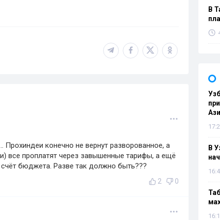
В Т
пла
Узб
пр
Ази
17:2
. Прохиндеи конечно не вернут разворованное, а
В У
и) все проплатят через завышенные тарифы, а ещё
нач
а счёт бюджета. Разве так должно быть???
16:4
2
0
Таб
мах
16:1