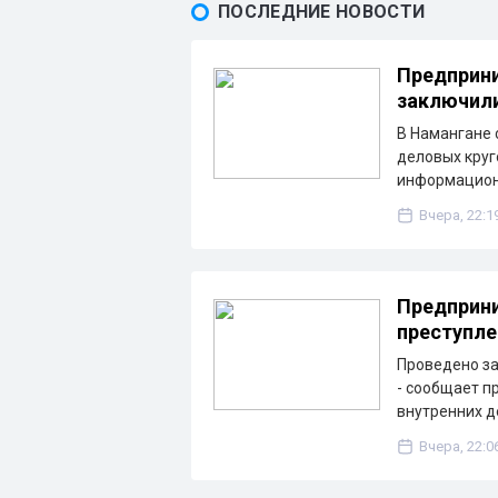
ПОСЛЕДНИЕ НОВОСТИ
Предприни
заключили
В Намангане 
деловых круг
информацион
Вчера, 22:1
Предприни
преступле
Проведено з
- сообщает п
внутренних д
Вчера, 22:0