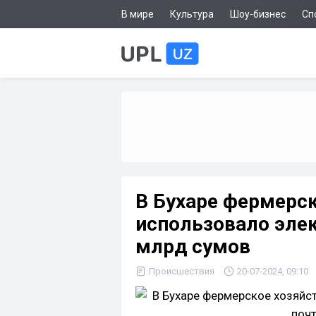
В мире
Культура
Шоу-бизнес
Сп
В Бухаре фермерск
использовало элек
млрд сумов
Происшествия
20-07-2024, 09:10