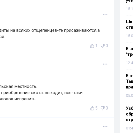
уч
15:1
Шко
отп
диты на всяких отщепенцев-те присаживаются,а
15:0
ся.
1
0
В ш
"тр
12:4
В о
Таш
ельская местность.
пр
приобретение скота, выходит, всё-таки
05:0
оловок исправить.
5
0
Узб
обр
стр
01:4