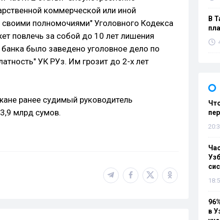
рственной коммерческой или иной
В Т
 своими полномочиями" Уголовного Кодекса
пла
ет повлечь за собой до 10 лет лишения
 банка было заведено уголовное дело по
атность" УК РУз. Им грозит до 2-х лет
жане ранее судимый руководитель
Что
3,9 млрд сумов.
пе
20:3
Ча
Узб
си
18:5
96%
в У