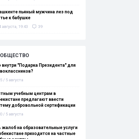
ашкенте пьяный мужчина лез под
тье к бабушке
4 августа, 19:43
39
ОБЩЕСТВО
 внутри "Подарка Президента" для
рвоклассников?
5 / 5 августа
стным учебным центрам в
екистане предлагают ввести
стему добровольной сертификации
0 / 5 августа
 жалоб на образовательные услуги
збекистане приходится на частные