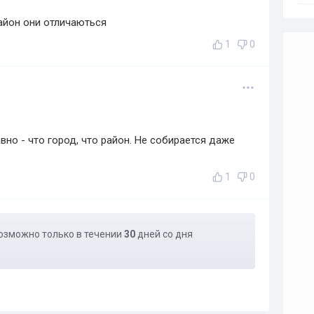
район они отличаються
1
0
вно - что город, что район. Не собирается даже
1
0
озможно только в течении
30
дней со дня