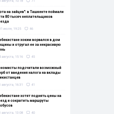
3 августа, 10:18
71
ота на зайцев": в Ташкенте поймали
ти 80 тысяч неплательщиков
оезда
31 июля, 19:25
46
збекистане хоким ворвался в дом
щины и отругал ее за некрасивую
знь
4 августа, 15:16
45
ономисты подсчитали возможный
рб от введения налога на вклады
екистанцев
1 августа, 16:31
41
збекистане хотят поднять цены на
езд и сократить маршруты
тобусов
1 августа, 13:08
40