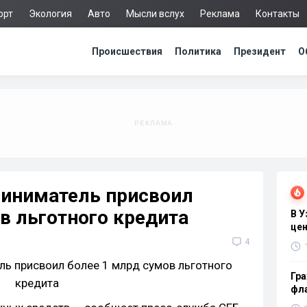
орт
Экология
Авто
Мысли вслух
Реклама
Контакты
Происшествия
Политика
Президент
О
риниматель присвоил
в льготного кредита
В 
цен
4
Гра
фла