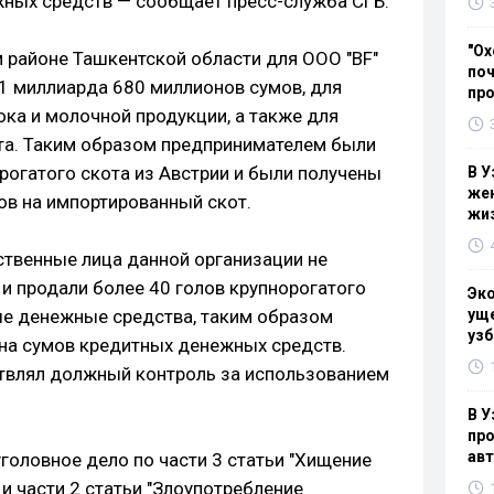
ных средств — сообщает пресс-служба СГБ.
"Ох
м районе Ташкентской области для ООО "BF"
поч
 1 миллиарда 680 миллионов сумов, для
пр
ка и молочной продукции, а также для
та. Таким образом предпринимателем были
рогатого скота из Австрии и были получены
В У
жен
ов на импортированный скот.
жи
ственные лица данной организации не
и продали более 40 голов крупнорогатого
Эк
ые денежные средства, таким образом
уще
узб
на сумов кредитных денежных средств.
ствлял должный контроль за использованием
В У
про
ав
головное дело по части 3 статьи "Хищение
 и части 2 статьи "Злоупотребление