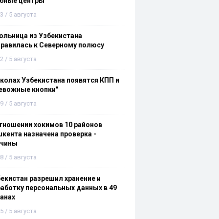
ебные центры
3 / 5 августа
льница из Узбекистана
равилась к Северному полюсу
2 / 5 августа
колах Узбекистана появятся КПП и
евожные кнопки"
9 / 5 августа
тношении хокимов 10 районов
кента назначена проверка -
ичины
8 / 5 августа
екистан разрешил хранение и
аботку персональных данных в 49
анах
5 / 5 августа