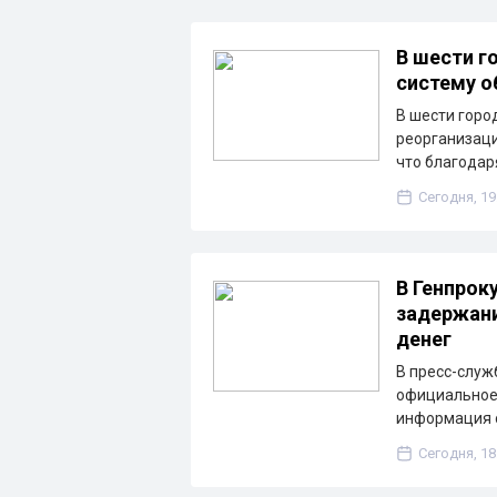
В шести г
систему о
В шести горо
реорганизаци
что благода
Сегодня, 19
В Генпрок
задержани
денег
В пресс-служ
официальное 
информация о
Сегодня, 18