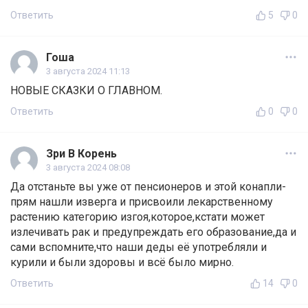
Ответить
5
0
Гоша
3 августа 2024 11:13
НОВЫЕ СКАЗКИ О ГЛАВНОМ.
Ответить
0
0
Зри В Корень
3 августа 2024 08:08
Да отстаньте вы уже от пенсионеров и этой конапли-
прям нашли изверга и присвоили лекарственному
растению категорию изгоя,которое,кстати может
излечивать рак и предупреждать его образование,да и
сами вспомните,что наши деды её употребляли и
курили и были здоровы и всё было мирно.
Ответить
14
0