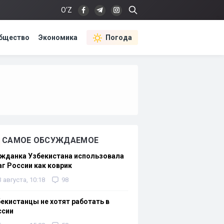
O‘Z
бщество
Экономика
Погода
САМОЕ ОБСУЖДАЕМОЕ
жданка Узбекистана использовала
г России как коврик
3 августа, 10:18
98
екистанцы не хотят работать в
ссии