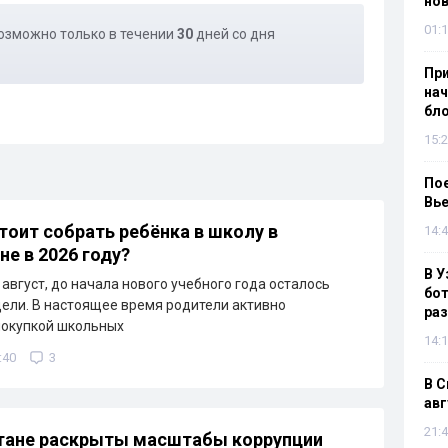
нов
01:1
озможно только в течении
30
дней со дня
При
нач
бл
15:2
Пое
Вье
тоит собрать ребёнка в школу в
14:4
не в 2026 году?
В У
 август, до начала нового учебного года осталось
бот
дели. В настоящее время родители активно
раз
покупкой школьных
14:1
:40
3
В С
авг
21:4
тане раскрыты масштабы коррупции