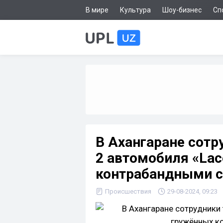
В мире
Культура
Шоу-бизнес
Сп
В Ахангаране сот
2 автомобиля «Lac
контрабандными с
Происшествия
29-08-2024, 09:23