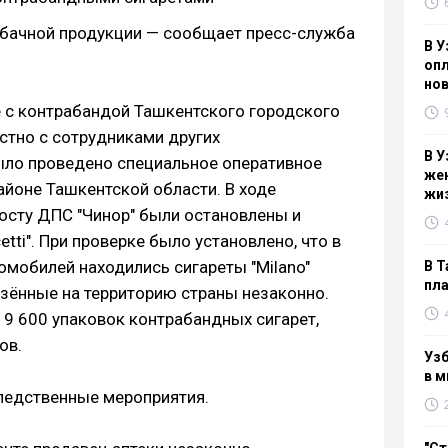
абачной продукции — сообщает пресс-служба
В У
опл
нов
 с контрабандой Ташкентского городского
стно с сотрудниками других
В У
ыло проведено специальное оперативное
жен
айоне Ташкентской области. В ходе
жи
осту ДПС "Чинор" были остановлены и
tti". При проверке было установлено, что в
омобилей находились сигареты "Milano"
В Т
пла
езённые на территорию страны незаконно.
 9 600 упаковок контрабандных сигарет,
ов.
Узб
в м
ледственные мероприятия.