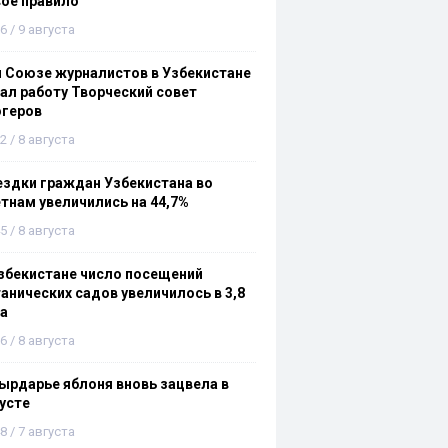
ое правило
6 / 9 августа
 Союзе журналистов в Узбекистане
ал работу Творческий совет
огеров
2 / 8 августа
здки граждан Узбекистана во
тнам увеличились на 44,7%
5 / 8 августа
збекистане число посещений
анических садов увеличилось в 3,8
а
6 / 8 августа
ырдарье яблоня вновь зацвела в
усте
8 / 7 августа