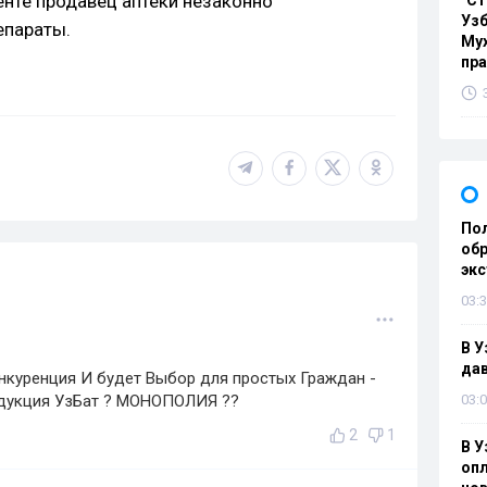
енте продавец аптеки незаконно
"Ст
Узб
епараты.
Мух
пр
Пол
обр
эк
03:3
В У
дав
нкуренция И будет Выбор для простых Граждан -
одукция УзБат ? МОНОПОЛИЯ ??
03:0
2
1
В У
опл