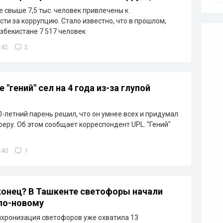
е свыше 7,5 тыс. человек привлечены к
сти за коррупцию. Стало известно, что в прошлом,
Узбекистане 7 517 человек
:42
2
 "гений" сел на 4 года из-за глупой
0-летний парень решил, что он умнее всех и придумал
еру. Об этом сообщает корреспондент UPL. "Гений"
:40
1
онец? В Ташкенте светофоры начали
по-новому
нхронизация светофоров уже охватила 13