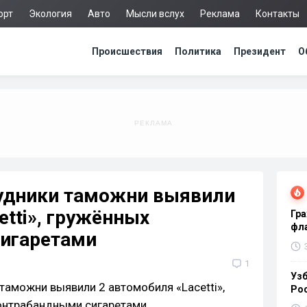
орт
Экология
Авто
Мысли вслух
Реклама
Контакты
Происшествия
Политика
Президент
О
рудники таможни выявили
etti», гружённых
Гра
фла
игаретами
1
Узб
Ро