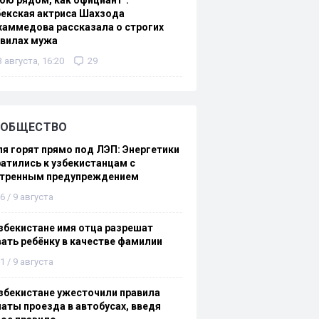
ою рядом, как официант":
екская актриса Шахзода
аммедова рассказала о строгих
авилах мужа
3 августа, 16:20
29
ОБЩЕСТВО
я горят прямо под ЛЭП: Энергетики
атились к узбекистанцам с
стренным предупреждением
6 / 9 августа
збекистане имя отца разрешат
ать ребёнку в качестве фамилии
1 / 9 августа
збекистане ужесточили правила
аты проезда в автобусах, введя