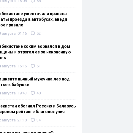
6 августа, 15:08
58
збекистане ужесточили правила
аты проезда в автобусах, введя
ое правило
9 августа, 01:16
52
збекистане хоким ворвался в дом
щины и отругал ее за некрасивую
знь
4 августа, 15:16
51
ашкенте пьяный мужчина лез под
тье к бабушке
4 августа, 19:43
40
екистан обогнал Россию и Беларусь
ировом рейтинге благополучия
2 августа, 21:10
34