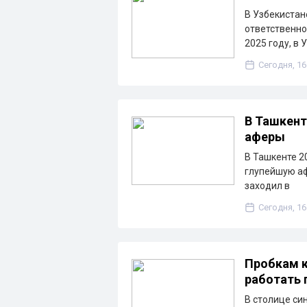
В Узбекистан
ответственно
2025 году, в 
Сегодня, 16
В Ташкенте
аферы
В Ташкенте 2
глупейшую аф
заходил в
Сегодня, 16
Пробкам к
работать 
В столице си