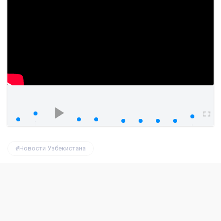
watch?v=sTRbdOcfxaE
00:00
00:00
Новости Узбекистана