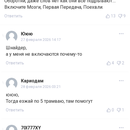
Оборотни, даже слов нет как они все подрывают....
Включите Мозги, Первая Передача, Поехвли.
Ответить
13
9
Ююю
27 февраля 2026 14:17
Шнайдер,
а у меня не включаются почему-то
Ответить
4
2
Кариодам
28 февраля 2026 03:21
ююю,
Тогда езжай по 5 трамваю, там помогут
Ответить
0
1
70I777XY