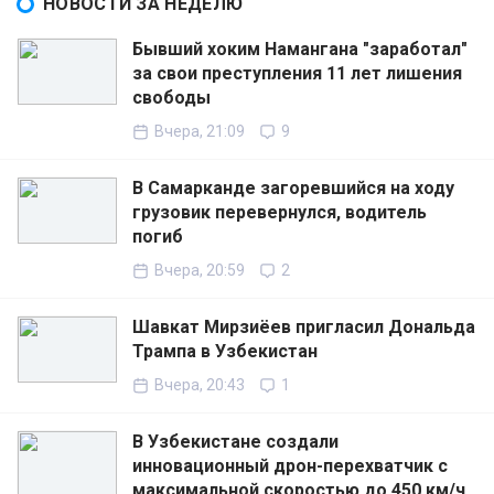
НОВОСТИ ЗА НЕДЕЛЮ
Бывший хоким Намангана "заработал"
за свои преступления 11 лет лишения
свободы
Вчера, 21:09
9
В Самарканде загоревшийся на ходу
грузовик перевернулся, водитель
погиб
Вчера, 20:59
2
Шавкат Мирзиёев пригласил Дональда
Трампа в Узбекистан
Вчера, 20:43
1
В Узбекистане создали
инновационный дрон-перехватчик с
максимальной скоростью до 450 км/ч