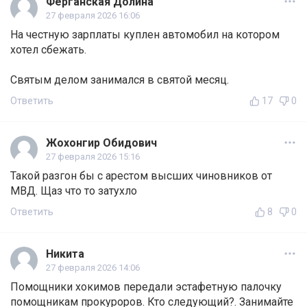
Ферганская Долина
27 февраля 2026 16:06
На честную зарплаты куплен автомобил на котором
хотел сбежать.
Святым делом занимался в святой месяц.
Ответить
17
0
Жохонгир Обидович
27 февраля 2026 15:16
Такой разгон бы с арестом высших чиновников от
МВД. Щаз что то затухло
Ответить
8
0
Никита
27 февраля 2026 14:06
Помощники хокимов передали эстафетную палочку
помощникам прокуроров. Кто следующий?. Занимайте