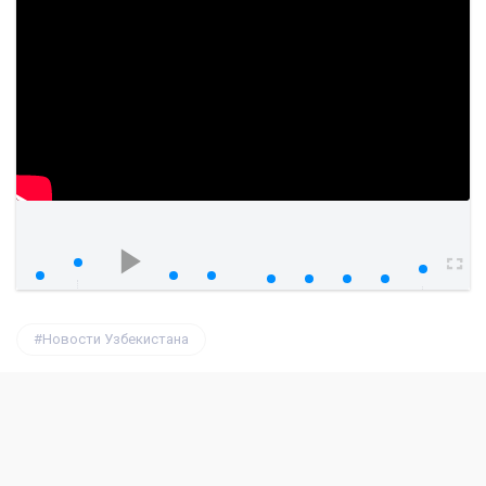
watch?v=PjVRp5eeGa8
00:00
00:00
Новости Узбекистана