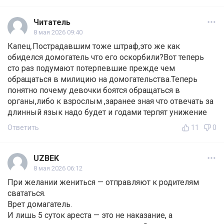
Читатель
8 мая 2026 09:40
Капец.Пострадавшим тоже штраф,это же как
обиделся домогатель что его оскорбили?Вот теперь
сто раз подумают потерпевшие прежде чем
обращаться в милицию на домогательства.Теперь
понятно почему девочки боятся обращаться в
органы,либо к взрослым ,заранее зная что отвечать за
длинный язык надо будет и годами терпят унижение
Ответить
11
0
UZBEK
8 мая 2026 06:12
При желании жениться — отправляют к родителям
свататься.
Врет домагатель.
И лишь 5 суток ареста — это не наказание, а