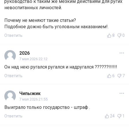
руководство к таким же мезким действиям для ругих
невоспитанных личностей.
Почему не меняют такие статьи?
Подобное дожно быть уголовным наказанием!.
Ответить
8
0
2026
7 мая 2026 22:12
Он над нею ругался ругался и надругался ??????!!!!!!
Ответить
6
7
Чипыжик
7 мая 2026 21:55
Выиграло только государство - штраф .
Ответить
24
1