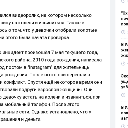
"Ох
нился видеоролик, на котором несколько
поч
ицу на колени и извиниться. Также в
пр
сь о том, что у девочки отобрали золотые
ии этого была начата проверка.
В У
жен
о инцидент произошёл 7 мая текущего года,
жи
ского района, 2010 года рождения, написала
д постом в "Instagram" для жительницы
а рождения. После этого они перешли в
Эк
 конфликт. Спустя ещё некоторое время они
уще
узб
ствовали подруги взрослой женщины. Они
девочку встать на колени и извиниться, при
а мобильный телефон. После этого
В У
альные сети. Однако установлено, что у
про
ав
рашения и деньги.