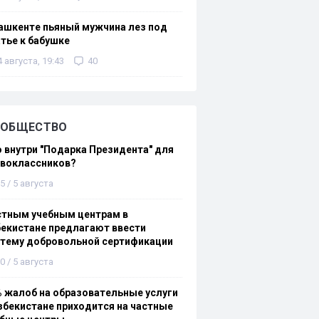
ашкенте пьяный мужчина лез под
тье к бабушке
4 августа, 19:43
40
ОБЩЕСТВО
 внутри "Подарка Президента" для
рвоклассников?
5 / 5 августа
стным учебным центрам в
екистане предлагают ввести
стему добровольной сертификации
0 / 5 августа
 жалоб на образовательные услуги
збекистане приходится на частные