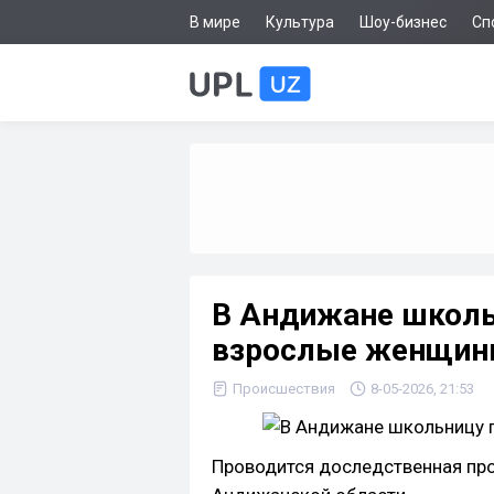
В мире
Культура
Шоу-бизнес
Сп
В Андижане школь
взрослые женщи
Происшествия
8-05-2026, 21:53
Проводится доследственная пр