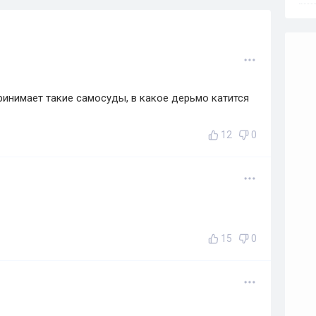
ринимает такие самосуды, в какое дерьмо катится
12
0
15
0