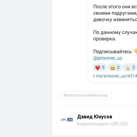
Новости Узбекистана
Давид Юнусов
Корреспондент «UPL.UZ»