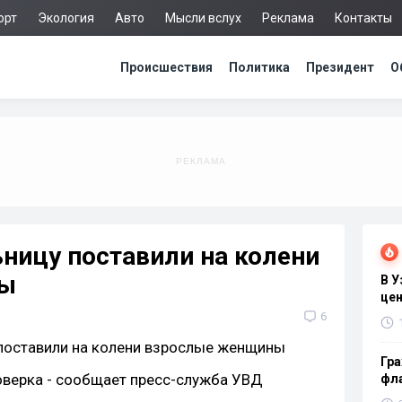
орт
Экология
Авто
Мысли вслух
Реклама
Контакты
Происшествия
Политика
Президент
О
ницу поставили на колени
ны
В 
цен
6
Гра
оверка - сообщает пресс-служба УВД
фла