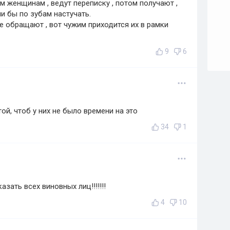
м женщинам , ведут переписку , потом получают ,
ли бы по зубам настучать.
е обращают , вот чужим приходится их в рамки
9
6
ой, чтоб у них не было времени на это
34
1
зать всех виновных лиц!!!!!!!
4
10