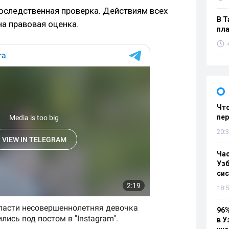
оследственная проверка. Действиям всех
В Т
на правовая оценка.
пла
Что
пе
20:3
Ча
Узб
си
18:5
96%
в У