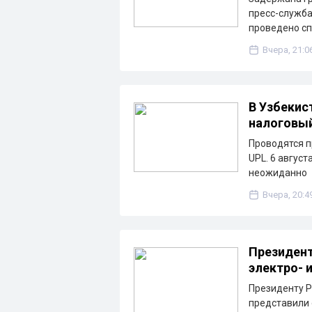
пресс-служба
проведено с
Вчера, 21:0
В Узбекис
налоговы
Проводятся п
UPL. 6 август
неожиданно
Вчера, 20:4
Президент
электро- 
Президенту Р
представили 