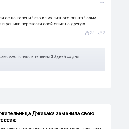
и ее на колени ! это из их личного опыта ! сами
от и решили перенести саой опыт на другую
33
2
озможно только в течении
30
дней со дня
 жительница Джизака заманила свою
Россию
ажданка, причастная к торговле людьми - сообщает