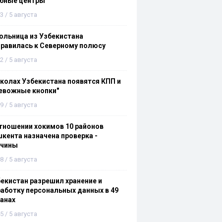
ебные центры
3 / 5 августа
льница из Узбекистана
равилась к Северному полюсу
2 / 5 августа
колах Узбекистана появятся КПП и
евожные кнопки"
9 / 5 августа
тношении хокимов 10 районов
кента назначена проверка -
ичины
8 / 5 августа
екистан разрешил хранение и
аботку персональных данных в 49
анах
5 / 5 августа