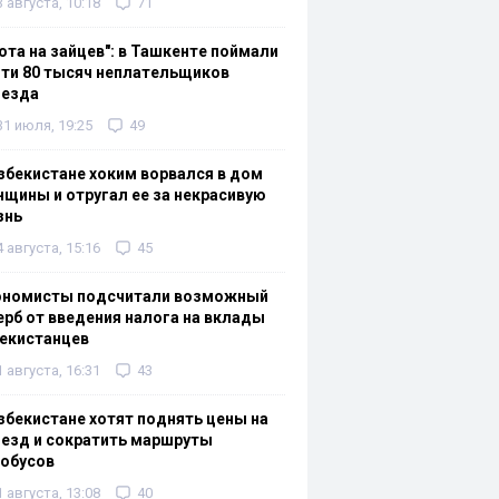
3 августа, 10:18
71
ота на зайцев": в Ташкенте поймали
ти 80 тысяч неплательщиков
оезда
31 июля, 19:25
49
збекистане хоким ворвался в дом
щины и отругал ее за некрасивую
знь
4 августа, 15:16
45
ономисты подсчитали возможный
рб от введения налога на вклады
екистанцев
1 августа, 16:31
43
збекистане хотят поднять цены на
езд и сократить маршруты
тобусов
1 августа, 13:08
40