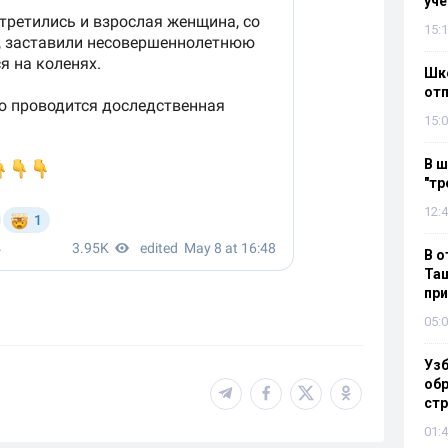
уч
15:1
Шко
отп
15:0
В ш
"тр
12:4
В о
Таш
пр
05:0
Узб
обр
стр
01:4