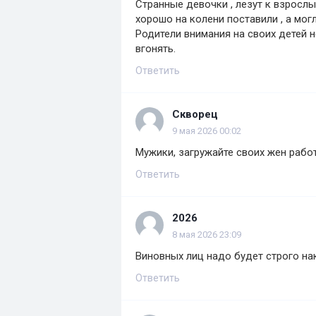
Странные девочки , лезут к взрослы
хорошо на колени поставили , а мог
Родители внимания на своих детей н
вгонять.
Ответить
Скворец
9 мая 2026 00:02
Мужики, загружайте своих жен работ
Ответить
2026
8 мая 2026 23:09
Виновных лиц надо будет строго нака
Ответить