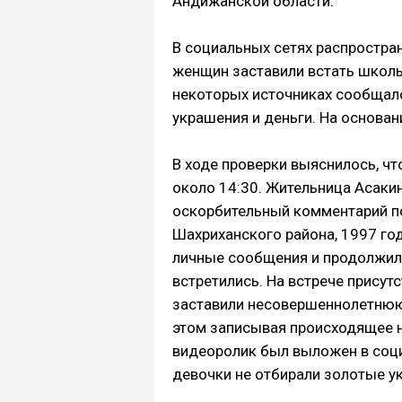
Андижанской области.
В социальных сетях распростра
женщин заставили встать школьн
некоторых источниках сообщало
украшения и деньги. На основан
В ходе проверки выяснилось, чт
около 14:30. Жительница Асакин
оскорбительный комментарий по
Шахриханского района, 1997 год
личные сообщения и продолжили
встретились. На встрече присут
заставили несовершеннолетнюю 
этом записывая происходящее н
видеоролик был выложен в соци
девочки не отбирали золотые ук