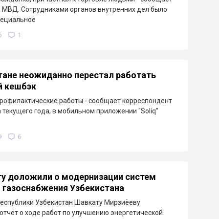
 МВД. Сотрудниками органов внутренних дел было
пециальное
6
1
тане неожиданно перестал работать
й кешбэк
рофилактические работы - сообщает корреспондент
а текущего года, в мобильном приложении "Soliq"
9
6
у доложили о модернизации систем
и газоснабжения Узбекистана
еспублики Узбекистан Шавкату Мирзиёеву
отчёт о ходе работ по улучшению энергетической