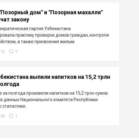
"Позорный дом" и "Позорная махалля"
чат закону
ократическая партия Узбекистана
овала практику проверок домов граждан, контроля
ойством, а также присвоения жилым
:12
5
бекистана выпили напитков на 15,2 трлн
полгода
 за полгода произвели напитков на 15,2 трлн сумов.
из данных Национального комитета Республики
о статистике.
:00
1