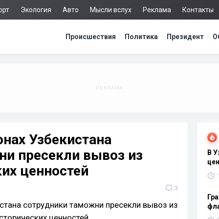
орт
Экология
Авто
Мысли вслух
Реклама
Контакты
Происшествия
Политика
Президент
О
онах Узбекистана
ни пресекли вывоз из
В 
цен
ких ценностей
3
Гра
фла