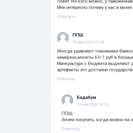
Ловят тех кого можно, у таможенник
Мне интересно почему у нас в музее
Ответить
ППШ
10 мая 2026 12:18
Иногда удивляют томожники банкнот
немерено,монеты 61г 1 руб в блошын
Минкультуре с бюджета выделяют де
артефакты это достаяни государств
Ответить
Бадабум
10 мая 2026 14:10
ППШ,
Зачем покупать, когда можно на х
Ответить