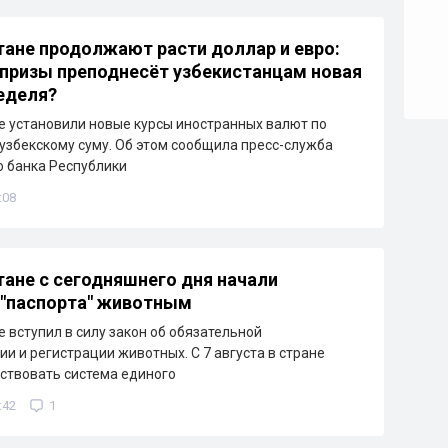
тане продолжают расти доллар и евро:
призы преподнесёт узбекистанцам новая
еделя?
е установили новые курсы иностранных валют по
узбекскому суму. Об этом сообщила пресс-служба
 банка Республики
:08
тане с сегодняшнего дня начали
"паспорта" животным
е вступил в силу закон об обязательной
и и регистрации животных. С 7 августа в стране
ствовать система единого
:42
1