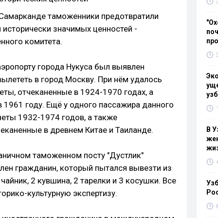
 Самарканде таможенники предотвратили
"Ох
 исторически значимых ценностей -
поч
нного комитета.
пр
аэропорту города Нукуса был выявлен
Эк
вылететь в город Москву. При нём удалось
уще
ты, отчеканенные в 1924-1970 годах, а
узб
 1961 году. Ещё у одного пассажира данного
еты 1932-1974 годов, а также
еканенные в древнем Китае и Таиланде.
В У
жен
жи
аничном таможенном посту "Дустлик"
ен гражданин, который пытался вывезти из
айник, 2 кувшина, 2 тарелки и 3 косушки. Все
Узб
орико-культурную экспертизу.
Ро