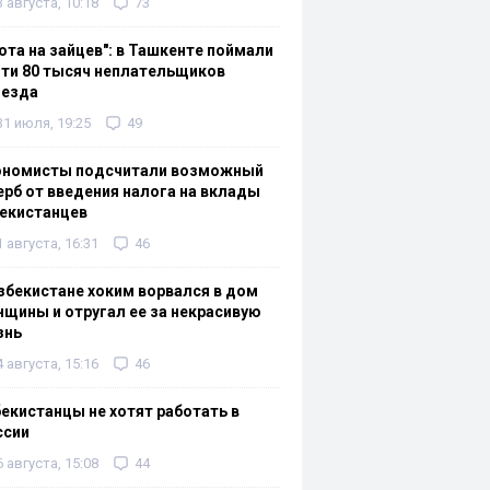
3 августа, 10:18
73
ота на зайцев": в Ташкенте поймали
ти 80 тысяч неплательщиков
оезда
31 июля, 19:25
49
ономисты подсчитали возможный
рб от введения налога на вклады
екистанцев
1 августа, 16:31
46
збекистане хоким ворвался в дом
щины и отругал ее за некрасивую
знь
4 августа, 15:16
46
екистанцы не хотят работать в
ссии
6 августа, 15:08
44