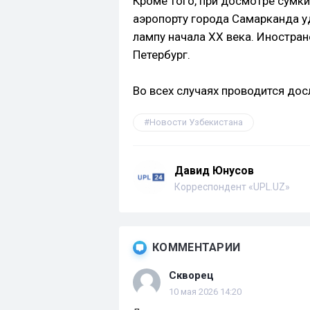
Кроме того, при досмотре сумк
аэропорту города Самарканда у
лампу начала XX века. Иностран
Петербург.
Во всех случаях проводится дос
Новости Узбекистана
Давид Юнусов
Корреспондент «UPL.UZ»
КОММЕНТАРИИ
Скворец
10 мая 2026 14:20