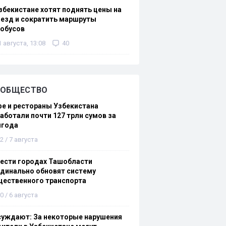
збекистане хотят поднять цены на
езд и сократить маршруты
тобусов
1 августа, 13:08
40
ОБЩЕСТВО
е и рестораны Узбекистана
аботали почти 127 трлн сумов за
лгода
2 / 7 августа
ести городах Ташобласти
динально обновят систему
щественного транспорта
0 / 6 августа
суждают: За некоторые нарушения