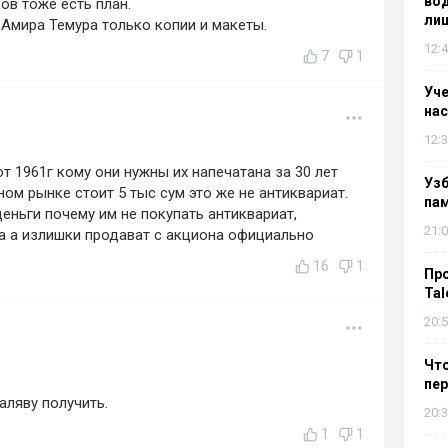
вод
ов тоже есть план.
лиш
 Амира Темура только копии и макеты.
12:4
7
1
Уч
нас
12:3
 1961г кому они нужны их напечатана за 30 лет
Уз
ом рынке стоит 5 тыс сум это же не антиквариат.
па
ньги почему им не покупать антиквариат,
21:0
а а излишки продават с акциона официально
16
1
Пр
Tal
20:5
Что
пе
аляву получить.
20:3
1
1