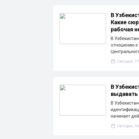
В Узбекис
Какие сюр
рабочая н
В Узбекистан
отношению к 
Центрального
Сегодня, 17
В Узбекис
выдавать 
В Узбекистан
идентификаци
начинает дей
Сегодня, 16