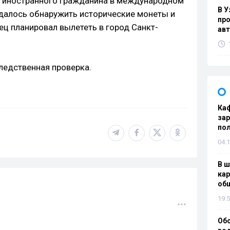
и иностранного гражданина в международном
В У
далось обнаружить исторические монеты и
про
ец планировал вылететь в город Санкт-
ав
ледственная проверка.
Каф
зар
по
04:1
В ш
кар
об
19:5
Об