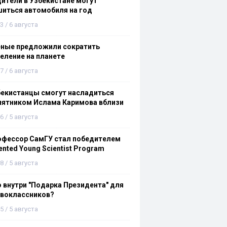
ители в Узбекистане могут
иться автомобиля на год
3 / 6 августа
еные предложили сократить
еление на планете
7 / 6 августа
бекистанцы смогут насладиться
мятником Ислама Каримова вблизи
6 / 5 августа
офессор СамГУ стал победителем
ented Young Scientist Program
8 / 5 августа
 внутри "Подарка Президента" для
рвоклассников?
5 / 5 августа