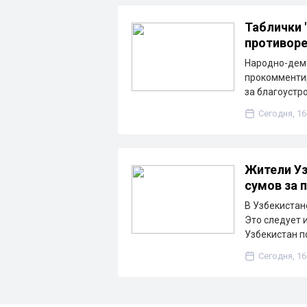
Таблички 
противоре
Народно-дем
прокомментир
за благоустр
Сегодня, 16
Жители Уз
сумов за 
В Узбекистане
Это следует 
Узбекистан п
Сегодня, 16