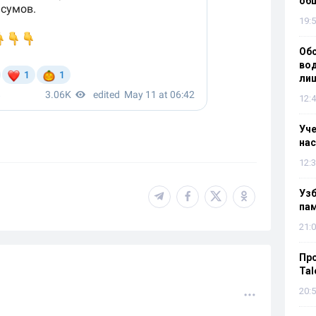
об
19:5
Об
вод
лиш
12:4
Уч
нас
12:3
Уз
па
21:0
Пр
Tal
20:5