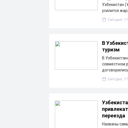
Узбекистан (
усилится жа
Сегодня, 17
В Узбекис
туризм
В Узбекистан
совместном р
договорились
Сегодня, 17
Узбекиста
привлекат
переезда
Названы сам