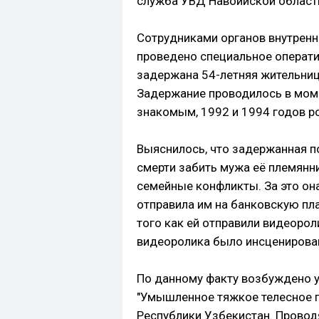
служба УВД Навоийской област
Сотрудниками органов внутренн
проведено специальное операти
задержана 54-летняя жительниц
Задержание проводилось в мом
знакомым, 1992 и 1994 годов р
Выяснилось, что задержанная п
смерти забить мужа её племянн
семейные конфликты. За это он
отправила им на банковскую пла
того как ей отправили видеорол
видеоролика было инсценирова
По данному факту возбуждено у
"Умышленное тяжкое телесное 
Республики Узбекистан. Провод