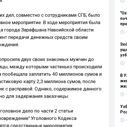
и.
"Ох
их дел, совместно с сотрудниками СГБ, было
поч
вное мероприятие. В ходе мероприятия была
пр
а города Зарафшана Навоийской области.
ент передачи денежных средств своим
ождения.
Эк
уще
узб
опросила двух своих знакомых мужчин до
ицы, между которыми частенько происходили
а пообещала заплатить 40 миллионов сумов и
В У
стиковую карту 2,3 миллиона сумов, после
жен
жи
ик с расправой. Однако, содержимое данного
но для задержания заказчицы.
Узб
головное дело по части 2 статьи
Ро
повреждение" Уголовного Кодекса
ятся следственные мероприятия.