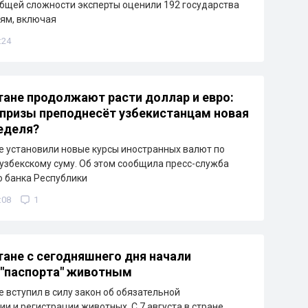
общей сложности эксперты оценили 192 государства
иям, включая
:24
тане продолжают расти доллар и евро:
призы преподнесёт узбекистанцам новая
еделя?
е установили новые курсы иностранных валют по
узбекскому суму. Об этом сообщила пресс-служба
 банка Республики
:08
1
тане с сегодняшнего дня начали
"паспорта" животным
е вступил в силу закон об обязательной
и и регистрации животных. С 7 августа в стране