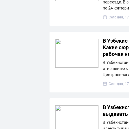
переезда. В 
по 24 критер
Сегодня, 17
В Узбекис
Какие сюр
рабочая н
В Узбекистан
отношению к 
Центрального
Сегодня, 17
В Узбекис
выдавать 
В Узбекистан
идентификаци