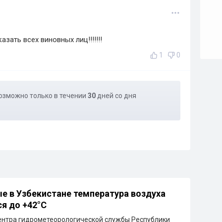
зать всех виновных лиц!!!!!!!
1
0
озможно только в течении
30
дней со дня
е в Узбекистане температура воздуха
я до +42°C
ентра гидрометеорологической службы Республики