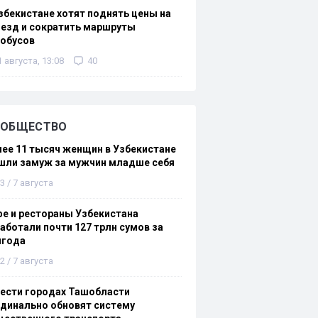
збекистане хотят поднять цены на
езд и сократить маршруты
тобусов
1 августа, 13:08
40
ОБЩЕСТВО
ее 11 тысяч женщин в Узбекистане
шли замуж за мужчин младше себя
3 / 7 августа
е и рестораны Узбекистана
аботали почти 127 трлн сумов за
лгода
2 / 7 августа
ести городах Ташобласти
динально обновят систему