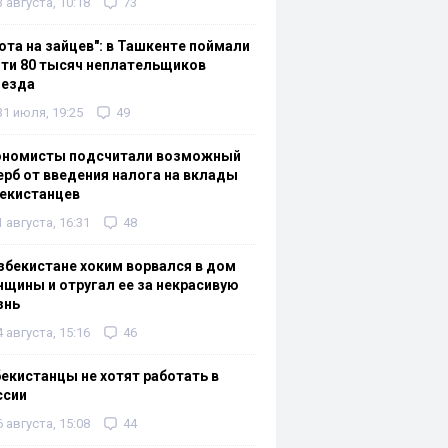
3 августа, 10:18
73
ота на зайцев": в Ташкенте поймали
ти 80 тысяч неплательщиков
оезда
31 июля, 19:25
49
ономисты подсчитали возможный
рб от введения налога на вклады
екистанцев
1 августа, 16:31
48
збекистане хоким ворвался в дом
щины и отругал ее за некрасивую
знь
4 августа, 15:16
46
екистанцы не хотят работать в
ссии
6 августа, 15:08
44