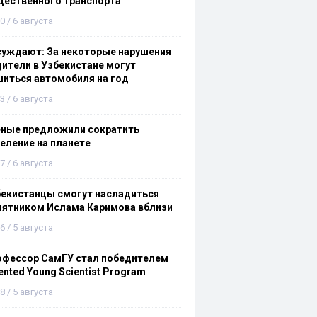
щественного транспорта
0 / 6 августа
суждают: За некоторые нарушения
ители в Узбекистане могут
иться автомобиля на год
3 / 6 августа
еные предложили сократить
еление на планете
7 / 6 августа
бекистанцы смогут насладиться
мятником Ислама Каримова вблизи
6 / 5 августа
офессор СамГУ стал победителем
ented Young Scientist Program
8 / 5 августа