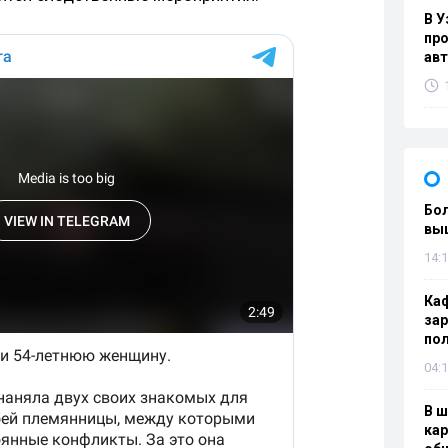
В У
про
ав
Бол
вы
14:1
Каф
зар
по
04:1
В ш
кар