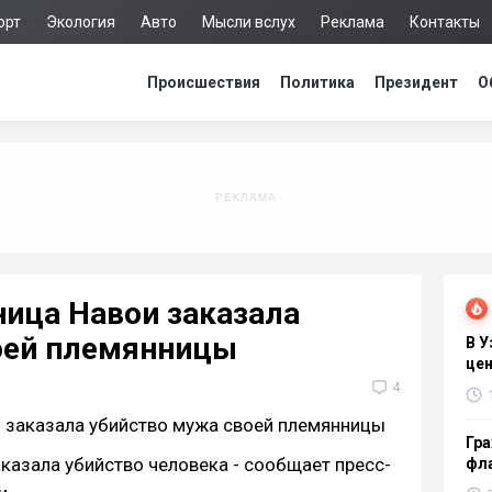
орт
Экология
Авто
Мысли вслух
Реклама
Контакты
Происшествия
Политика
Президент
О
ница Навои заказала
оей племянницы
В 
цен
4
Гра
казала убийство человека - сообщает пресс-
фла