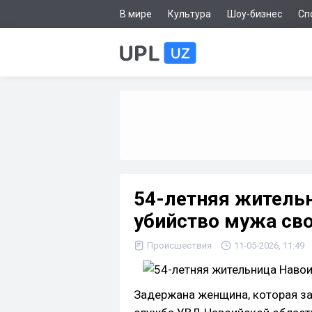
В мире
Культура
Шоу-бизнес
Сп
54-летняя житель
убийство мужа св
Происшествия
11-05-2026, 11:49
Задержана женщина, которая за