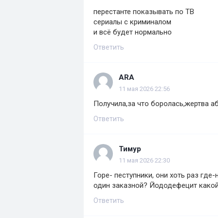
перестанте показывать по ТВ
сериалы с криминалом
и всё будет нормально
Ответить
ARA
11 мая 2026 22:56
Получила,за что боролась,жертва або
Ответить
Тимур
11 мая 2026 22:30
Горе- пеступники, они хоть раз где-
один заказной? Йододефецит какой
Ответить