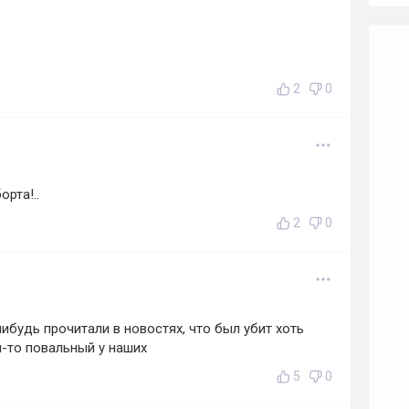
2
0
рта!..
2
0
нибудь прочитали в новостях, что был убит хоть
-то повальный у наших
5
0