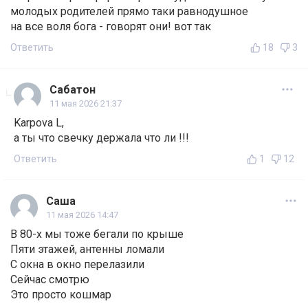
молодых родителей прямо таки равнодушное
на все воля бога - говорят они! вот так
Ответить
18
3
Сабатон
11 мая 2026 21:37
Karpova L,
а ты что свечку держала что ли !!!
Ответить
1
12
Саша
11 мая 2026 14:47
В 80-х мы тоже бегали по крыше
Пяти этажей, антенны ломали
С окна в окно перелазили
Сейчас смотрю
Это просто кошмар