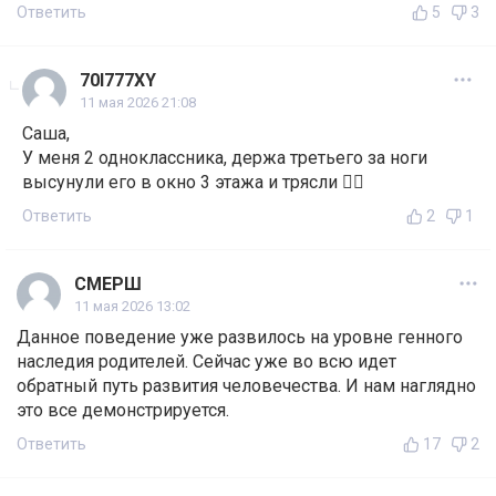
Ответить
5
3
70I777XY
11 мая 2026 21:08
Саша,
У меня 2 одноклассника, держа третьего за ноги
высунули его в окно 3 этажа и трясли 🤷‍♂️
Ответить
2
1
СМЕРШ
11 мая 2026 13:02
Данное поведение уже развилось на уровне генного
наследия родителей. Сейчас уже во всю идет
обратный путь развития человечества. И нам наглядно
это все демонстрируется.
Ответить
17
2