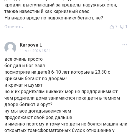
кровли, выступающий за пределы наружных стен,
также известный как карнизный свес.
На видео вроде по подоконнику бегают, не?
Ответить
7
1
Karpova L
11 мая 2026 15:31
все очень просто
бог дал и бог взял
посмотрите на детей 6-10 лет которые в 23.30 с
криками бегают по дворам!
и кричат и шумят
но к их родителям никаких мер не предпринимают
чем родители дома занимаются пока дети в темном
дворе бегают и орут?
ну мы все догадываемся чем
продолжают свой род дальше
и именно поэтому к тому что дети не боятся машин или
открытых трансформаторных будок отношение у