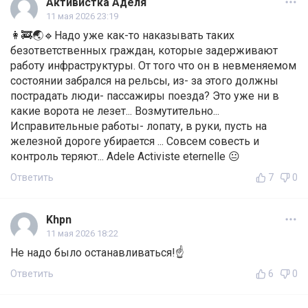
Активистка Аделя
11 мая 2026 23:19
👩‍🚒🌏🔹Надо уже как-то наказывать таких
безответственных граждан, которые задерживают
работу инфраструктуры. От того что он в невменяемом
состоянии забрался на рельсы, из- за этого должны
пострадать люди- пассажиры поезда? Это уже ни в
какие ворота не лезет... Возмутительно...
Исправительные работы- лопату, в руки, пусть на
железной дороге убирается ... Совсем совесть и
контроль теряют... Adele Activiste eternelle 😐
Ответить
7
0
Khpn
11 мая 2026 18:22
Не надо было останавливаться!☝️
Ответить
6
0