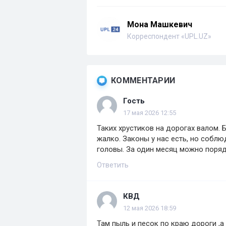
Мона Машкевич
Корреспондент «UPL.UZ»
КОММЕНТАРИИ
Гость
17 мая 2026 12:55
Таких хрустиков на дорогах валом. Б
жалко. Законы у нас есть, но соблюд
головы. За один месяц можно поряд
Ответить
КВД
12 мая 2026 18:59
Там пыль и песок по краю дороги ,а