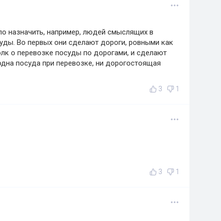
ло назначить, например, людей смыслящих в
суды. Во первых они сделают дороги, ровными как
олк о перевозке посуды по дорогами, и сделают
 одна посуда при перевозке, ни дорогостоящая
3
1
3
1