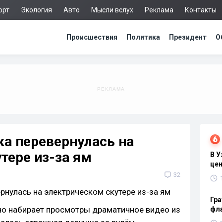
орт
Экология
Авто
Мысли вслух
Реклама
Контакты
Происшествия
Политика
Президент
О
а перевернулась на
тере из-за ям
В 
цен
32
Гра
но набирает просмотры драматичное видео из
фла