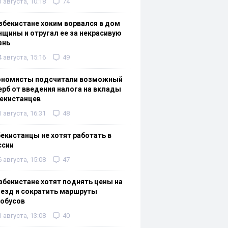
3 августа, 10:18
74
збекистане хоким ворвался в дом
щины и отругал ее за некрасивую
знь
4 августа, 15:16
49
ономисты подсчитали возможный
рб от введения налога на вклады
екистанцев
1 августа, 16:31
48
екистанцы не хотят работать в
ссии
6 августа, 15:08
47
збекистане хотят поднять цены на
езд и сократить маршруты
тобусов
1 августа, 13:08
40