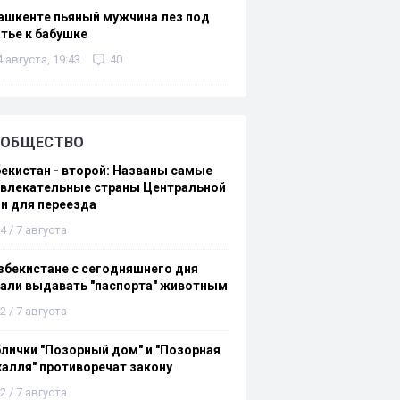
ашкенте пьяный мужчина лез под
тье к бабушке
4 августа, 19:43
40
ОБЩЕСТВО
екистан - второй: Названы самые
ивлекательные страны Центральной
и для переезда
4 / 7 августа
збекистане с сегодняшнего дня
али выдавать "паспорта" животным
2 / 7 августа
лички "Позорный дом" и "Позорная
алля" противоречат закону
2 / 7 августа