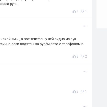
ржала руль.
1
1
 какой ямы , а вот телефон у ней видно из рук
тлично если водятлы за рулём авто с телефоном в
8
2
3
1