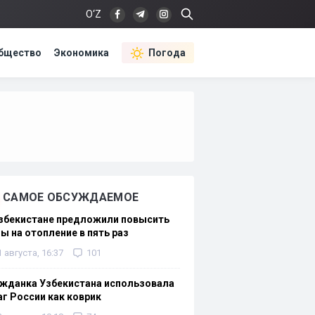
O‘Z
бщество
Экономика
Погода
САМОЕ ОБСУЖДАЕМОЕ
Узбекистане предложили повысить
ы на отопление в пять раз
1 августа, 16:37
101
жданка Узбекистана использовала
г России как коврик