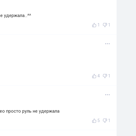
е удержала...^^
1
1
4
1
део просто руль не удержала
5
1