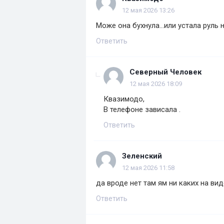
12 мая 2026 13:26
Може она бухнула...или устала руль н
Ответить
Северный Человек
12 мая 2026 18:09
Квазимодо,
В телефоне зависала .
Ответить
Зеленский
12 мая 2026 11:58
да вроде нет там ям ни каких на ви
Ответить