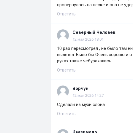
провернулось на песке и она не уде
Ответить
Северный Человек
12 мая 2026 18:01
10 раз пересмотрел , не было там ни
вылетел. Было бы Очень хорошо и о
руках также чебурахались.
Ответить
Ворчун
12 мая 2026 14:27
Сделали из мухи слона
Ответить
Квазимодо