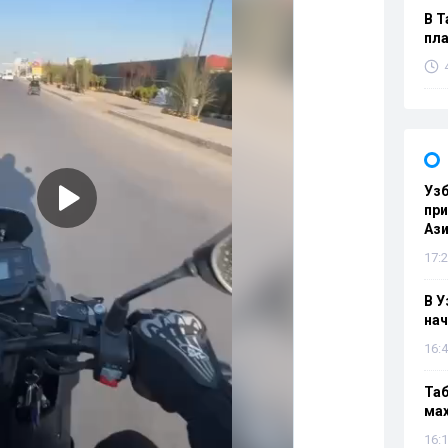
В Т
пла
Узб
пр
Ази
17:2
В У
нач
16:4
Таб
мах
16:1