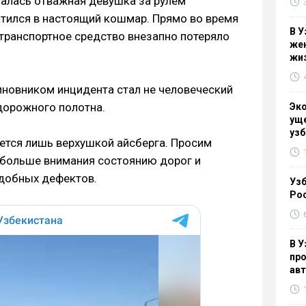
залась отважная девушка за рулём
атился в настоящий кошмар. Прямо во время
В У
транспортное средство внезапно потеряло
жен
жи
новником инцидента стал не человеческий
 дорожного полотна.
Эк
уще
узб
ется лишь верхушкой айсберга. Просим
 больше внимания состоянию дорог и
добных дефектов.
Узб
Ро
В У
про
ав