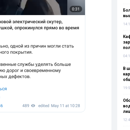
Бол
вы
14:1
Каф
зар
по
04:1
В ш
кар
об
19:5
Об
вод
лиш
12:4