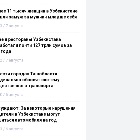
ее 11 тысяч женщин в Узбекистане
шли замуж за мужчин младше себя
3 / 7 августа
е и рестораны Узбекистана
аботали почти 127 трлн сумов за
лгода
2 / 7 августа
ести городах Ташобласти
динально обновят систему
щественного транспорта
0 / 6 августа
суждают: За некоторые нарушения
ители в Узбекистане могут
иться автомобиля на год
3 / 6 августа