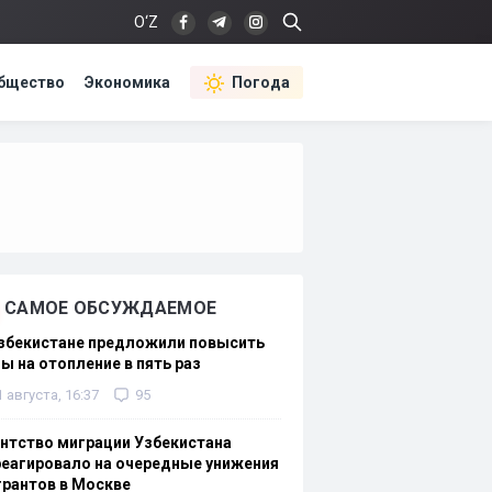
O‘Z
бщество
Экономика
Погода
САМОЕ ОБСУЖДАЕМОЕ
Узбекистане предложили повысить
ы на отопление в пять раз
1 августа, 16:37
95
нтство миграции Узбекистана
еагировало на очередные унижения
рантов в Москве