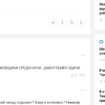
Эк
уще
узб
Шко
отп
15:0
ОЖОВЩИНА СРЕДИ НОЧИ , ДЖЕНТЛЬМЕН УДАЧИ
В ш
"тр
2
0
12:4
В о
Таш
пр
кий запад отдыхает? Каерга кетвомиз,? Нималар