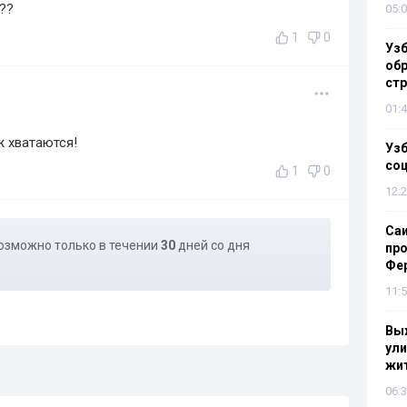
??
05:0
1
0
Узб
обр
стр
01:4
ж хватаются!
Узб
со
1
0
12:2
Са
озможно только в течении
30
дней со дня
про
Фе
11:5
Выж
ули
жи
06:3