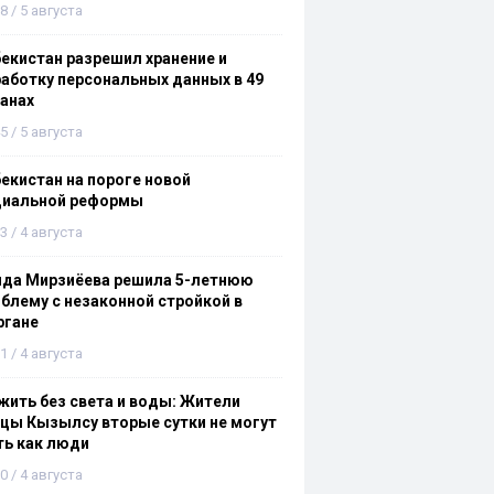
8 / 5 августа
екистан разрешил хранение и
аботку персональных данных в 49
анах
5 / 5 августа
екистан на пороге новой
циальной реформы
3 / 4 августа
ида Мирзиёева решила 5-летнюю
блему с незаконной стройкой в
ргане
1 / 4 августа
ить без света и воды: Жители
цы Кызылсу вторые сутки не могут
ть как люди
0 / 4 августа