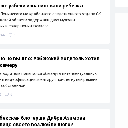
ске узбеки изнасиловали ребёнка
Ленинского межрайонного следственного отдела СК
вской области задержали двух мужчин,
ых в совершении тяжкого
:44
1
но не вышло: Узбекский водитель хотел
 камеру
е водитель попытался обмануть интеллектуальную
- и видеофиксации, имитируя пристегнутый ремень
 собственной
2
6
бекская блогерша Диёра Азимова
лицо своего возлюбленного?