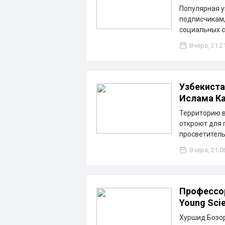
Популярная у
подписчикам,
социальных с
Вчера, 21:2
Узбекиста
Ислама К
Территорию в
откроют для 
просветител
Вчера, 21:0
Профессор
Young Scie
Хуршид Бозо