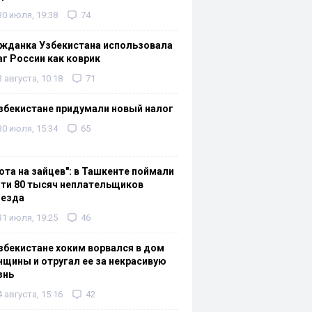
30 июля, 19:38
74
жданка Узбекистана использовала
г России как коврик
3 августа, 10:18
71
збекистане придумали новый налог
30 июля, 15:34
65
ота на зайцев": в Ташкенте поймали
ти 80 тысяч неплательщиков
оезда
31 июля, 19:25
46
збекистане хоким ворвался в дом
щины и отругал ее за некрасивую
знь
4 августа, 15:16
42