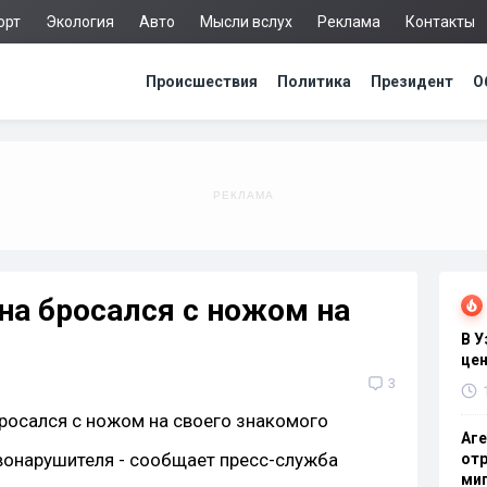
орт
Экология
Авто
Мысли вслух
Реклама
Контакты
Происшествия
Политика
Президент
О
на бросался с ножом на
В 
цен
3
Аге
вонарушителя - сообщает пресс-служба
отр
миг