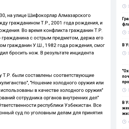
:30, на улице Шифокорлар Алмазарского
Гра
ду гражданином Т.Р., 2001 года рождения, и
фла
ождения. Во время конфликта гражданин Т.Р.
о гражданина с острым предметом, держа его
том гражданин У.Ш., 1982 года рождения, смог
В У
едил бросить нож. В результате инцидента
"Ох
у Т.Р. были составлены соответствующие
поч
пр
хулиганство", "Ношение холодного оружия или
 использованы в качестве холодного оружия"
ований сотрудника органов внутренних дел"
В У
тветственности республики Узбекистан. Все
жен
онный суд по уголовным делам для принятия
жи