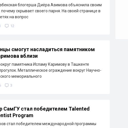
збекская блогерша Диёра Азимова объяснила своим
 почему скрывает своего парня. На своей странице в
етях на вопрос
1
12
нцы смогут насладиться памятником
аримова вблизи
округ памятника Исламу Каримову в Ташкенте
прогулок. Металлическое ограждение вокруг Научно-
ьского мемориального
6
3
 СамГУ стал победителем Talented
ntist Program
ров стал победителем международной программы