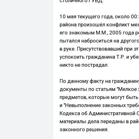
столичного ГУВД.
10 мая текущего года, около 00
района произошёл конфликт меж
его знакомым М.М., 2005 года р
пытался наброситься на другог
в руке. Присутствовавший при э
успокоить гражданина Т.Р. и уб
никто не пострадал.
По данному факту на гражданин
документы по статьям "Мелкое 
предметов, которые могут быть
и "Невыполнение законных треб
Кодекса об Административной О
материалы дела переданы в рай
законного решения.