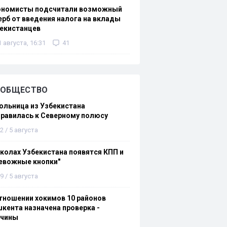
ономисты подсчитали возможный
рб от введения налога на вклады
екистанцев
1 августа, 16:31
41
ОБЩЕСТВО
льница из Узбекистана
равилась к Северному полюсу
2 / 5 августа
колах Узбекистана появятся КПП и
евожные кнопки"
9 / 5 августа
тношении хокимов 10 районов
кента назначена проверка -
ичины