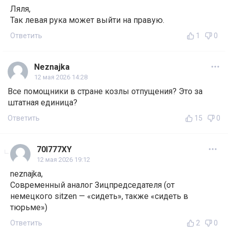
Ляля,
Так левая рука может выйти на правую.
Ответить
1
0
Neznajka
12 мая 2026 14:28
Все помощники в стране козлы отпущения? Это за
штатная единица?
Ответить
15
0
70I777XY
12 мая 2026 19:12
neznajka,
Современный аналог Зицпредседателя (от
немецкого sitzen — «сидеть», также «сидеть в
тюрьме»)
Ответить
2
0