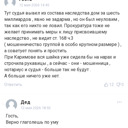
12 мая 2026 14:45
Тут судья вывел из состава наследства дом за шесть
миллиардов , явно не задарма , но он был неуловим ,
так как его никто не ловил. Прокуратура тоже не
желает принимать меры к лицу присвоившему
наследство , не видит ст. 168 ч.3
( мошенничество группой в особо крупном размере ) ,
а советует понять и простить.
При Каримове вся шайка уже сидела бы на нарах и
строчила рукавицы , а сейчас - они - мошенница ,
нотариус и судья - больше так не будут .
А больше ничего уже нет.
Ответить
12
0
Дед
12 мая 2026 18:53
Гость,
Верно глаголешь по уму