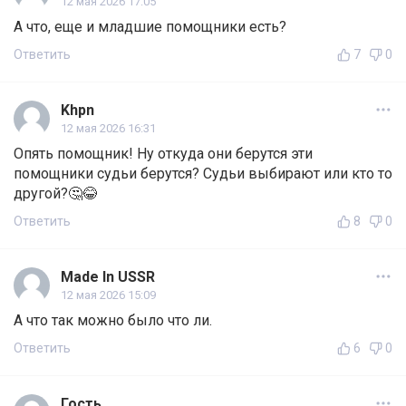
12 мая 2026 17:05
А что, еще и младшие помощники есть?
Ответить
7
0
Khpn
12 мая 2026 16:31
Опять помощник! Ну откуда они берутся эти
помощники судьи берутся? Судьи выбирают или кто то
другой?🤔😂
Ответить
8
0
Made In USSR
12 мая 2026 15:09
А что так можно было что ли.
Ответить
6
0
Гость