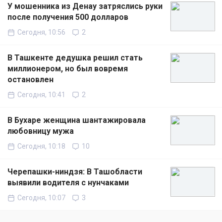
У мошенника из Денау затряслись руки
после получения 500 долларов
Сегодня, 10:56
2
В Ташкенте дедушка решил стать
миллионером, но был вовремя
остановлен
Сегодня, 10:41
2
В Бухаре женщина шантажировала
любовницу мужа
Сегодня, 10:18
10
Черепашки-ниндзя: В Ташобласти
выявили водителя с нунчаками
Сегодня, 10:07
3