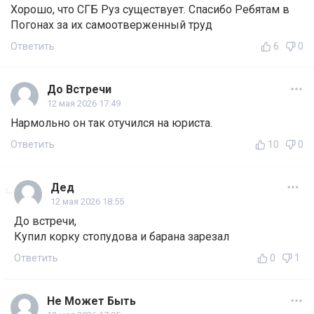
Хорошо, что СГБ Руз существует. Спасибо Ребятам в
Погонах за их самоотверженный труд
Ответить
6
0
До Встречи
12 мая 2026 17:49
Нармольно он так отучился на юриста.
Ответить
10
0
Дед
12 мая 2026 18:55
До встречи,
Купил корку стопудова и барана зарезал
Ответить
0
1
Не Может Быть