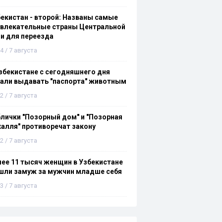
екистан - второй: Названы самые
ивлекательные страны Центральной
и для переезда
4 / 7 августа
збекистане с сегодняшнего дня
али выдавать "паспорта" животным
2 / 7 августа
лички "Позорный дом" и "Позорная
алля" противоречат закону
2 / 7 августа
ее 11 тысяч женщин в Узбекистане
шли замуж за мужчин младше себя
3 / 7 августа