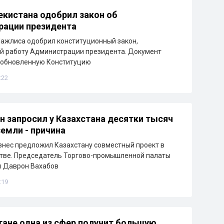
екистана одобрил закон об
рации президента
ажлиса одобрил конституционный закон,
й работу Администрации президента. Документ
 обновленную Конституцию
:22
н запросил у Казахстана десятки тысяч
земли - причина
знес предложил Казахстану совместный проект в
тве. Председатель Торгово-промышленной палаты
ы Даврон Вахабов
:19
тане одна из сфер получит большую