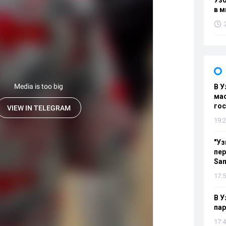
Узб
в м
В У
мас
гос
19:2
"Уз
пер
Sa
17:5
В У
па
17:4