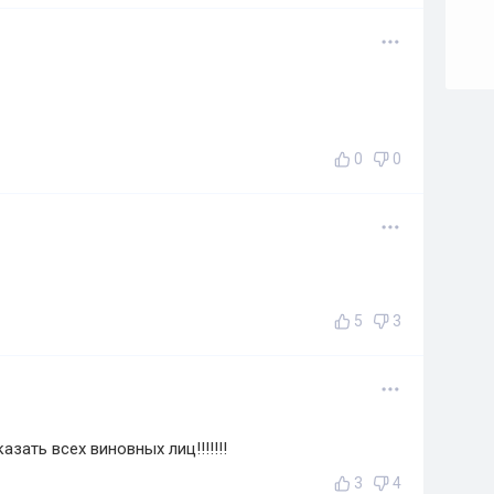
0
0
5
3
зать всех виновных лиц!!!!!!!
3
4