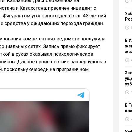
те "Капланбек", расположенном на
стана и Казахстана, пресечен инцидент с
Узб
Фигурантом уголовного дела стал 43-летний
Ро
е средства у ожидающих перехода граждан.
гирования компетентных ведомств послужила
В У
социальных сетях. Запись прямо фиксирует
жен
жи
рткой в руках оказывал психологическое
нников. Данное происшествие развернулось в
й, поскольку очереди на приграничном
Эк
уще
узб
В Т
пла