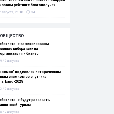
екистан обогнал Россию и Беларусь
ировом рейтинге благополучия
2 августа, 21:10
34
ОБЩЕСТВО
збекистане зафиксированы
совые кибератаки на
организации и бизнес
9 / 7 августа
космос" поделился историческим
вым снимком со спутника
markand-2028
2 / 7 августа
збекистане будут развивать
рашютный туризм
0 / 7 августа