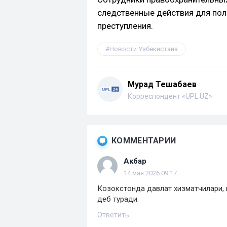
следственные действия для по
преступления.
Новости Узбекистана
Мурад Тешабаев
Корреспондент «UPL.UZ»
КОММЕНТАРИИ
Акбар
14 мая 2026 09:17
Козокстонда давлат хизматчилари, 
деб туради.
Ответить