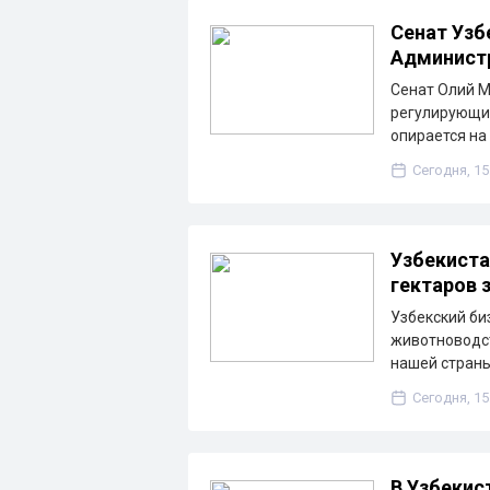
Сенат Узб
Админист
Сенат Олий М
регулирующи
опирается на
Сегодня, 15
Узбекиста
гектаров 
Узбекский би
животноводс
нашей стран
Сегодня, 15
В Узбекис