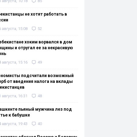
3 августа, 10:18
85
екистанцы не хотят работать в
ссии
6 августа, 15:08
52
збекистане хоким ворвался в дом
щины и отругал ее за некрасивую
знь
4 августа, 15:16
49
ономисты подсчитали возможный
рб от введения налога на вклады
екистанцев
1 августа, 16:31
48
ашкенте пьяный мужчина лез под
тье к бабушке
4 августа, 19:43
40