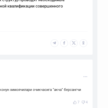
лной квалификации совершенного
конун химоячилари очикчасига "акча" берсангчи
7
4