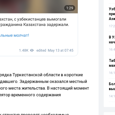
Узб
пр
Ази
17:2
В У
нач
16:4
Таб
мах
16:1
рядка Туркестанской области в короткие
падавшего. Задержанным оказался местный
Бол
ого места жительства. В настоящий момент
вы
лятор временного содержания
14:1
х структур проводят необходимые