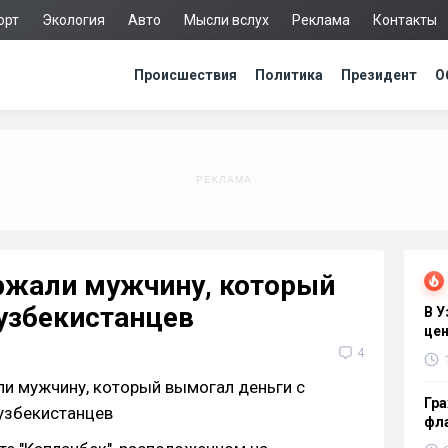
орт
Экология
Авто
Мысли вслух
Реклама
Контакты
Происшествия
Политика
Президент
О
ержали мужчину, который
узбекистанцев
В 
цен
4
Гра
фла