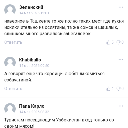
Зеленский
14 мая 2026 12:01
наверное в Ташкенте то же полно таких мест где кухня
исключительно из ослятины, та же сомса и шашлык,
слишком много развелось забегаловок
Ответить
5
0
Khabibullo
14 мая 2026 09:50
А говорят ещё что корейцы любят лакомиться
собачатиной.
Ответить
4
0
Папа Карло
14 мая 2026 08:32
Туристам посещающим Узбекистан вход только со
своим мясом!