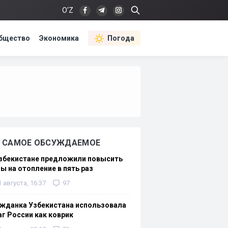
O‘Z
бщество
Экономика
Погода
САМОЕ ОБСУЖДАЕМОЕ
Узбекистане предложили повысить
ы на отопление в пять раз
1 августа, 16:37
97
жданка Узбекистана использовала
г России как коврик