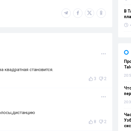
В Т
пла
Пр
Tal
а квадратная становится.
20:5
3
2
Что
пе
20:3
олосы,дистанцию
Ча
Узб
8
2
си