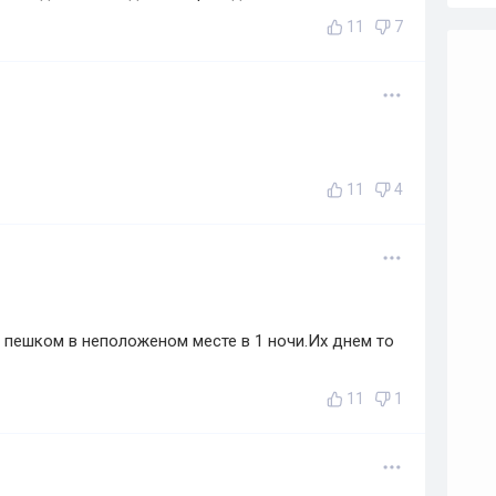
11
7
11
4
 пешком в неположеном месте в 1 ночи.Их днем то
11
1