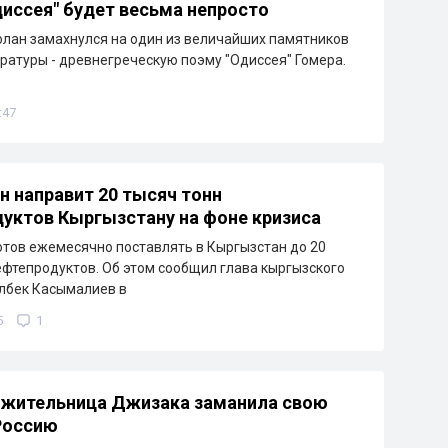
иссея" будет весьма непросто
лан замахнулся на один из величайших памятников
ратуры - древнегреческую поэму "Одиссея" Гомера.
:47
н направит 20 тысяч тонн
уктов Кыргызстану на фоне кризиса
отов ежемесячно поставлять в Кыргызстан до 20
ефтепродуктов. Об этом сообщил глава кыргызского
лбек Касымалиев в
5
1
 жительница Джизака заманила свою
Россию