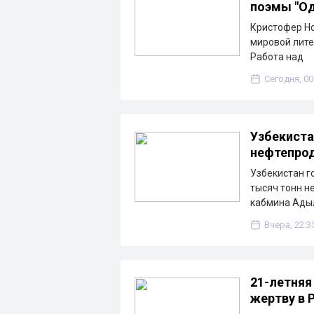
поэмы "Од
Кристофер Но
мировой лите
Работа над
Сегодня, 00
Узбекиста
нефтепрод
Узбекистан г
тысяч тонн н
кабмина Ады
Вчера, 22:3
21-летняя
жертву в 