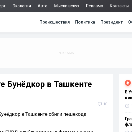
орт
Экология
Авто
Мысли вслух
Реклама
Контакты
Происшествия
Политика
Президент
О
е Бунёдкор в Ташкенте
В 
цен
10
Гра
фла