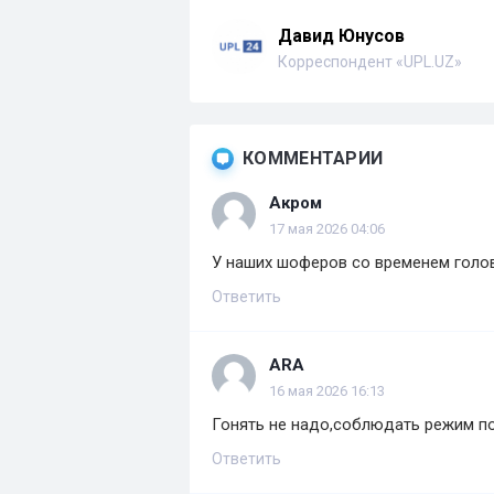
Давид Юнусов
Корреспондент «UPL.UZ»
КОММЕНТАРИИ
Акром
17 мая 2026 04:06
У наших шоферов со временем голов
Ответить
ARA
16 мая 2026 16:13
Гонять не надо,соблюдать режим п
Ответить