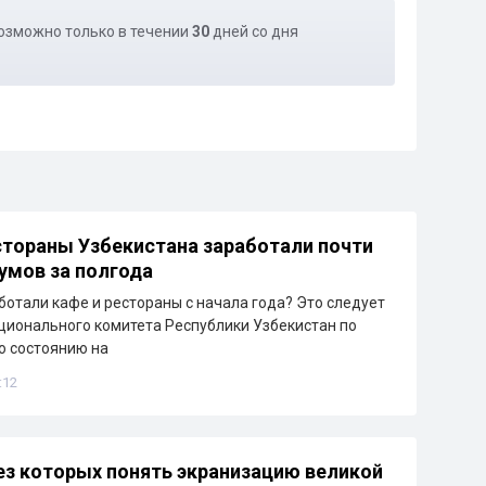
озможно только в течении
30
дней со дня
стораны Узбекистана заработали почти
сумов за полгода
ботали кафе и рестораны с начала года? Это следует
ционального комитета Республики Узбекистан по
По состоянию на
:12
ез которых понять экранизацию великой