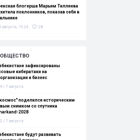
бекская блогерша Марьям Тилляева
хитила поклонников, показав себя в
альнике
5 августа, 13:24
28
ОБЩЕСТВО
збекистане зафиксированы
совые кибератаки на
организации и бизнес
9 / 7 августа
космос" поделился историческим
вым снимком со спутника
markand-2028
2 / 7 августа
збекистане будут развивать