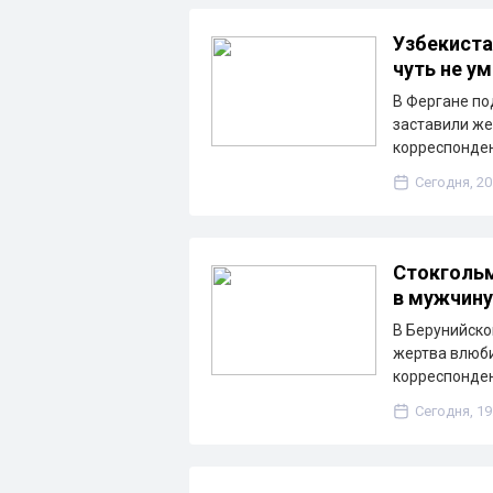
Узбекиста
чуть не у
В Фергане по
заставили же
корреспонден
Сегодня, 20
Стокгольм
в мужчину
В Берунийско
жертва влюби
корреспонден
Сегодня, 19