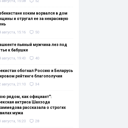
6 августа, 15:08
52
збекистане хоким ворвался в дом
щины и отругал ее за некрасивую
знь
4 августа, 15:16
50
ашкенте пьяный мужчина лез под
тье к бабушке
4 августа, 19:43
40
екистан обогнал Россию и Беларусь
ировом рейтинге благополучия
2 августа, 21:10
34
ою рядом, как официант":
екская актриса Шахзода
аммедова рассказала о строгих
авилах мужа
3 августа, 16:20
28