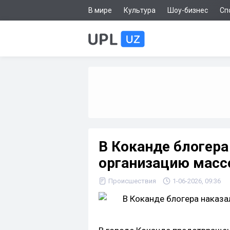
В мире
Культура
Шоу-бизнес
Сп
В Коканде блогера
организацию масс
Происшествия
1-06-2026, 09:36