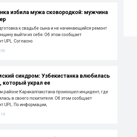
нка избила мужа сковородкой: мужчина
мер
дготовка к свадьбе сына и не начинающийся ремонт
нщину выйти из себя. Об этом сообщает
т UPL. Согласно
:05
ский синдром: Узбекистанка влюбилась
, который украл ее
м районе Каракалпакстана произошел инцидент, где
лась в своего похитителя. Об этом сообщает
т UPL. По информации,
:19