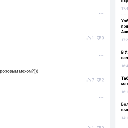
па
17:4
Узб
пр
Ази
1
0
17:2
В У
нач
16:4
 розовым мехом?)))
Таб
7
2
мах
16:1
Бол
вы
14:1