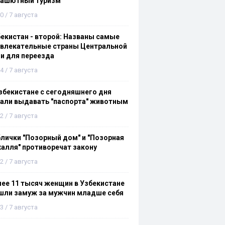
рашютный туризм
0 / 7 августа
екистан - второй: Названы самые
ивлекательные страны Центральной
и для переезда
4 / 7 августа
збекистане с сегодняшнего дня
али выдавать "паспорта" животным
2 / 7 августа
лички "Позорный дом" и "Позорная
алля" противоречат закону
2 / 7 августа
ее 11 тысяч женщин в Узбекистане
шли замуж за мужчин младше себя
3 / 7 августа