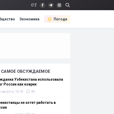
O‘Z
бщество
Экономика
Погода
САМОЕ ОБСУЖДАЕМОЕ
жданка Узбекистана использовала
г России как коврик
3 августа, 10:18
85
екистанцы не хотят работать в
ссии