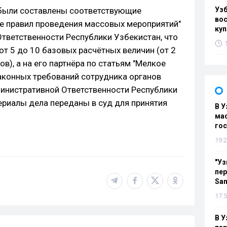
а были составлены соответствующие
Уз
вос
е правил проведения массовых мероприятий"
куп
тветственности Республики Узбекистан, что
т 5 до 10 базовых расчётных величин (от 2
в), а на его партнёра по статьям "Мелкое
законных требований сотрудника органов
министративной Ответственности Республики
ериалы дела переданы в суд для принятия
В У
мас
гос
19:2
"Уз
пер
Sa
17:5
В У