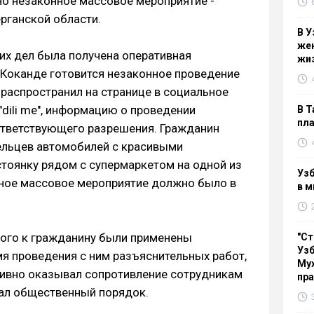
о незаконное массовое мероприятие -
рганской области.
В У
жен
их дел была получена оперативная
жи
е Коканде готовится незаконное проведение
 распространил на странице в социальное
 "dili me", информацию о проведении
В Т
пла
ответствующего разрешения. Гражданин
ельцев автомобилей с красивыми
стоянку рядом с супермаркетом на одной из
Узб
нное массовое мероприятие должно было в
в м
этого к гражданину были применены
"Ст
Узб
я проведения с ним разъяснительных работ,
Мух
тивно оказывал сопротивление сотрудникам
пр
шал общественный порядок.