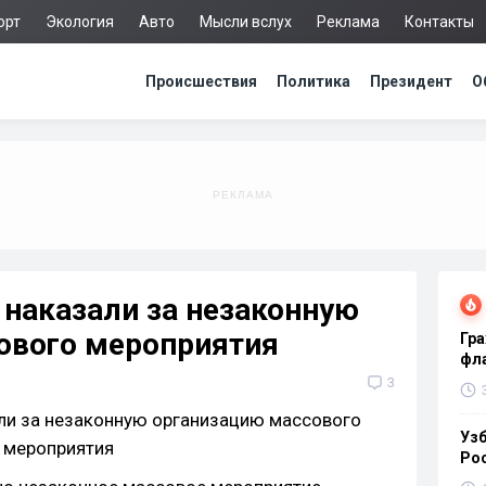
орт
Экология
Авто
Мысли вслух
Реклама
Контакты
Происшествия
Политика
Президент
О
 наказали за незаконную
ового мероприятия
Гра
фла
3
Узб
Ро