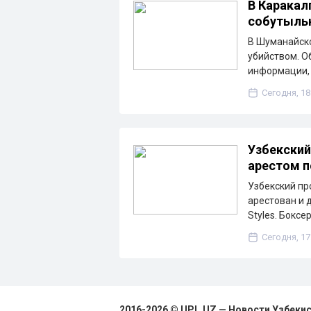
В Каракал
собутыльн
В Шуманайско
убийством. О
информации, 
Сегодня, 18
Узбекский
арестом 
Узбекский п
арестован и 
Styles. Боксе
Сегодня, 17
2016-2026 © UPL.UZ — Новости Узбеки