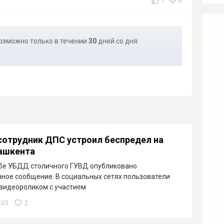
1
0
озможно только в течении
30
дней со дня
отрудник ДПС устроил беспредел на
ашкента
жбе УБДД столичного ГУВД опубликовано
ое сообщение. В социальных сетях пользователи
видеороликом с участием
:35
2