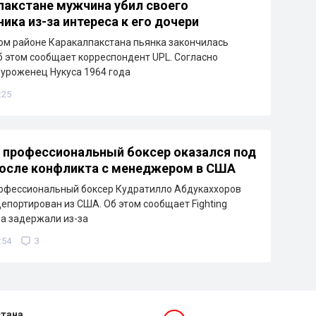
пакстане мужчина убил своего
ика из-за интереса к его дочери
м районе Каракалпакстана пьянка закончилась
б этом сообщает корреспондент UPL. Согласно
уроженец Нукуса 1964 года
:25
 профессиональный боксер оказался под
после конфликта с менеджером в США
рофессиональный боксер Кудратилло Абдукаххоров
депортирован из США. Об этом сообщает Fighting
ра задержали из-за
:54
3
стана