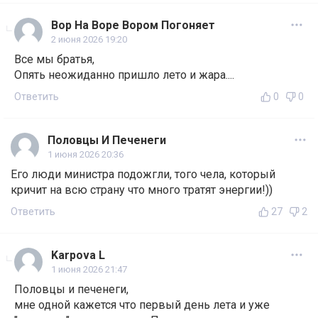
Вор На Воре Вором Погоняет
2 июня 2026 19:20
Все мы братья,
Опять неожиданно пришло лето и жара....
Ответить
0
0
Половцы И Печенеги
1 июня 2026 20:36
Его люди министра подожгли, того чела, который
кричит на всю страну что много тратят энергии!))
Ответить
27
2
Karpova L
1 июня 2026 21:47
Половцы и печенеги,
мне одной кажется что первый день лета и уже