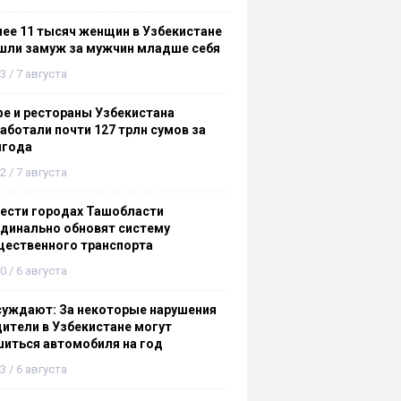
ее 11 тысяч женщин в Узбекистане
шли замуж за мужчин младше себя
3 / 7 августа
е и рестораны Узбекистана
аботали почти 127 трлн сумов за
лгода
2 / 7 августа
ести городах Ташобласти
динально обновят систему
щественного транспорта
0 / 6 августа
суждают: За некоторые нарушения
ители в Узбекистане могут
иться автомобиля на год
3 / 6 августа