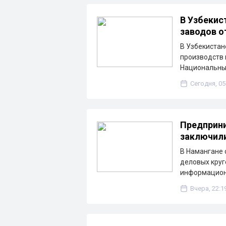
В Узбекис
заводов о
В Узбекистан
производств 
Национальны
Сегодня, 05
Предприни
заключили
В Намангане 
деловых круг
информацион
Вчера, 22:1