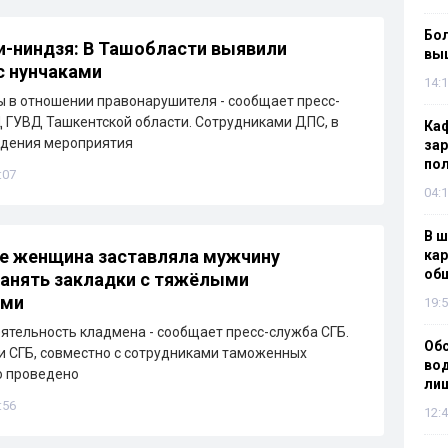
Бол
-ниндзя: В Ташобласти выявили
вы
с нунчаками
14:1
 в отношении правонарушителя - сообщает пресс-
ГУВД Ташкентской области. Сотрудниками ДПС, в
Каф
едения мероприятия
зар
по
:07
04:1
В ш
е женщина заставляла мужчину
кар
об
анять закладки с тяжёлыми
ами
19:5
ятельность кладмена - сообщает пресс-служба СГБ.
Об
 СГБ, совместно с сотрудниками таможенных
вод
о проведено
лиш
:56
12:4