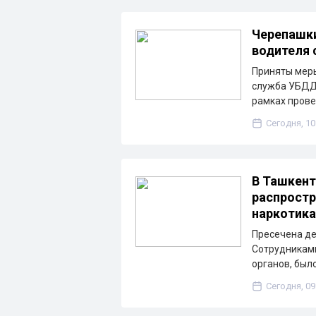
Черепашки
водителя 
Приняты меры
служба УБДД 
рамках пров
Сегодня, 10
В Ташкент
распростр
наркотик
Пресечена де
Сотрудниками
органов, был
Сегодня, 09