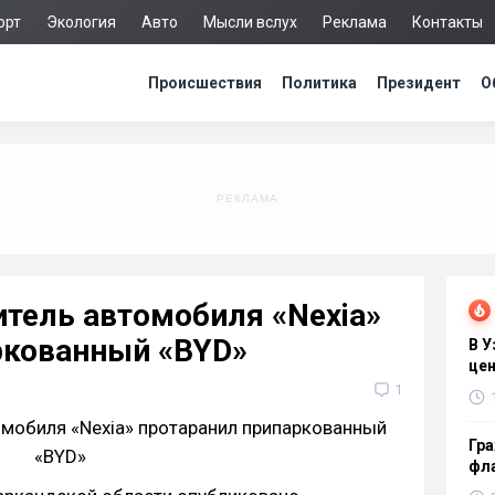
орт
Экология
Авто
Мысли вслух
Реклама
Контакты
Происшествия
Политика
Президент
О
тель автомобиля «Nexia»
ркованный «BYD»
В 
цен
1
Гра
фла