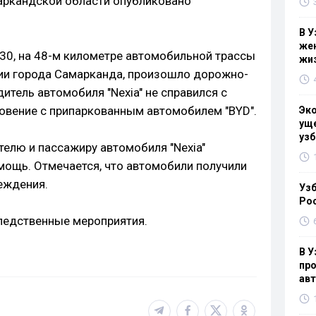
ркандской области опубликовано
В У
жен
:30, на 48-м километре автомобильной трассы
жи
ии города Самарканда, произошло дорожно-
итель автомобиля "Nexia" не справился с
овение с припаркованным автомобилем "BYD".
Эк
уще
узб
телю и пассажиру автомобиля "Nexia"
ощь. Отмечается, что автомобили получили
еждения.
Узб
Ро
ледственные мероприятия.
В У
про
ав