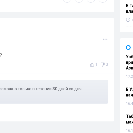
В Т
пла
?
Узб
пр
1
0
Ази
17:2
озможно только в течении
30
дней со дня
В У
нач
16:4
Таб
мах
16:1