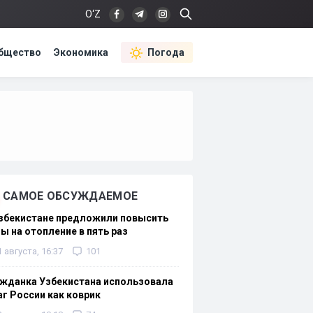
O‘Z
бщество
Экономика
Погода
САМОЕ ОБСУЖДАЕМОЕ
Узбекистане предложили повысить
ы на отопление в пять раз
1 августа, 16:37
101
жданка Узбекистана использовала
г России как коврик