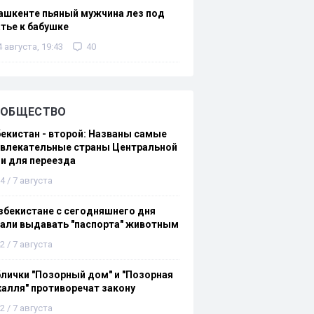
ашкенте пьяный мужчина лез под
тье к бабушке
4 августа, 19:43
40
ОБЩЕСТВО
екистан - второй: Названы самые
ивлекательные страны Центральной
и для переезда
4 / 7 августа
збекистане с сегодняшнего дня
али выдавать "паспорта" животным
2 / 7 августа
лички "Позорный дом" и "Позорная
алля" противоречат закону
2 / 7 августа