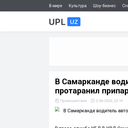
В мире
Культура
Шоу-бизнес
Сп
В Самарканде води
протаранил припа
Происшествия
2-06-2026, 23:16