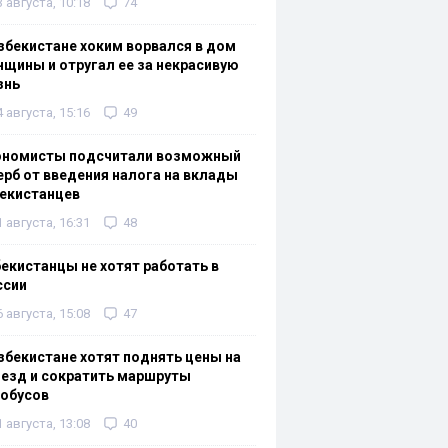
3 августа, 10:18
74
збекистане хоким ворвался в дом
щины и отругал ее за некрасивую
знь
4 августа, 15:16
49
ономисты подсчитали возможный
рб от введения налога на вклады
екистанцев
1 августа, 16:31
48
екистанцы не хотят работать в
ссии
6 августа, 15:08
47
збекистане хотят поднять цены на
езд и сократить маршруты
тобусов
1 августа, 13:08
40