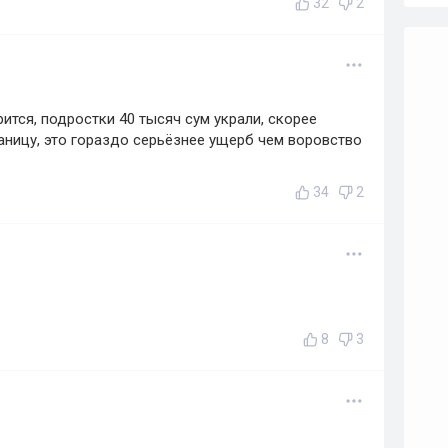
32
2
рится, подростки 40 тысяч сум украли, скорее
раницу, это гораздо серьёзнее ущерб чем воровство
34
2
8
3