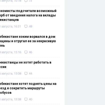
3 августа, 10:18
73
ономисты подсчитали возможный
рб от введения налога на вклады
екистанцев
1 августа, 16:31
48
збекистане хоким ворвался в дом
щины и отругал ее за некрасивую
знь
4 августа, 15:16
46
екистанцы не хотят работать в
ссии
6 августа, 15:08
44
збекистане хотят поднять цены на
езд и сократить маршруты
тобусов
1 августа, 13:08
40