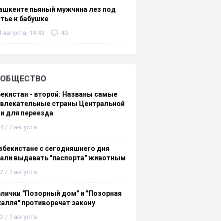
ашкенте пьяный мужчина лез под
тье к бабушке
4 августа, 19:43
40
ОБЩЕСТВО
екистан - второй: Названы самые
ивлекательные страны Центральной
и для переезда
4 / 7 августа
збекистане с сегодняшнего дня
али выдавать "паспорта" животным
2 / 7 августа
лички "Позорный дом" и "Позорная
алля" противоречат закону
2 / 7 августа