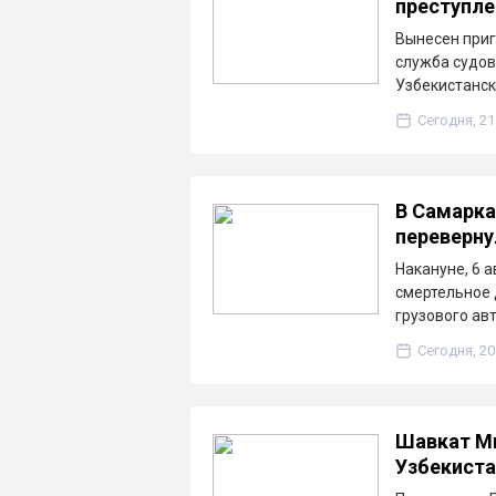
преступле
Вынесен приг
служба судов 
Узбекистанск
Сегодня, 21
В Самарка
переверну
Накануне, 6 
смертельное 
грузового ав
Сегодня, 20
Шавкат Ми
Узбекиста