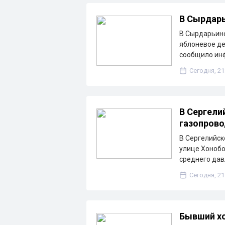
В Сырдарь
В Сырдарьинс
яблоневое де
сообщило ин
Сегодня, 21
В Сергели
газопрово
В Сергелийск
улице Хонобо
среднего дав
Сегодня, 21
Бывший хо