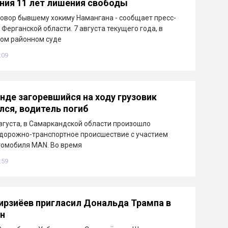
ния 11 лет лишения свободы
овор бывшему хокиму Намангана - сообщает пресс-
Ферганской области. 7 августа текущего года, в
ом районном суде
:09
нде загоревшийся на ходу грузовик
лся, водитель погиб
августа, в Самаркандской области произошло
дорожно-транспортное происшествие с участием
томобиля MAN. Во время
:59
рзиёев пригласил Дональда Трампа в
н