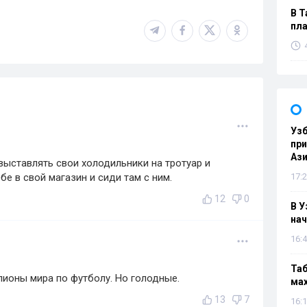
В Т
пла
Узб
пр
Ази
выставлять свои холодильники на тротуар и
бе в свой магазин и сиди там с ним.
17:2
12
0
В У
нач
16:4
Таб
оны мира по футболу. Но голодные.
мах
13
7
16:1