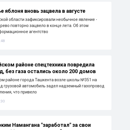
е яблоня вновь зацвела в августе
кой области зафиксировали необычное явление -
рево повторно зацвело в конце лета. Об этом
формационное агентство
:48
йском районе спецтехника повредила
д, без газа остались около 200 домов
ом районе города Ташкента возле школы №351 на
д грузовой автомобиль задел надземный газопровод
ления, что привело
:30
ким Намангана "заработал" за свои