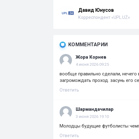
Давид Юнусов
Корреспондент «UPL.UZ»
КОММЕНТАРИИ
Жора Корнев
4 июня 2026 09:25
вообще правильно сделали, нечего 
загромождать проход. засунь его се
Ответить
Шармандачилар
3 июня 2026 19:10
Молодцы будущие футболисты чемпи
Ответить