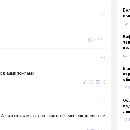
Бол
вы
14:1
Каф
7
5
зар
по
04:1
В ш
ордными темпами
кар
об
19
10
19:5
Об
вод
лиш
ум.А чиновникам воруюющих по 40 млн ежедневно не
12:4