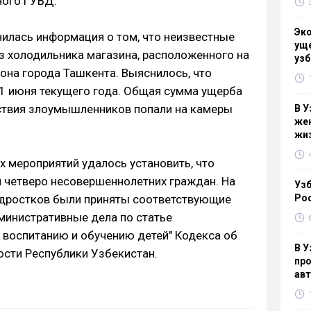
ного ГУВД.
Эк
нилась информация о том, что неизвестные
уще
из холодильника магазина, расположенного на
узб
она города Ташкента. Выяснилось, что
1 июня текущего года. Общая сумма ущерба
ствия злоумышленников попали на камеры
В У
жен
жи
х мероприятий удалось установить, что
 четверо несовершеннолетних граждан. На
Узб
одростков были приняты соответствующие
Ро
министративные дела по статье
 воспитанию и обучению детей" Кодекса об
В У
сти Республики Узбекистан.
про
ав