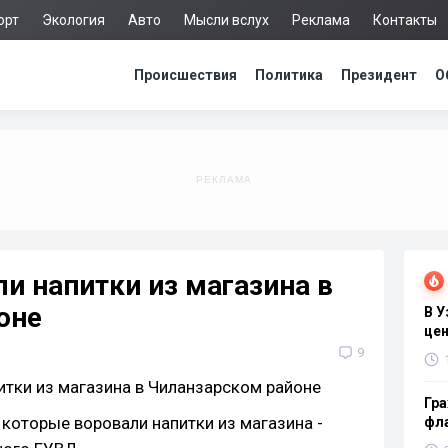
орт
Экология
Авто
Мысли вслух
Реклама
Контакты
Происшествия
Политика
Президент
О
и напитки из магазина в
оне
В 
цен
9
Гра
которые воровали напитки из магазина -
фла