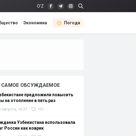
O‘Z
бщество
Экономика
Погода
САМОЕ ОБСУЖДАЕМОЕ
Узбекистане предложили повысить
ы на отопление в пять раз
1 августа, 16:37
101
жданка Узбекистана использовала
г России как коврик