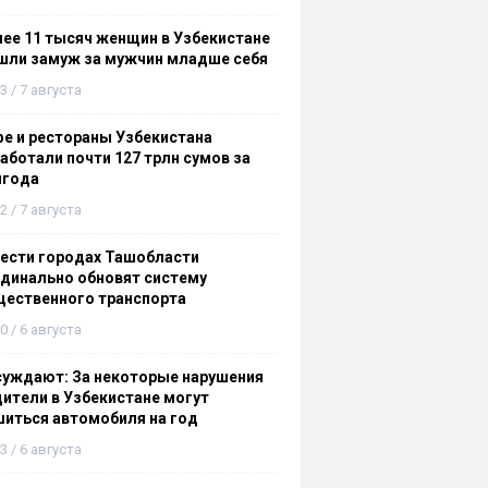
ее 11 тысяч женщин в Узбекистане
шли замуж за мужчин младше себя
3 / 7 августа
е и рестораны Узбекистана
аботали почти 127 трлн сумов за
лгода
2 / 7 августа
ести городах Ташобласти
динально обновят систему
щественного транспорта
0 / 6 августа
суждают: За некоторые нарушения
ители в Узбекистане могут
иться автомобиля на год
3 / 6 августа