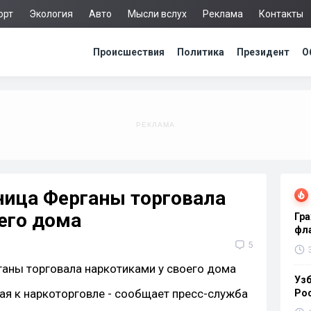
орт
Экология
Авто
Мысли вслух
Реклама
Контакты
Происшествия
Политика
Президент
О
ница Ферганы торговала
его дома
Гра
фла
5
Узб
ая к наркоторговле - сообщает пресс-служба
Ро