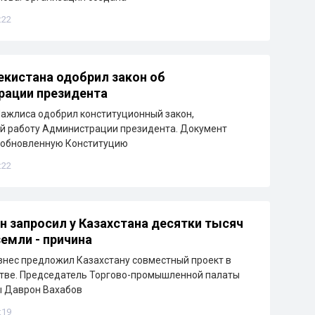
:22
екистана одобрил закон об
рации президента
ажлиса одобрил конституционный закон,
й работу Администрации президента. Документ
 обновленную Конституцию
:22
н запросил у Казахстана десятки тысяч
земли - причина
знес предложил Казахстану совместный проект в
тве. Председатель Торгово-промышленной палаты
ы Даврон Вахабов
:19