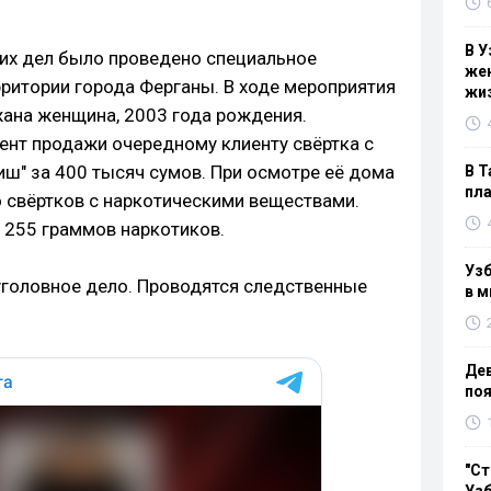
В У
их дел было проведено специальное
жен
рритории города Ферганы. В ходе мероприятия
жи
ана женщина, 2003 года рождения.
нт продажи очередному клиенту свёртка с
ш" за 400 тысяч сумов. При осмотре её дома
В Т
пла
 свёртков с наркотическими веществами.
ь 255 граммов наркотиков.
Узб
головное дело. Проводятся следственные
в м
Дев
поя
"Ст