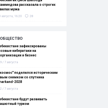
екская актриса Шахзода
аммедова рассказала о строгих
авилах мужа
3 августа, 16:20
28
ОБЩЕСТВО
збекистане зафиксированы
совые кибератаки на
организации и бизнес
9 / 7 августа
космос" поделился историческим
вым снимком со спутника
markand-2028
2 / 7 августа
збекистане будут развивать
рашютный туризм