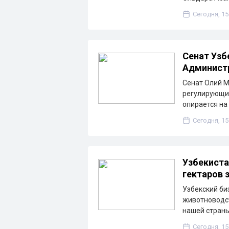
Сегодня, 15
Сенат Узб
Админист
Сенат Олий М
регулирующи
опирается на
Сегодня, 15
Узбекиста
гектаров 
Узбекский би
животноводс
нашей стран
Сегодня, 15