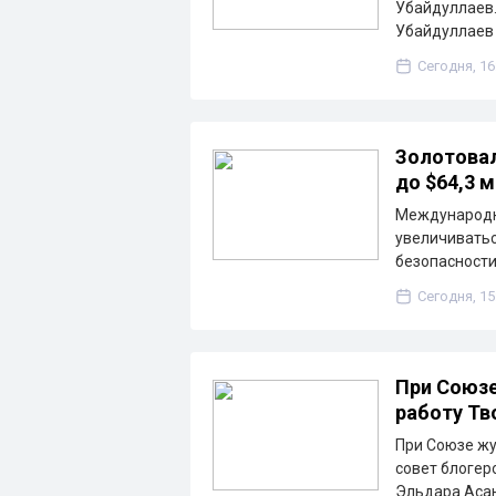
Убайдуллаев.
Убайдуллаев
Сегодня, 16
Золотова
до $64,3 
Международн
увеличиватьс
безопасности
Сегодня, 15
При Союзе
работу Тв
При Союзе жу
совет блогер
Эльдара Асан