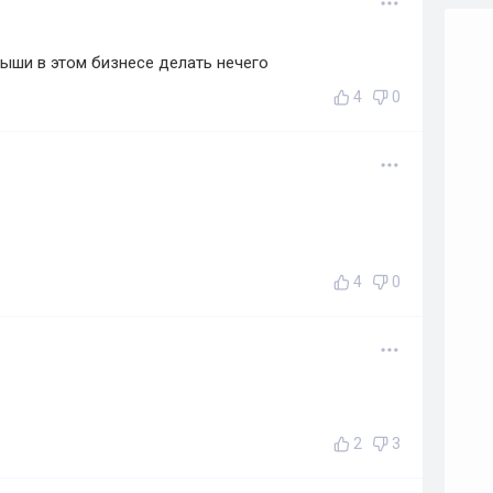
рыши в этом бизнесе делать нечего
4
0
4
0
2
3