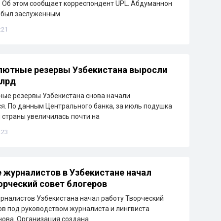
 Об этом сообщает корреспондент UPL. Абдуманнон
 был заслуженным
:21
лютные резервы Узбекистана выросли
млрд
ые резервы Узбекистана снова начали
я. По данным Центрального банка, за июль подушка
 страны увеличилась почти на
:23
 журналистов в Узбекистане начал
орческий совет блогеров
рналистов Узбекистана начал работу Творческий
ов под руководством журналиста и лингвиста
ова. Организация создана