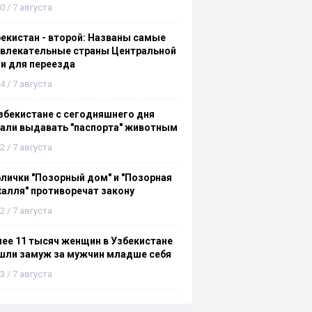
0 / 7 августа
екистан - второй: Названы самые
ивлекательные страны Центральной
и для переезда
4 / 7 августа
збекистане с сегодняшнего дня
али выдавать "паспорта" животным
2 / 7 августа
лички "Позорный дом" и "Позорная
алля" противоречат закону
2 / 7 августа
ее 11 тысяч женщин в Узбекистане
шли замуж за мужчин младше себя
3 / 7 августа