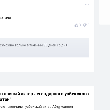
катила.
3
3
озможно только в течении
30
дней со дня
 главный актер легендарного узбекского
атан"
6-лет скончался узбекский актер Абдуманнон