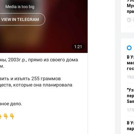
Узб
Мух
пр
В У
мас
гос
19:2
"Уз
пер
Sa
17:5
В У
па