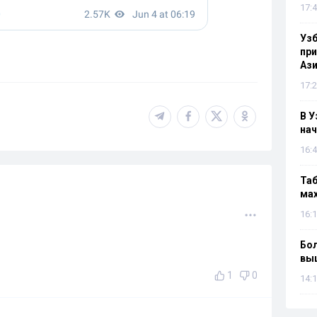
17:4
Узб
пр
Ази
17:2
В У
нач
16:4
Таб
мах
16:1
Бол
вы
1
0
14:1