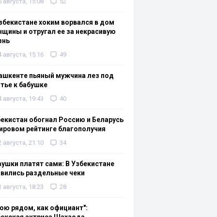
6 августа, 15:08
52
збекистане хоким ворвался в дом
щины и отругал ее за некрасивую
знь
4 августа, 15:16
49
ашкенте пьяный мужчина лез под
тье к бабушке
4 августа, 19:43
40
екистан обогнал Россию и Беларусь
ировом рейтинге благополучия
2 августа, 21:10
34
ушки платят сами: В Узбекистане
вились раздельные чеки
1 августа, 18:23
28
ою рядом, как официант":