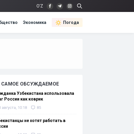
O‘Z
бщество
Экономика
Погода
САМОЕ ОБСУЖДАЕМОЕ
жданка Узбекистана использовала
г России как коврик
3 августа, 10:18
85
екистанцы не хотят работать в
ссии