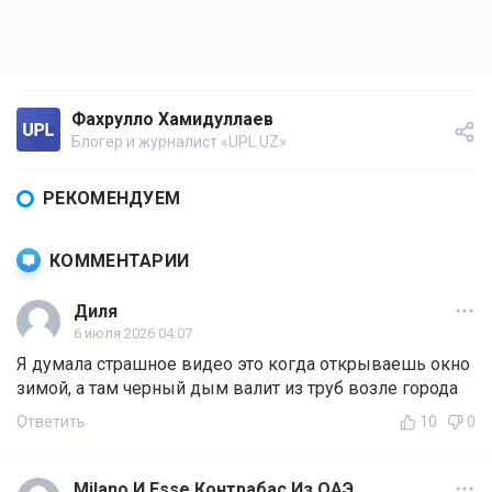
Фахрулло Хамидуллаев
Блогер и журналист «UPL.UZ»
РЕКОМЕНДУЕМ
КОММЕНТАРИИ
Диля
6 июля 2026 04:07
Я думала страшное видео это когда открываешь окно
зимой, а там черный дым валит из труб возле города
Ответить
10
0
Milano И Esse Контрабас Из ОАЭ