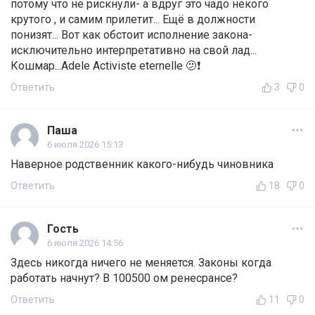
потому что не рискнули- а вдруг это чадо некого
крутого , и самим прилетит... Ещё в должности
понизят... Вот как обстоит исполнение закона-
исключительно интерпретативно на свой лад...
Кошмар...Adele Activiste eternelle 🫤❗
Ответить
3
0
Паша
6 июля 2026 15:13
Наверное родственник какого-нибудь чиновника
Ответить
18
0
Гость
6 июля 2026 14:56
Здесь никогда ничего не меняется. Законы когда
работать начнут? В 100500 ом ренесрансе?
Ответить
11
0