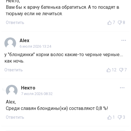
Некто,
Вам бы к врачу батенька обратиться. А то посадят в
тюрьму если не лечиться.
Ответить
7
8
Alex
6 июля 2026 13:24
у "блондинки" корни волос какие-то черные черные....
как ночь.
Ответить
12
7
Некто
7 июля 2026 08:32
Alex,
Среди славян блондины(ки) составляют 0,8 %!
Ответить
1
3