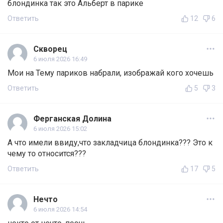
блондинка так это Альберт в парике
Ответить
12
6
Скворец
6 июля 2026 16:49
Мои на Тему париков набрали, изображай кого хочешь
Ответить
5
3
Ферганская Долина
6 июля 2026 15:02
А что имели ввиду,что закладчица блондинка??? Это к
чему то относится???
Ответить
17
5
Нечто
6 июля 2026 14:54