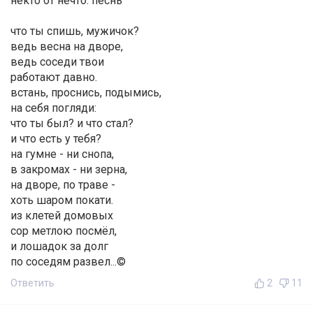
некто от нечто. песнь
что ты спишь, мужичок?
ведь весна на дворе,
ведь соседи твои
работают давно.
встань, проснись, подымись,
на себя погляди:
что ты был? и что стал?
и что есть у тебя?
на гумне - ни снопа,
в закромах - ни зерна,
на дворе, по траве -
хоть шаром покати.
из клетей домовых
сор метлою посмёл,
и лошадок за долг
по соседям развел...©
Ответить
2
11