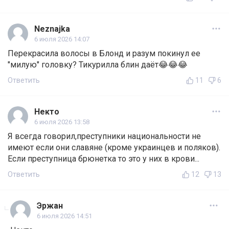
Neznajka
6 июля 2026 14:07
Перекрасила волосы в Блонд и разум покинул ее
"милую" головку? Тикурилла блин даёт😂😂😂
Ответить
11
6
Некто
6 июля 2026 13:58
Я всегда говорил,преступники национальности не
имеют если они славяне (кроме украинцев и поляков).
Если преступница брюнетка то это у них в крови...
Ответить
12
13
Эржан
6 июля 2026 14:51