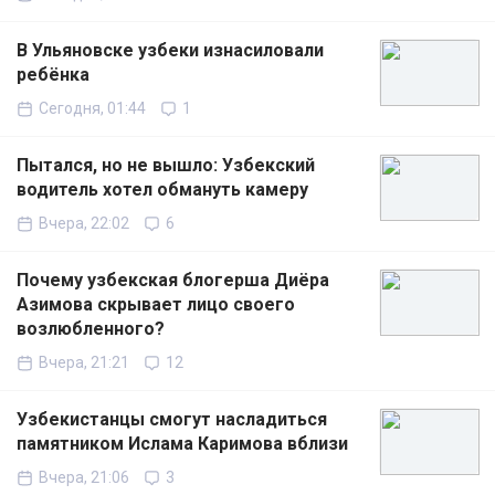
В Ульяновске узбеки изнасиловали
ребёнка
Сегодня, 01:44
1
Пытался, но не вышло: Узбекский
водитель хотел обмануть камеру
Вчера, 22:02
6
Почему узбекская блогерша Диёра
Азимова скрывает лицо своего
возлюбленного?
Вчера, 21:21
12
Узбекистанцы смогут насладиться
памятником Ислама Каримова вблизи
Вчера, 21:06
3