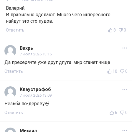
Валерий,
И правильно сделают. Много чего интересного
найдут это сто пудов.
Ответить
8
0
Вихрь
7 июля 2026 13:15
Да прехерячте уже друг дпуга .мир станет чище
Ответить
10
0
Клаустрофоб
7 июля 2026 13:09
Резьба по-дереву🤣
Ответить
6
0
Михаил