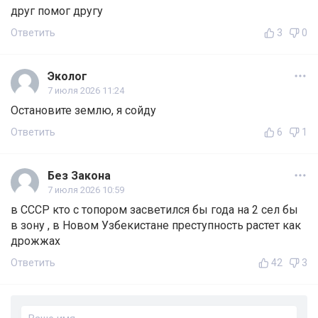
друг помог другу
Ответить
3
0
Эколог
7 июля 2026 11:24
Остановите землю, я сойду
Ответить
6
1
Без Закона
7 июля 2026 10:59
в СССР кто с топором засветился бы года на 2 сел бы
в зону , в Новом Узбекистане преступность растет как
дрожжах
Ответить
42
3