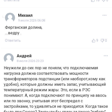
Ответить
18
0
Михаил
9 июля 2026 06:08
Ферганская долина,
....ведру .
Ответить
9
0
Андрей
8 июля 2026 23:23
Неужели до сих пор не поняли, что подключаемая
нагрузка должна соответствовать мощности
трансформаторов подстанции (или наоборот,кому как
удобно), которые должны иметь запас, учитывающий
температурный режим жары. Это, если в РЭС
понимают. А, когда подключают по принципу на авось
или по звонку, учитывая этот беспредел с
застройками, то удивляться не приходится. Когда такое
было при Союзе? Закрыли бы сразу за такую "работу".