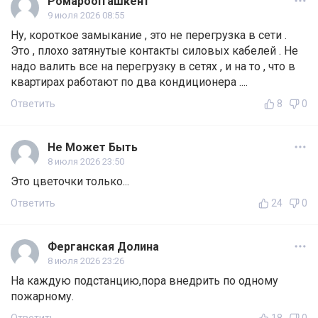
Ромаpoolташкент
9 июля 2026 08:55
Ну, короткое замыкание , это не перегрузка в сети .
Это , плохо затянутые контакты силовых кабелей . Не
надо валить все на перегрузку в сетях , и на то , что в
квартирах работают по два кондиционера ....
Ответить
8
0
Не Может Быть
8 июля 2026 23:50
Это цветочки только...
Ответить
24
0
Ферганская Долина
8 июля 2026 23:26
На каждую подстанцию,пора внедрить по одному
пожарному.