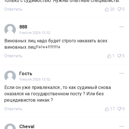
только с судимостью. Нужны опытные специалисты.
Ответить
20
0
888
9 июля 2026 13:52
Виновных лиц надо будет строго наказать всех
виновных лиц!!+!++!!!!!!!+
Ответить
1
5
Гость
9 июля 2026 13:52
Если он уже привлекался , то как судимый снова
оказался на государственном посту ? Или без
рецидивистов никак ?
Ответить
17
0
Cheval