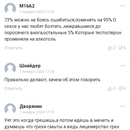
М16А2
7 января 2024 17:29
73% можно не боясь ошибиться,поменять на 95%.О
сексе у нас любят болтать ,нажравшиеся до
поросячего визга,остальные 5%.Которые тестостерон
променяли на алкоголь.
Ответить
2
4
Шнайдер
7 января 2024 17:28
Правильно делают, зачем об.этом говорить
Ответить
0
4
Дворянин
7 января 2024 17:19
Уят это когда грешишь,а потом идёшь в мечеть и
думаешь что грехи смыты.а ведь лицемерство грех