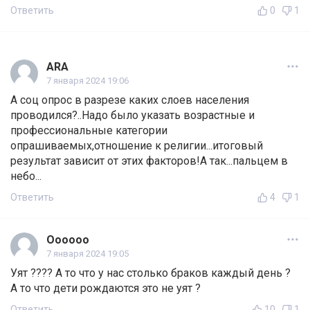
Ответить
0
1
ARA
7 января 2024 19:06
А соц опрос в разрезе каких слоев населения
проводился?..Надо было указать возрастные и
профессиональные категории
опрашиваемых,отношение к религии...итоговый
результат зависит от этих факторов!А так...пальцем в
небо...
Ответить
4
1
Оооооо
7 января 2024 19:05
Уят ???? А то что у нас столько браков каждый день ?
А то что дети рождаются это не уят ?
Ответить
10
1