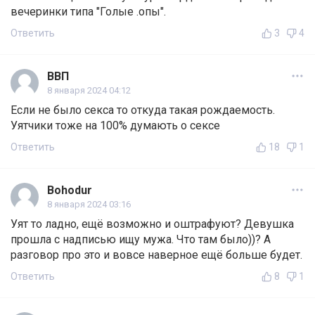
вечеринки типа "Голые .опы".
Ответить
3
4
ВВП
8 января 2024 04:12
Если не было секса то откуда такая рождаемость.
Уятчики тоже на 100% думають о сексе
Ответить
18
1
Bohodur
8 января 2024 03:16
Уят то ладно, ещё возможно и оштрафуют? Девушка
прошла с надписью ищу мужа. Что там было))? А
разговор про это и вовсе наверное ещё больше будет.
Ответить
8
1