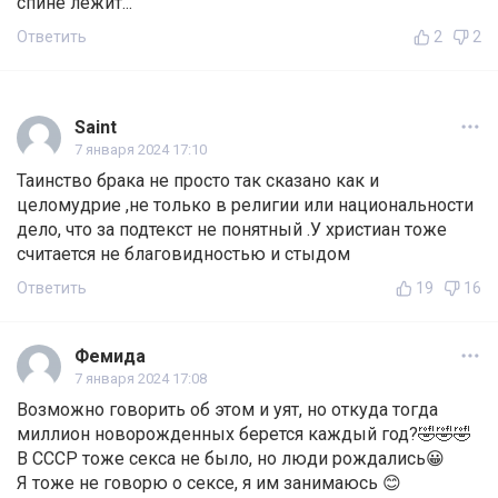
спине лежит...
Ответить
2
2
Saint
7 января 2024 17:10
Таинство брака не просто так сказано как и
целомудрие ,не только в религии или национальности
дело, что за подтекст не понятный .У христиан тоже
считается не благовидностью и стыдом
Ответить
19
16
Фемида
7 января 2024 17:08
Возможно говорить об этом и уят, но откуда тогда
миллион новорожденных берется каждый год?🤣🤣🤣
В СССР тоже секса не было, но люди рождались😀
Я тоже не говорю о сексе, я им занимаюсь 😊