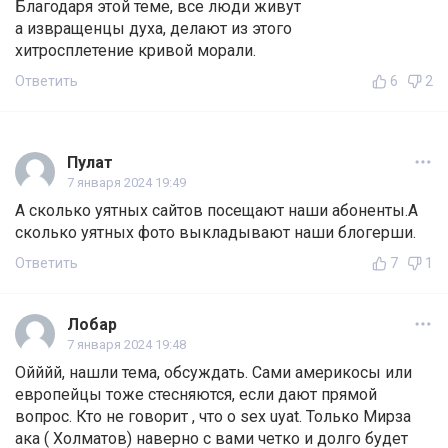
Благодаря этой теме, все люди живут
а извращенцы духа, делают из этого
хитросплетение кривой морали.
Ответить
6
2
Пулат
7 января 2024 19:49
А сколько уятных сайтов посещают наши абоненты.А
сколько уятных фото выкладывают наши блогерши.
Ответить
7
1
Лобар
7 января 2024 19:48
Ойййй, нашли тема, обсуждать. Сами америкосы или
европейцы тоже стесняются, если дают прямой
вопрос. Кто не говорит , что о sex uyat. Только Мирза
ака ( Холматов) наверно с вами четко и долго будет