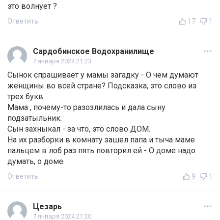
это волнует ?
Ответить
17
1
Сардобинское Водохранилище
7 января 2024 21:23
Сынок спрашивает у мамы загадку - О чем думают
женщины во всей стране? Подсказка, это слово из
трех букв.
Мама , почему-то разозлилась и дала сыну
подзатыльник.
Сын захныкал - за что, это слово ДОМ.
На их разборки в комнату зашел папа и тыча маме
пальцем в лоб раз пять повторил ей - О доме надо
думать, о доме.
Ответить
9
1
Цезарь
7 января 2024 21:20