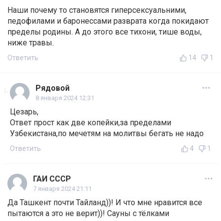
Наши почему то становятся гиперсексуальними,
педофилами и баронессами разврата когда покидают
пределы родины. А до этого все тихони, тише воды,
ниже травы.
Ответить
14
1
Рядовой
8 января 2024 12:31
Цезарь,
Ответ прост как две копейки,за пределами
Узбекистана,по мечетям на молитвы бегать не надо
Ответить
4
1
ГАИ СССР
7 января 2024 21:11
Да Ташкент почти Тайланд))! И что мне нравится все
пытаются а это не верит))! Сауны с тёлками