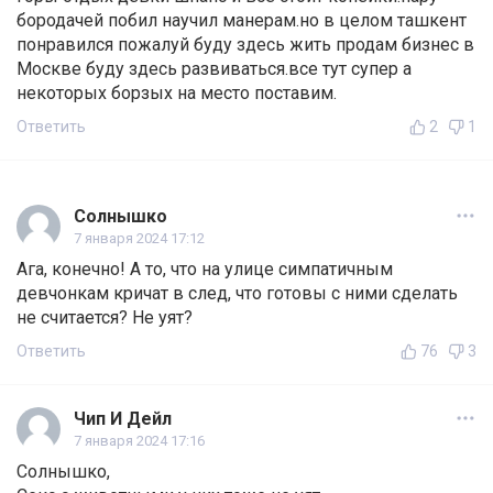
бородачей побил научил манерам.но в целом ташкент
понравился пожалуй буду здесь жить продам бизнес в
Москве буду здесь развиваться.все тут супер а
некоторых борзых на место поставим.
Ответить
2
1
Солнышко
7 января 2024 17:12
Ага, конечно! А то, что на улице симпатичным
девчонкам кричат в след, что готовы с ними сделать
не считается? Не уят?
Ответить
76
3
Чип И Дейл
7 января 2024 17:16
Солнышко,