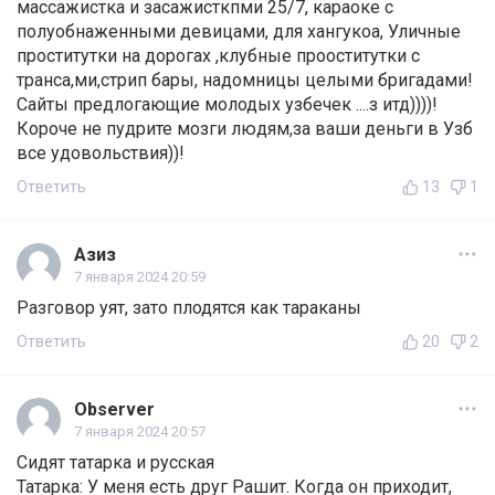
массажистка и засажисткпми 25/7, караоке с
полуобнаженными девицами, для хангукоа, Уличные
проститутки на дорогах ,клубные прооститутки с
транca,ми,стрип бары, надомницы целыми бригадами!
Сайты предлогающие молодых узбечек ....з итд))))!
Короче не пудрите мозги людям,за ваши деньги в Узб
все удовольствия))!
Ответить
13
1
Азиз
7 января 2024 20:59
Разговор уят, зато плодятся как тараканы
Ответить
20
2
Observer
7 января 2024 20:57
Сидят татарка и русская
Татарка: У меня есть друг Рашит. Когда он приходит,