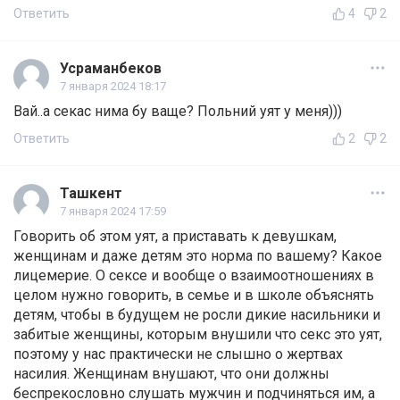
Ответить
4
2
Усраманбеков
7 января 2024 18:17
Вай..а секас нима бу ваще? Польний уят у меня)))
Ответить
2
2
Ташкент
7 января 2024 17:59
Говорить об этом уят, а приставать к девушкам,
женщинам и даже детям это норма по вашему? Какое
лицемерие. О сексе и вообще о взаимоотношениях в
целом нужно говорить, в семье и в школе объяснять
детям, чтобы в будущем не росли дикие насильники и
забитые женщины, которым внушили что секс это уят,
поэтому у нас практически не слышно о жертвах
насилия. Женщинам внушают, что они должны
беспрекословно слушать мужчин и подчиняться им, а