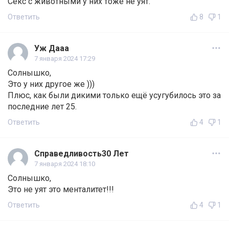
Секс с животными у них тоже не уят.
Ответить
8
1
Уж Дааа
7 января 2024 17:29
Солнышко,
Это у них другое же )))
Плюс, как были дикими только ещё усугубилось это за
последние лет 25.
Ответить
4
1
Справедливость30 Лет
7 января 2024 18:10
Солнышко,
Это не уят это менталитет!!!
Ответить
4
1