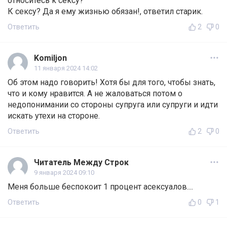
относитесь к сексу?
К сексу? Да я ему жизнью обязан!, ответил старик.
Ответить
2
0
Komiljon
11 января 2024 14:02
Об этом надо говорить! Хотя бы для того, чтобы знать,
что и кому нравится. А не жаловаться потом о
недопонимании со стороны супруга или супруги и идти
искать утехи на стороне.
Ответить
2
0
Читатель Между Строк
9 января 2024 09:10
Меня больше беспокоит 1 процент асексуалов....
Ответить
0
1