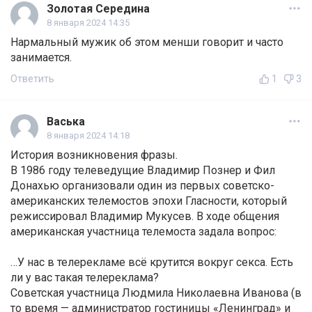
Золотая Середина
8 января 2024 14:35
Нармальный мужик об этом менши говорит и часто
занимается.
Ответить
1
3
Васька
8 января 2024 14:18
История возникновения фразы.
В 1986 году телеведущие Владимир Познер и Фил
Донахью организовали один из первых советско-
американских телемостов эпохи Гласности, который
режиссировал Владимир Мукусев. В ходе общения
американская участница телемоста задала вопрос:
…У нас в телерекламе всё крутится вокруг секса. Есть
ли у вас такая телереклама?
Советская участница Людмила Николаевна Иванова (в
то время — администратор гостиницы «Ленинград» и