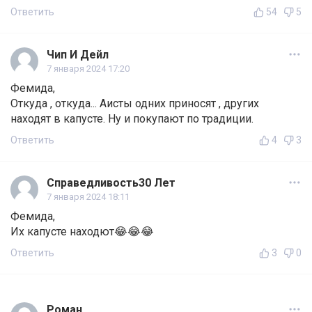
Ответить
54
5
Чип И Дейл
7 января 2024 17:20
Фемида,
Откуда , откуда... Аисты одних приносят , других
находят в капусте. Ну и покупают по традиции.
Ответить
4
3
Справедливость30 Лет
7 января 2024 18:11
Фемида,
Их капусте находют😂😂😂
Ответить
3
0
Роман