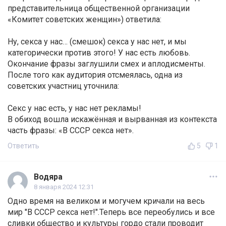
представительница общественной организации
«Комитет советских женщин») ответила:
Ну, секса у нас… (смешок) секса у нас нет, и мы
категорически против этого! У нас есть любовь.
Окончание фразы заглушили смех и аплодисменты.
После того как аудитория отсмеялась, одна из
советских участниц уточнила:
Секс у нас есть, у нас нет рекламы!
В обиход вошла искажённая и вырванная из контекста
часть фразы: «В СССР секса нет».
Ответить
5
1
Водяра
8 января 2024 12:31
Одно время на великом и могучем кричали на весь
мир "В СССР секса нет!".Теперь все переобулись и все
сливки общество и культуры гордо стали проводит