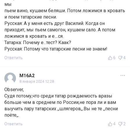
мы
пьем вино, кушаем беляши. Потом ложимся в кровать
и поем татарские песни.
Русская: А у меня есть друг Василий. Когда он
приходит, мы пьем самогон, кушаем сало. А потом
ложимся в кровать и е....ся.
Татарка: Почему е...тест? Каак?
Русская: Потому что татарские песни не знаем!
Ответить
6
4
М16А2
8 января 2024 12:28
Observer,
Судя потому,что среди татар рождаемость вразы
больше чем в среднем по России,не пора ли и вам
выучить пару татарских ,,шлягеров,,.Вы не те ,,песни
поёте,,.
Ответить
4
2