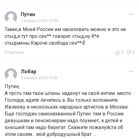
Путин
7 января 2024 19:09
Тааак,в Моей России им насиловать можно и это не
стыд,а тут про сек** говорит стыд,ну б*я
стыдмены.Кароче свобода сек**✌️
Ответить
2
2
Лобар
9 января 2024 14:53
Путин,
А пусть там твои штаны наденут на свой интим. место.
Господи, идите лечитесь а. Вы только вспомните
Ивлееву и нескольких народных артистов в Москве.
Ещё господин самоназванный Путин: там в России
девушкам и пенсионерам надо поумнет, а детей и
юношей там надо берегат. Скажите пожалуйста об
этом своим... мой добродушный брат.....