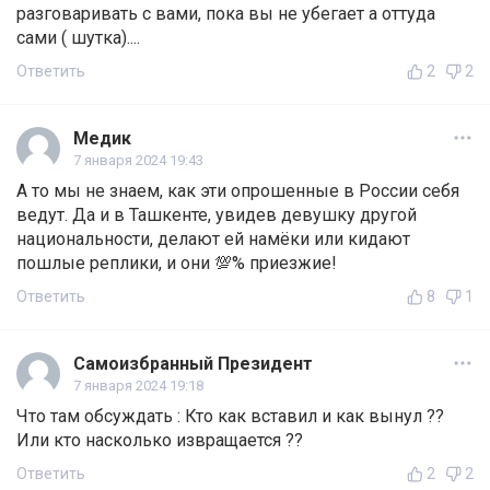
разговаривать с вами, пока вы не убегает а оттуда
сами ( шутка)....
Ответить
2
2
Медик
7 января 2024 19:43
А то мы не знаем, как эти опрошенные в России себя
ведут. Да и в Ташкенте, увидев девушку другой
национальности, делают ей намёки или кидают
пошлые реплики, и они 💯% приезжие!
Ответить
8
1
Самоизбранный Президент
7 января 2024 19:18
Что там обсуждать : Кто как вставил и как вынул ??
Или кто насколько извращается ??
Ответить
2
2