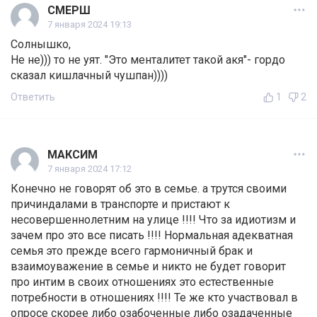
СМЕРШ
7 января 2024 19:13
Солнышко,
Не не))) то не уят. "Это менталитет такой акя"- гордо
сказал кишлачный чушпан))))
Ответить
1
2
МАКСИМ
7 января 2024 17:12
Конечно не говорят об это в семье. а трутся своими
причиндалами в транспорте и пристают к
несовершеннолетним на улице !!!! Что за идиотизм и
зачем про это все писать !!!! Нормальная адекватная
семья это прежде всего гармоничный брак и
взаимоуважение в семье и никто не будет говорит
про интим в своих отношениях это естественные
потребности в отношениях !!!! Те же кто участвовал в
опросе скорее либо озабоченные либо озадаченные