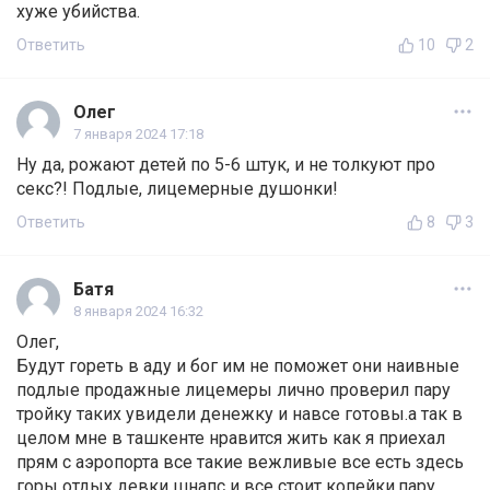
хуже убийства.
Ответить
10
2
Олег
7 января 2024 17:18
Ну да, рожают детей по 5-6 штук, и не толкуют про
секс?! Подлые, лицемерные душонки!
Ответить
8
3
Батя
8 января 2024 16:32
Олег,
Будут гореть в аду и бог им не поможет они наивные
подлые продажные лицемеры лично проверил пару
тройку таких увидели денежку и навсе готовы.а так в
целом мне в ташкенте нравится жить как я приехал
прям с аэропорта все такие вежливые все есть здесь
горы отдых девки шнапс и все стоит копейки.пару