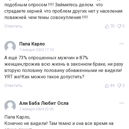
подобным опросом !!!! Займитесь делом.. что
страдаете херней. что проблем других нет у населения
поважней. чем темы совокупления !!!!
Ответить
70
5
Папа Карло
7 января 2024 17:10
А ещё 73% опрошенных мужчин и 87%
женщин,прожив всю жизнь в законном браке, ни разу
вторую половину половину обнаженными не видели!
УЯТ же!Как можно такое допустить?
Ответить
44
3
Али Баба Любит Осла
7 января 2024 22:05
Папа Карло,
Конечно не видели! Там темно и она все время на