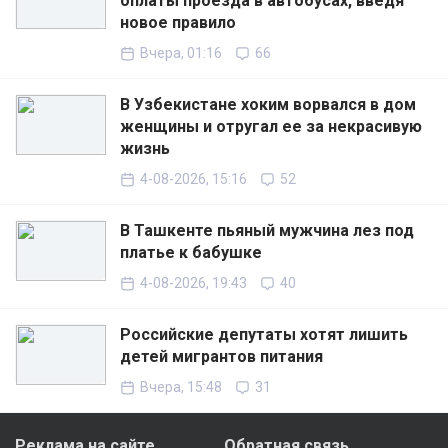
оплаты проезда в автобусах, введя
новое правило
Вчера, 01:16
66
В Узбекистане хоким ворвался в дом
женщины и отругал ее за некрасивую
жизнь
4-08-2026, 15:16
52
В Ташкенте пьяный мужчина лез под
платье к бабушке
4-08-2026, 19:43
40
Российские депутаты хотят лишить
детей мигрантов питания
Вчера, 15:48
31
Реклама на сайте
Обратная связь