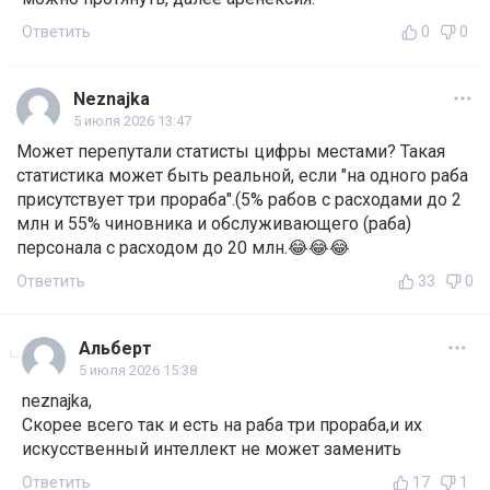
Ответить
0
0
Neznajka
5 июля 2026 13:47
Может перепутали статисты цифры местами? Такая
статистика может быть реальной, если "на одного раба
присутствует три прораба".(5% рабов с расходами до 2
млн и 55% чиновника и обслуживающего (раба)
персонала с расходом до 20 млн.😂😂😂
Ответить
33
0
Альберт
5 июля 2026 15:38
neznajka,
Скорее всего так и есть на раба три прораба,и их
искусственный интеллект не может заменить
Ответить
17
1