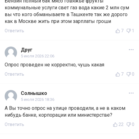
Бензин полный бак мясо говяжье фрукты
коммунальные услуги свет газ вода какие 2 млн сум
вы что кого обманываете в Ташкенте так же дорого
как в Москве жить при этом зарплаты гроши
Ответить
7
1
Друг
5 июля 2026 22:06
Опрос проведен не корректно, чушь какая
Ответить
7
0
Солнышко
5 июля 2026 18:36
А Вы точно опрос на улице проводили, а не в каком
нибудь банке, корпорации или министерстве?
Ответить
22
0