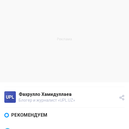
Фахрулло Хамидуллаев
Блогер и журналист «UPL.UZ»
РЕКОМЕНДУЕМ