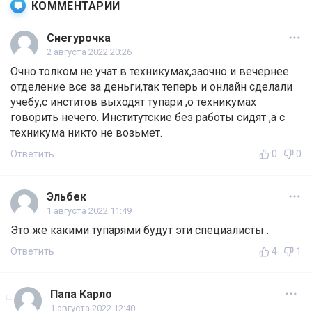
КОММЕНТАРИИ
Снегурочка
2 августа 2022 20:26
Очно толком не учат в техникумах,заочно и вечернее
отделение все за деньги,так теперь и онлайн сделали
учебу,с инститов выходят тупари ,о техникумах
говорить нечего. Институтские без работы сидят ,а с
техникума никто не возьмет.
Ответить
0
0
Эльбек
1 августа 2022 11:49
Это же какими тупарями будут эти специалисты .
Ответить
4
1
Папа Карло
1 августа 2022 12:40