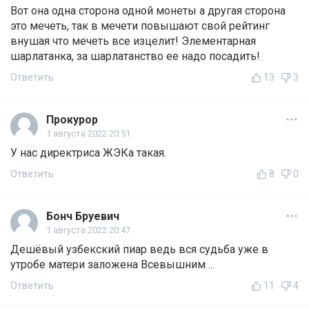
Вот она одна сторона одной монеты а другая сторона
это мечеть, так в мечети повышают свой рейтинг
внушая что мечеть все изцелит! Элементарная
шарлатанка, за шарлатанство ее надо посадить!
Ответить
13
3
Прокурор
1 августа 2022 20:51
У нас директриса ЖЭКа такая.
Ответить
8
0
Бонч Бруевич
1 августа 2022 20:47
Дешёвый узбекский пиар ведь вся судьба уже в
утробе матери заложена Всевышним ...
Ответить
11
4