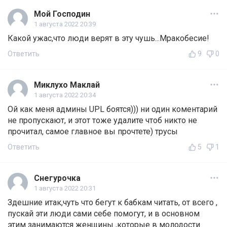
Мой Господин
1 августа 2022 20:39
Какой ужас,что люди верят в эту чушь...Мракобесие!
Ответить
9
0
Миклухо Маклай
1 августа 2022 20:34
Ой как меня админы UPL боятся))) ни один коментарий
не пропускают, и этот тоже удалите чтоб никто не
прочитал, самое главное вы прочтете) трусы
Ответить
5
1
Снегурочка
1 августа 2022 20:31
Здешние итак,чуть что бегут к бабкам читать, от всего ,
пускай эти люди сами себе помогут, и в основном
этим занимаются женщины ,которые в молодости