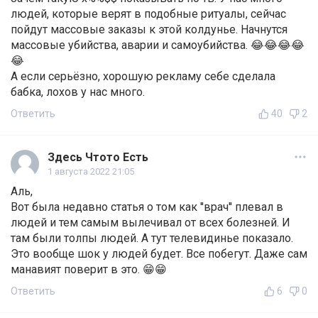
людей, которые верят в подобные ритуалы, сейчас
пойдут массовые заказы к этой колдунье. Начнутся
массовые убийства, аварии и самоубийства. 😂😂😂😂
😂
А если серьёзно, хорошую рекламу себе сделала
бабка, лохов у нас много.
Ответить
40
2
Здесь Чтото Есть
1 августа 2022 21:05
Аль,
Вот была недавно статья о том как ''врач'' плевал в
людей и тем самым вылечивал от всех болезней. И
там были толпы людей. А тут телевидинье показало.
Это вообще шок у людей будет. Все побегут. Даже сам
манавият поверит в это. 😁😁
Ответить
6
0