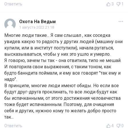
Ответить
3
1
Охота На Ведьм
1 августа 2022 21:18
Многие люди такие... Я сам слышал , как соседка
увидев какую то радость у других людей (машину они
купили, или в институт поступили), начала ругаться,
высказывваться, чтобы у них это ушло и умерло.
Я говорю, зачем ты так - она отвитила, типо не мешай.
И повторила свои выражения, с таким тоном, как
будто банндита поймали, и ему все говорят "так ему и
надо".
В принципе, многие люди имеют обиды. Но если все
будут друг-друга проклинать, то все люди будут как
бы испачканными, от этого достижения человечества
тоже будет испачканнным. Поэтому, для очищения
себя и других, нужноо кому то желать добро просто
так...
Ответить
4
0