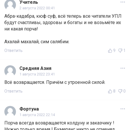
Учитель
2 августа 2022 00:41
Абра-кадабра, кюф суф, всё теперь все читатели УПЛ
будут счастливы, здоровы и богаты и не возьмёте их
ни какая порча!
Ахалай махалай, сим салябим.
Ответить
9
1
Средняя Азия
1 августа 2022 23:41
Всё возвращается. Причём с утроенной силой.
Ответить
8
0
Фортуна
1 августа 2022 22:14
Порча всегда возвращается колдуну и заказчику !
Нужно только время ! Бумеранг никто не отменял.