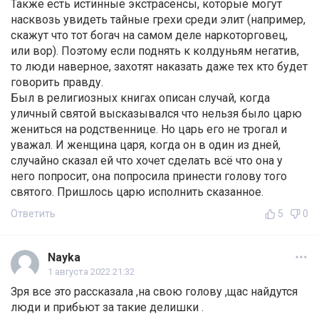
Также есть истинные экстрасенсы, которые могут
насквозь увидеть тайные грехи среди элит (например,
скажут что тот богач на самом деле наркоторговец,
или вор). Поэтому если поднять к колдуньям негатив,
то люди наверное, захотят наказать даже тех кто будет
говорить правду.
Был в религиозных книгах описан случай, когда
уличный святой высказывался что нельзя было царю
жениться на родственнице. Но царь его не трогал и
уважал. И женщина царя, когда он в один из дней,
случайно сказал ей что хочет сделать всё что она у
него попросит, она попросила принести голову того
святого. Пришлось царю исполнить сказанное.
Ответить
5
0
Nayka
1 августа 2022 21:32
Зря все это рассказала ,на свою голову ,щас найдутся
люди и прибьют за такие делишки .