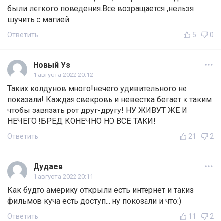
были легкого поведения.Все возращается ,нельзя
шучить с магией.
Ответить
5
0
Новый Уз
1 августа 2022 20:12
Таких колдунов много!нечего удивительного не
показали! Каждая свекровь и невестка бегает к таким
чтобы завязать рот друг-другу! НУ ЖИВУТ ЖЕ И
НЕЧЕГО !БРЕД КОНЕЧНО НО ВСЁ ТАКИ!
Ответить
21
2
Дудаев
1 августа 2022 20:11
Как будто америку открыли есть интернет и такиз
фильмов куча есть доступ... ну покозали и что:)
Ответить
11
2