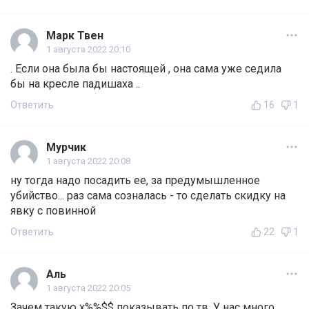
Марк Твен
1 августа 2022 20:10
. Если она была бы настоящей , она сама уже седила
бы на кресле падишаха ..
Ответить
16
1
Мурчик
1 августа 2022 20:08
ну тогда надо посадить ее, за предумышленное
убийство... раз сама созналась - то сделать скидку на
явку с повинной
Ответить
22
1
Аль
1 августа 2022 20:05
Зачем такую х%%$$ показывать по тв. У нас много