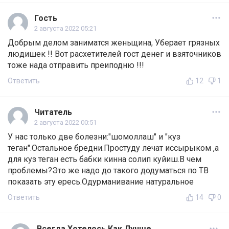
Гость
2 августа 2022 05:21
Добрым делом заниматся женьщина, Уберает грязных
людишек !! Вот расхетителей гост денег и взяточников
тоже нада отправить преиподню !!!
Ответить
12
1
Читатель
2 августа 2022 00:51
У нас только две болезни:"шомоллаш" и "куз
теган".Остальное бредни.Простуду лечат иссырыком ,а
для куз теган есть бабки кинна солип куйиш.В чем
проблемы?Это же надо до такого додуматься по ТВ
показать эту ересь.Одурманивание натуральное
Ответить
14
0
Всегда Хотелось Как Лучше