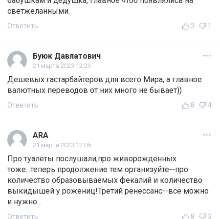
бабушкам и дедушка, главное чтоб появлялись на
светжеланными.
Ответить
2
1
Буюк Давлатович
21 марта 2023 12:23
Дешевых гастарбайтеров для всего Мира, а главное
валютных переводов от них много не бывает))
Ответить
8
4
ARA
21 марта 2023 12:05
Про туалеты послушали,про живорожденных
тоже...теперь продолжение тем организуйте--про
количество образовываемых фекалий и количество
выкидышей у рожениц!Третий ренессанс--всё можно
и нужно...
Ответить
8
3