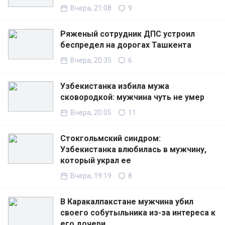
Вчера, 21:08
9
Ряженый сотрудник ДПС устроил
беспредел на дорогах Ташкента
Вчера, 20:35
6
Узбекистанка избила мужа
сковородкой: мужчина чуть не умер
Вчера, 20:05
11
Стокгольмский синдром:
Узбекистанка влюбилась в мужчину,
который украл ее
Вчера, 19:19
8
В Каракалпакстане мужчина убил
своего собутыльника из-за интереса к
его дочери