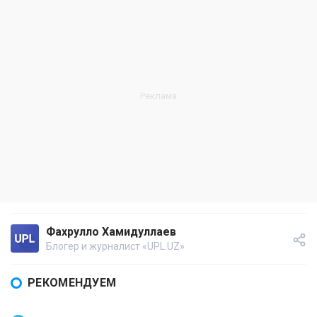
Фахрулло Хамидуллаев
Блогер и журналист «UPL.UZ»
РЕКОМЕНДУЕМ